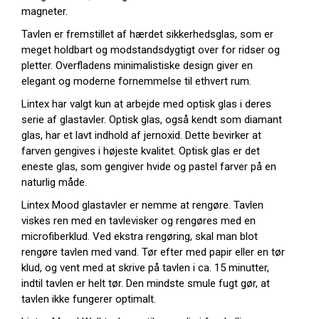
magneter.
Tavlen er fremstillet af hærdet sikkerhedsglas, som er
meget holdbart og modstandsdygtigt over for ridser og
pletter. Overfladens minimalistiske design giver en
elegant og moderne fornemmelse til ethvert rum.
Lintex har valgt kun at arbejde med optisk glas i deres
serie af glastavler. Optisk glas, også kendt som diamant
glas, har et lavt indhold af jernoxid. Dette bevirker at
farven gengives i højeste kvalitet. Optisk glas er det
eneste glas, som gengiver hvide og pastel farver på en
naturlig måde.
Lintex Mood glastavler er nemme at rengøre. Tavlen
viskes ren med en tavlevisker og rengøres med en
microfiberklud. Ved ekstra rengøring, skal man blot
rengøre tavlen med vand. Tør efter med papir eller en tør
klud, og vent med at skrive på tavlen i ca. 15 minutter,
indtil tavlen er helt tør. Den mindste smule fugt gør, at
tavlen ikke fungerer optimalt.