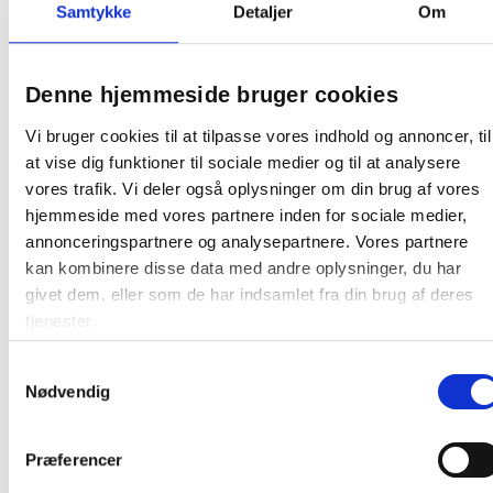
Samtykke
Detaljer
Om
Derfor sender vi gerne en farveprøve på den eller de
farver du ønsker. Du skal blot kontakte vores
kundeservice på telefon 7020 5537, eller sende en mail
til
info@justmore.dk
, og skrive varenummeret på de
Denne hjemmeside bruger cookies
farveprøver, du ønsker tilsendt.
Vi bruger cookies til at tilpasse vores indhold og annoncer, til
at vise dig funktioner til sociale medier og til at analysere
Farve:
Rosa
vores trafik. Vi deler også oplysninger om din brug af vores
Oprindelsesland:
Sverige
hjemmeside med vores partnere inden for sociale medier,
annonceringspartnere og analysepartnere. Vores partnere
Producent:
Lintex
kan kombinere disse data med andre oplysninger, du har
givet dem, eller som de har indsamlet fra din brug af deres
Denne Lintex tavle er en produktionsvare
tjenester.
Den bliver først produceret, når den bestilles.
Derfor kan du ikke afbestille eller returnere den, så
Samtykkevalg
snart vi har bekræftet bestillingen. Dette gælder
Nødvendig
både for private og erhvervskunder.
At producere tavler på bestilling minimerer spild
Præferencer
på fabrikken samt et stort varelager. Da tavlen
skal produceres særligt til dig, tager det ca. 15-21