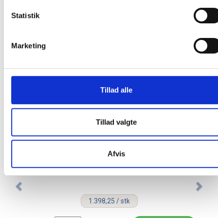
hverdage før varen kan leveres.
Statistik
Marketing
Relaterede produkter
Tillad alle
Spar 15%
Gratis fragt
Tillad valgte
Afvis
Lintex startpakke til whiteboard og
glastavler lys birk
1.398,25 / stk