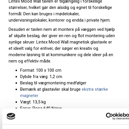
Lintex Mood Wall tavlen er tilgængelig i forskellige
størrelser, hvilket gør den alsidig og egnet til forskellige
formål. Den kan bruges i mødelokaler,
undervisningslokaler, kontorer og endda i private hjem.
Desuden er tavlen nem at montere på væggen ved hjælp
af skjulte beslag, der giver en ren og flot montering uden
synlige skruer. Lintex Mood Wall magnetisk glastavle er
et ideelt valg for enhver, der søger en kreativ og
moderne løsning til at kommunikere og dele ideer på en
nem og effektiv måde.
Format: 100 x 100 cm
Dybde fra væg: 1,2 cm
Beslag til vægmontering medfølger
Bemærk at glastavler skal bruge
ekstra stærke
magneter
Vægt: 13,5 kg
Farve: Rosa 640 Naive
Bemærk: Farven er kun vejledende og meget
afhængig af din skærms formåen.