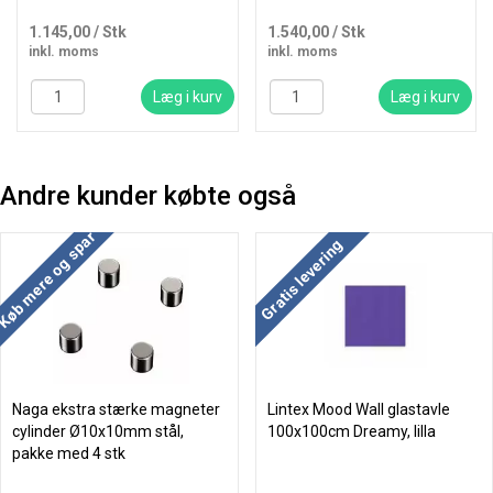
1.145,00
/ Stk
1.540,00
/ Stk
inkl. moms
inkl. moms
Læg i kurv
Læg i kurv
Andre kunder købte også
Køb mere og spar
Køb mere og spar
Gratis levering
Naga ekstra stærke magneter
Lintex Mood Wall glastavle
cylinder Ø10x10mm stål,
100x100cm Dreamy, lilla
pakke med 4 stk