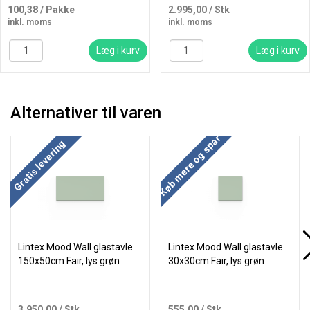
100,38
/ Pakke
2.995,00
/ Stk
inkl. moms
inkl. moms
Læg i kurv
Læg i kurv
Alternativer til varen
Køb mere og spar
Køb mere og spar
Gratis levering
Lintex Mood Wall glastavle
Lintex Mood Wall glastavle
150x50cm Fair, lys grøn
30x30cm Fair, lys grøn
3.950,00
/ Stk
555,00
/ Stk