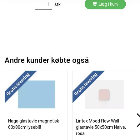
Læg i kurv
stk
Andre kunder købte også
Køb mere og spar
Køb mere og spar
Gratis levering
Gratis levering
Naga glastavle magnetisk
Lintex Mood Flow Wall
60x80cm lyseblå
glastavle 50x50cm Naive,
rosa