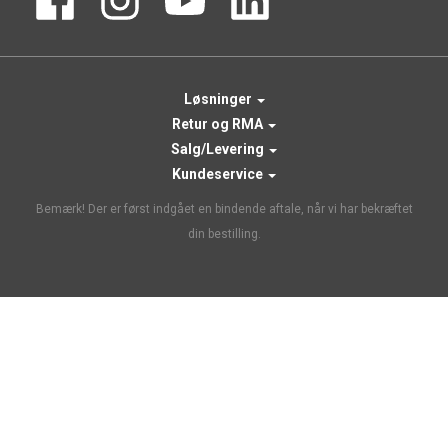
Løsninger
Retur og RMA
Salg/Levering
Kundeservice
Bemærk! Der er først indgået en bindende aftale, når vi har bekræftet
din bestilling.