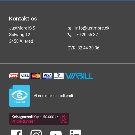
Kontakt os
JustMore K/S
info@justmore.dk
Solvang 12
70 20 55 37
3450 Allerød
CVR: 32 44 30 36
Vi er e-mærke godkendt