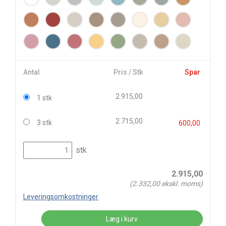
Antal
Pris / Stk
Spar
2.915,00
1 stk
2.715,00
3 stk
600,00
stk
2.915,00
(
2.332,00
ekskl. moms)
Leveringsomkostninger
Læg i kurv