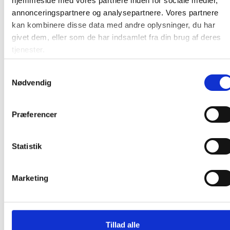
hjemmeside med vores partnere inden for sociale medier,
Lintex microfiberklude til glastavler og
annonceringspartnere og analysepartnere. Vores partnere
whiteboard, 5 stk
kan kombinere disse data med andre oplysninger, du har
givet dem, eller som de har indsamlet fra din brug af deres
tjenester.
Fra 107,50 / stk
Samtykkevalg
Læg i kurv
stk
Nødvendig
Præferencer
Statistik
Andre kunder købte også
Marketing
Køb mere og spar
Køb mere og spar
Tillad alle