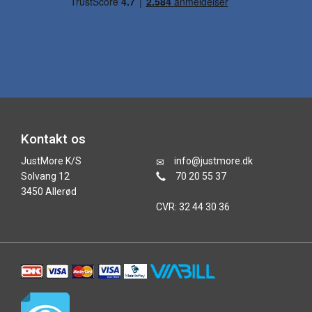
Kontakt os
JustMore K/S
info@justmore.dk
Solvang 12
70 20 55 37
3450 Allerød
CVR: 32 44 30 36