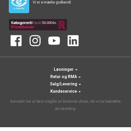
Vi er e-mærke godkendt
Løsninger
Retur og RMA
Salg/Levering
Kundeservice
Bemærk! Der er først indgået en bindende aftale, når vi har bekræftet
din bestilling.