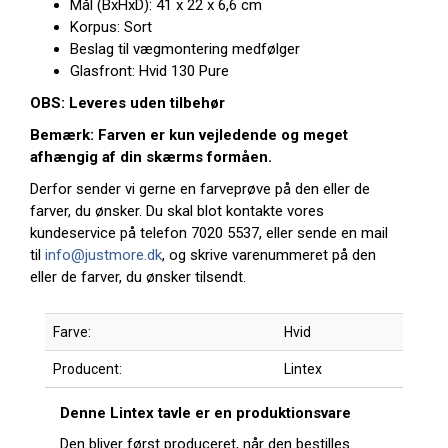
Mål (BxHxD): 41 x 22 x 6,6 cm
Korpus: Sort
Beslag til vægmontering medfølger
Glasfront: Hvid 130 Pure
OBS: Leveres uden tilbehør
Bemærk: Farven er kun vejledende og meget
afhængig af din skærms formåen.
Derfor sender vi gerne en farveprøve på den eller de
farver, du ønsker. Du skal blot kontakte vores
kundeservice på telefon 7020 5537, eller sende en mail
til
info@justmore.dk
, og skrive varenummeret på den
eller de farver, du ønsker tilsendt.
Farve:
Hvid
Producent:
Lintex
Denne Lintex tavle er en produktionsvare
Den bliver først produceret, når den bestilles.