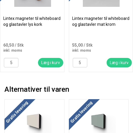
Lintex magneter til whiteboard
Lintex magneter til whiteboard
og glastavler lys kork
og glastavler mat krom
60,50
/ Stk
55,00
/ Stk
inkl. moms
inkl. moms
Læg i kurv
Læg i kurv
Alternativer til varen
Køb mere og spar
Køb mere og spar
Gratis levering
Gratis levering