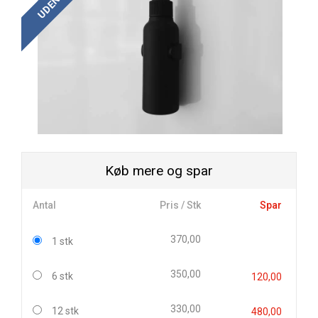
Køb mere og spar
Antal
Pris / Stk
Spar
370,00
1 stk
350,00
6 stk
120,00
330,00
12 stk
480,00