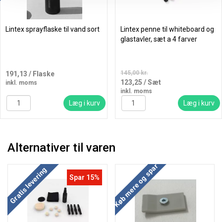
Lintex sprayflaske til vand sort
Lintex penne til whiteboard og
glastavler, sæt a 4 farver
145,00 kr.
191,13
/ Flaske
123,25
/ Sæt
inkl. moms
inkl. moms
Læg i kurv
Læg i kurv
Alternativer til varen
Køb mere og spar
Gratis levering
Spar 15%