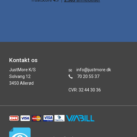
Kontakt os
JustMore K/S
info@justmore.dk
Solvang 12
70 20 55 37
3450 Allerød
CVR: 32 44 30 36