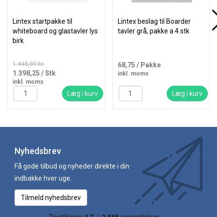
Lintex startpakke til
Lintex beslag til Boarder
whiteboard og glastavler lys
tavler grå, pakke a 4 stk
birk
1.645,00 kr.
68,75
/ Pakke
1.398,25
/ Stk
inkl. moms
inkl. moms
Læg i kurv
Læg i kurv
Nyhedsbrev
Få gode tilbud og nyheder direkte i din
indbakke hver uge.
Tilmeld nyhedsbrev