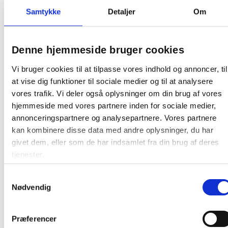
Lintex sprayflaske til vand sort
Samtykke
Detaljer
Om
Denne hjemmeside bruger cookies
Fra 171,13 / flaske
Vi bruger cookies til at tilpasse vores indhold og annoncer, til
Læg i kurv
flasker
at vise dig funktioner til sociale medier og til at analysere
vores trafik. Vi deler også oplysninger om din brug af vores
hjemmeside med vores partnere inden for sociale medier,
annonceringspartnere og analysepartnere. Vores partnere
kan kombinere disse data med andre oplysninger, du har
givet dem, eller som de har indsamlet fra din brug af deres
tjenester.
Andre kunder købte også
Samtykkevalg
Nødvendig
Gratis levering
Gratis levering
Præferencer