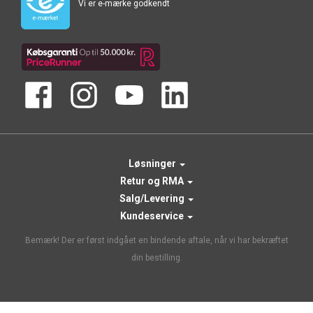
Vi er e-mærke godkendt
Løsninger
Retur og RMA
Salg/Levering
Kundeservice
Bemærk! Der er først indgået en bindende aftale, når vi har bekræftet
din bestilling.