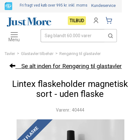
Fri fragt ved køb over 995 kr.
inkl. moms
Kundeservice
TILBUD
Toggle
navigation
Menu
>
>
Tavler
Glastavler tilbehør
Rengøring til glastavler
Se alt inden for Rengøring til glastavler
Lintex flaskeholder magnetisk
sort - uden flaske
Varenr.: 40444
UDEN FLASKE