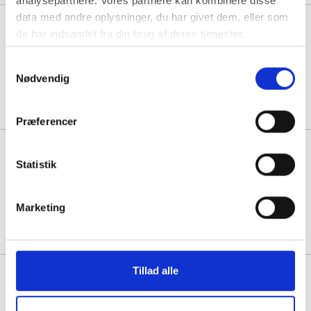
analysepartnere. Vores partnere kan kombinere disse
data med andre oplysninger, du har givet dem, eller som
Tesa reparationstape Ultra
de har indsamlet fra din brug af deres tjenester.
Power under Water 50mmx1,5m
sort
Samtykkevalg
Nødvendig
1 rulle á 181,38
143,88
Køb mere til kun:
Præferencer
Tape fiberarmeret 19mmx50m
hårdthæftende
Statistik
Min. køb:
48 ruller á 29,44
Marketing
24,44
Køb mere til kun:
Tillad alle
Se også vores udvalg af
lim
,
hæftemaskiner
og
skiltepapir