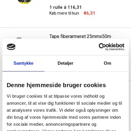
1 rulle á 116,31
86,31
Køb mere til kun:
Tape fiberarmeret 25mmx50m
hårdt hæftende
Min. køb:
36 ruller á 28,31
Samtykke
Detaljer
Om
23,31
Køb mere til kun:
Denne hjemmeside bruger cookies
Tesa Ultra Power
reparationstape clear
Vi bruger cookies til at tilpasse vores indhold og
48mmx20m klar
annoncer, til at vise dig funktioner til sociale medier og til
at analysere vores trafik. Vi deler også oplysninger om
1 rulle á 177,81
din brug af vores hjemmeside med vores partnere inden
140,31
Køb mere til kun:
for sociale medier, annonceringspartnere og