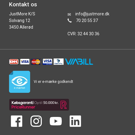
Kontakt os
JustMore K/S
info@justmore.dk
Solvang 12
70 20 55 37
3450 Allerød
CVR: 32 44 30 36
Vi er e-mærke godkendt