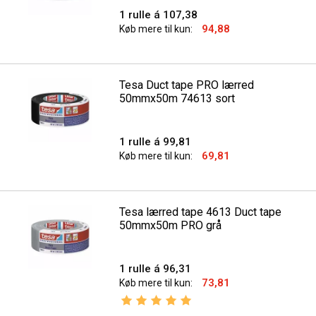
1 rulle á 107,38
94,88
Køb mere til kun:
Tesa Duct tape PRO lærred
50mmx50m 74613 sort
1 rulle á 99,81
69,81
Køb mere til kun:
Tesa lærred tape 4613 Duct tape
50mmx50m PRO grå
1 rulle á 96,31
73,81
Køb mere til kun:
Vurdering:
5.0 ud af 5 stjerner