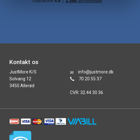
Kontakt os
JustMore K/S
info@justmore.dk
Solvang 12
70 20 55 37
3450 Allerød
CVR: 32 44 30 36