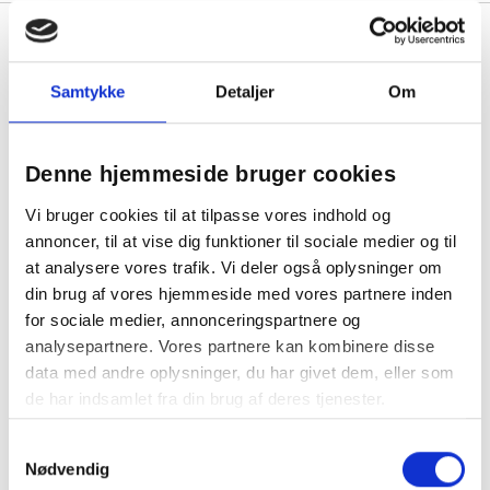
Se også vores udvalg af
whiteboards
og
hulapparater
Samtykke
Detaljer
Om
Denne hjemmeside bruger cookies
1
Vi bruger cookies til at tilpasse vores indhold og
annoncer, til at vise dig funktioner til sociale medier og til
at analysere vores trafik. Vi deler også oplysninger om
din brug af vores hjemmeside med vores partnere inden
for sociale medier, annonceringspartnere og
analysepartnere. Vores partnere kan kombinere disse
data med andre oplysninger, du har givet dem, eller som
de har indsamlet fra din brug af deres tjenester.
Krympefilm til emballering, pak dine varer ind i plastik -
Samtykkevalg
tilfør varme til polyolefin og vupti
Nødvendig
Det er let at få et flot produkt med krympefilm. Det er et stykke