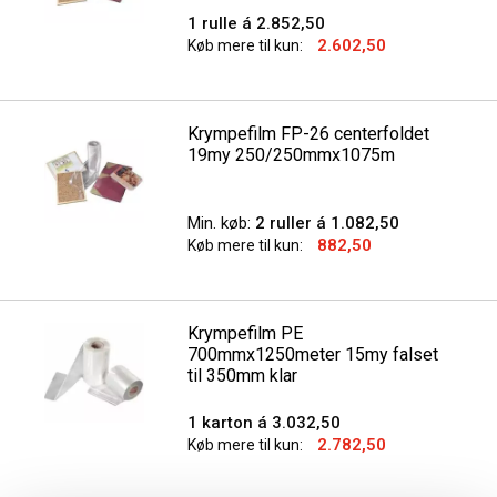
1 rulle á 2.852,50
2.602,50
Køb mere til kun:
Krympefilm FP-26 centerfoldet
19my 250/250mmx1075m
Min. køb:
2 ruller á 1.082,50
882,50
Køb mere til kun:
Krympefilm PE
700mmx1250meter 15my falset
til 350mm klar
1 karton á 3.032,50
2.782,50
Køb mere til kun: