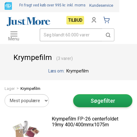
Fri fragt ved køb over 995 kr.
inkl. moms
Kundeservice
TILBUD
Toggle
navigation
Menu
Krympefilm
(3 varer)
Læs om:
Krympefilm
>
Lager
Krympefilm
Søgefilter
Krympefilm FP-26 centerfoldet
19my 400/400mmx1075m