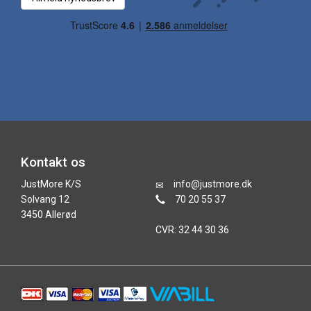
Kontakt os
JustMore K/S
info@justmore.dk
Solvang 12
70 20 55 37
3450 Allerød
CVR: 32 44 30 36