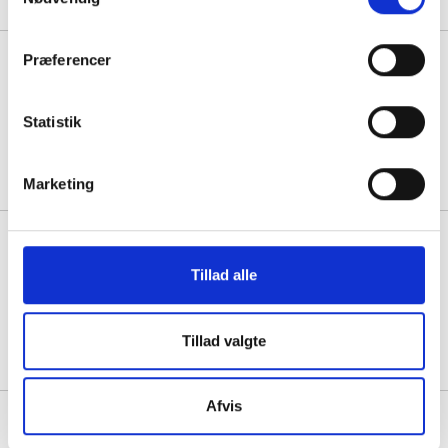
Låg t/plastbakke, Færch, M 5187
Præferencer
Rektangulær 194x144x17mm
PET, transparent, karton a 424 stk
Statistik
1 karton á 816,25
Marketing
Låg t/plastbakke, Færch,
Rektangulær 268x328x28mm
Tillad alle
PET, transparent, karton a 110 stk
1 karton á 1.151,25
Tillad valgte
Afvis
Låg til Fixpack plastbakke rund
110ml APET klar