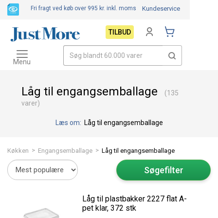
Fri fragt ved køb over 995 kr.
inkl. moms
Kundeservice
TILBUD
Toggle
navigation
Menu
Låg til engangsemballage
(135
varer)
Læs om:
Låg til engangsemballage
>
>
Køkken
Engangsemballage
Låg til engangsemballage
Søgefilter
Låg til plastbakker 2227 flat A-
pet klar, 372 stk