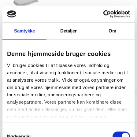
Min. køb:
100 stk á 5,13
4,00
Køb mere til kun:
Samtykke
Detaljer
Om
Låg t/foliebakke, Plus Pack
Ready2Cook Rektangulær
Denne hjemmeside bruger cookies
300x200x26mm PET,
transparent, pakke a 100 stk
Vi bruger cookies til at tilpasse vores indhold og
1 pakke á 582,50
annoncer, til at vise dig funktioner til sociale medier og til
at analysere vores trafik. Vi deler også oplysninger om
din brug af vores hjemmeside med vores partnere inden
for sociale medier, annonceringspartnere og
Låg t/plastbakke, Duni Fixpack,
analysepartnere. Vores partnere kan kombinere disse
Rund Ø 112, højde 6 PP,
data med andre oplysninger, du har givet dem, eller som
transparent, karton a 700 stk
de har indsamlet fra din brug af deres tjenester.
1 karton á 588,75
Samtykkevalg
Nødvendig