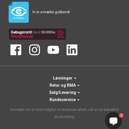
Vi er e-mærke godkendt
Løsninger
Retur og RMA
Salg/Levering
Kundeservice
Bemærk! Der er først indgået en bindende aftale, når vi har bekræftet
1
din bestilling.