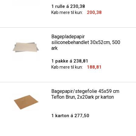
1 rulle á 230,38
200,38
Køb mere til kun:
Bagepladepapir
siliconebehandlet 30x52cm, 500
ark
1 pakke á 238,81
188,81
Køb mere til kun:
Bagepapir/stegefolie 45x59 cm
Teflon Brun, 2x20ark pr karton
1 karton á 277,50