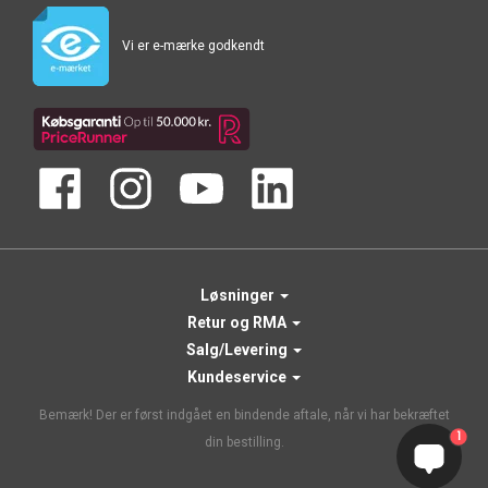
Vi er e-mærke godkendt
Løsninger
Retur og RMA
Salg/Levering
Kundeservice
Bemærk! Der er først indgået en bindende aftale, når vi har bekræftet
1
din bestilling.