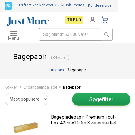
Fri fragt ved køb over 995 kr.
inkl. moms
Kundeservice
TILBUD
Toggle
navigation
Menu
Bagepapir
(34 varer)
Læs om:
Bagepapir
>
>
Køkken
Engangsemballage
Bagepapir
Søgefilter
Bagepladepapir Premium i cut-
box 42cmx100m Svanemærket