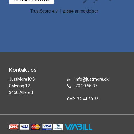
Kontakt os
JustMore K/S
info@justmore.dk
Solvang 12
70 20 55 37
3450 Allerød
CVR: 32 44 30 36