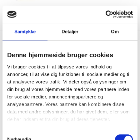
1 pakke á 913,75
Samtykke
Detaljer
Om
Cater-Line bagepapir 52x30cm
500 ark bleget
Denne hjemmeside bruger cookies
1 pakke á 265,00
Vi bruger cookies til at tilpasse vores indhold og
annoncer, til at vise dig funktioner til sociale medier og til
at analysere vores trafik. Vi deler også oplysninger om
din brug af vores hjemmeside med vores partnere inden
Cater-Line bagepapir 53x32cm
for sociale medier, annonceringspartnere og
500 ark bleget hvidt
analysepartnere. Vores partnere kan kombinere disse
data med andre oplysninger, du har givet dem, eller som
de har indsamlet fra din brug af deres tjenester.
1 pakke á 606,25
Samtykkevalg
Nødvendig