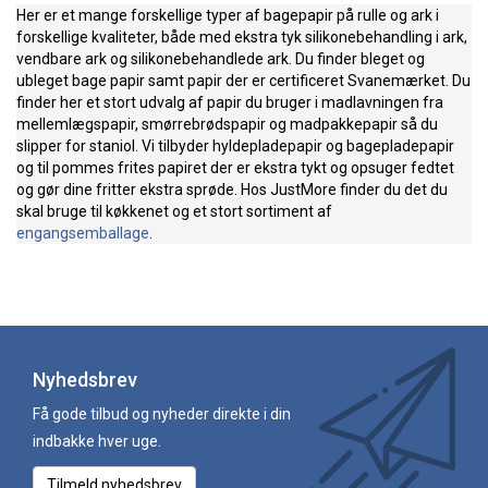
Her er et mange forskellige typer af bagepapir på rulle og ark i
forskellige kvaliteter, både med ekstra tyk silikonebehandling i ark,
vendbare ark og silikonebehandlede ark. Du finder bleget og
ubleget bage papir samt papir der er certificeret Svanemærket. Du
finder her et stort udvalg af papir du bruger i madlavningen fra
mellemlægspapir, smørrebrødspapir og madpakkepapir så du
slipper for staniol. Vi tilbyder hyldepladepapir og bagepladepapir
og til pommes frites papiret der er ekstra tykt og opsuger fedtet
og gør dine fritter ekstra sprøde. Hos JustMore finder du det du
skal bruge til køkkenet og et stort sortiment af
engangsemballage
.
Nyhedsbrev
Få gode tilbud og nyheder direkte i din
indbakke hver uge.
Tilmeld nyhedsbrev