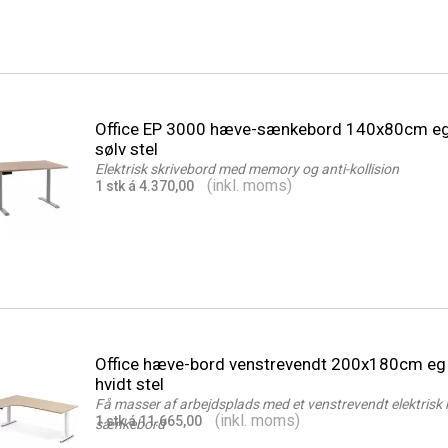
Office EP 3000 hæve-sænkebord 140x80cm e
sølv stel
Elektrisk skrivebord med memory og anti-kollision
(inkl. moms)
1 stk á 4.370,00
Office hæve-bord venstrevendt 200x180cm e
hvidt stel
Få masser af arbejdsplads med et venstrevendt elektrisk
(inkl. moms)
1 stk á 11.665,00
sænkebord