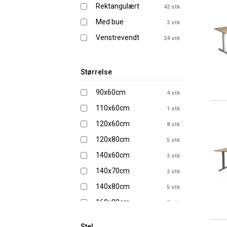
Rektangulært
42 stk
Med bue
3 stk
Venstrevendt
24 stk
Størrelse
90x60cm
4 stk
110x60cm
1 stk
120x60cm
8 stk
120x80cm
5 stk
140x60cm
3 stk
140x70cm
2 stk
140x80cm
5 stk
160x80cm
7 stk
160x120cm
6 stk
Stel