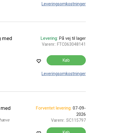
Leveringsomkostninger
g med
Levering:
På vej til lager
Varenr.:
FTC063048141
Køb
Leveringsomkostninger
g med
Forventet levering:
07-09-
2026
 hæve
Varenr.:
SC115797
Køb