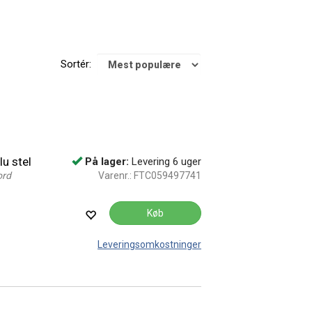
Sortér:
u stel
På lager:
Levering 6 uger
ord
Varenr.:
FTC059497741
Køb
Leveringsomkostninger