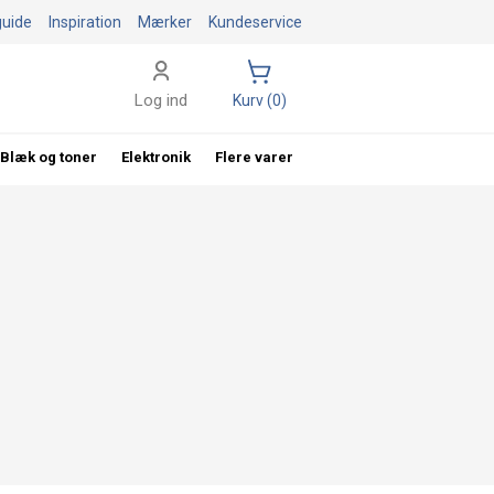
guide
Inspiration
Mærker
Kundeservice
Log ind
Kurv (0)
Blæk og toner
Elektronik
Flere varer