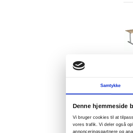
Hæve-sænkebord i
hvidpigmenteret eg
Hæve-sænkebord i
lydabsorberende grå
Hæve-sænkebord i lys grå
Hæve-sænkebord i sort
Hæve-sænkebord i valnød
Samtykke
Denne hjemmeside b
Vi bruger cookies til at tilpas
vores trafik. Vi deler også 
annonceringspartnere og anal