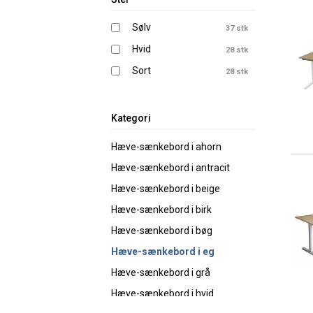
180x80cm
7 stk
Sølv
37 stk
180x120cm
6 stk
Hvid
28 stk
180x180cm
6 stk
Sort
28 stk
180x200cm
6 stk
200x80cm
3 stk
200x120cm
Kategori
6 stk
200x180cm
6 stk
Hæve-sænkebord i ahorn
200x200cm
6 stk
Hæve-sænkebord i antracit
200x220cm
6 stk
Hæve-sænkebord i beige
Hæve-sænkebord i birk
Hæve-sænkebord i bøg
Hæve-sænkebord i eg
Hæve-sænkebord i grå
Hæve-sænkebord i hvid