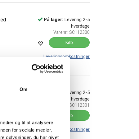
med
På lager:
Levering 2-5
hverdage
Varenr.:
SC112300
Køb
Leveringsomkostninger
Om
med
På lager:
Levering 2-5
hverdage
Varenr.:
SC112301
Køb
 medier og til at analysere
Leveringsomkostninger
nden for sociale medier,
e oplysninger, du har givet