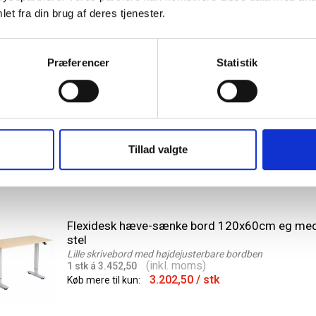
et fra din brug af deres tjenester.
Flexidesk hæve-sænke bord 120x60cm eg med
Præferencer
Statistik
stel
Lille skrivebord med højdejusterbare bordben
(inkl. moms)
1 stk á 3.452,50
3.202,50
/ stk
Køb mere til kun:
Tillad valgte
Flexidesk hæve-sænke bord 120x60cm eg med
stel
Lille skrivebord med højdejusterbare bordben
(inkl. moms)
1 stk á 3.452,50
3.202,50
/ stk
Køb mere til kun: