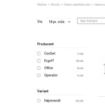
>
>
>
Møbler
Borde
Hæve-sænkeborde
Hæve-s
Vis:
Producent
ConSet
1 stk
Ergoff
78 stk
Office
8 stk
Operator
6 stk
Variant
Højrevendt
24 stk