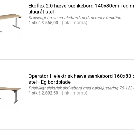
Ekoflex 2.0 hæve-sænkebord 140x80cm i eg 
alugråt stel
Støjsvagt hæve-sænkebord med memory-funktion
(inkl. moms)
1 stk á 3.565,00
Operator II elektrisk hæve sænkebord 160x80 
stel - Eg bordplade
Prisbilligt elektrisk skrivebord med højdejustering 75-123
(inkl. moms)
1 stk á 2.892,50