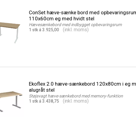
ConSet hæve-sænke bord med opbevaringsru
110x60cm eg med hvidt stel
Hævesænkebord med indbygget opbevaringsrum
(inkl. moms)
1 stk á 3.925,00
Ekoflex 2.0 hæve-sænkebord 120x80cm i eg 
alugråt stel
Støjsvagt hæve-sænkebord med memory-funktion
(inkl. moms)
1 stk á 3.438,75