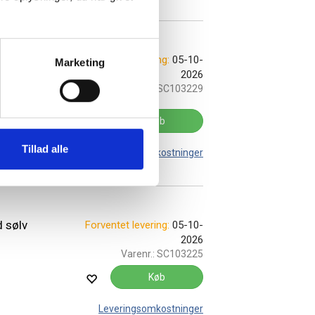
 hvidt
Forventet levering:
05-10-
Marketing
2026
Varenr.:
SC103229
Køb
Tillad alle
Leveringsomkostninger
 sølv
Forventet levering:
05-10-
2026
Varenr.:
SC103225
Køb
Leveringsomkostninger