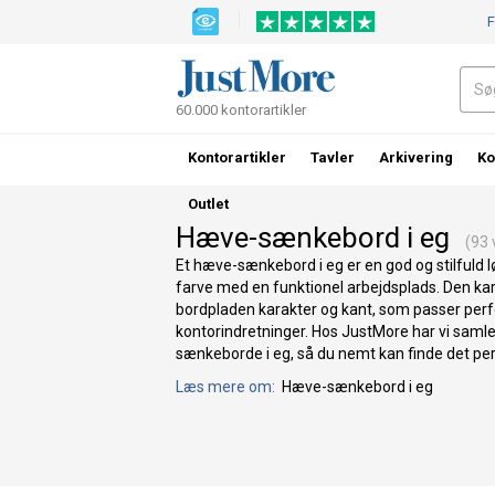
F
60.000 kontorartikler
Kontorartikler
Tavler
Arkivering
Ko
Outlet
Hæve-sænkebord i eg
(93 v
Et hæve-sænkebord i eg er en god og stilfuld l
farve med en funktionel arbejdsplads. Den kar
bordpladen karakter og kant, som passer perf
kontorindretninger. Hos JustMore har vi samle
sænkeborde i eg, så du nemt kan finde det perf
Læs mere om:
Hæve-sænkebord i eg