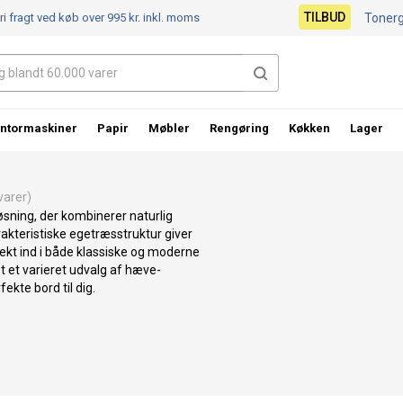
TILBUD
ri fragt ved køb over 995 kr.
inkl. moms
Toner
ntormaskiner
Papir
Møbler
Rengøring
Køkken
Lager
arer)
øsning, der kombinerer naturlig
akteristiske egetræsstruktur giver
ekt ind i både klassiske og moderne
t et varieret udvalg af hæve-
ekte bord til dig.