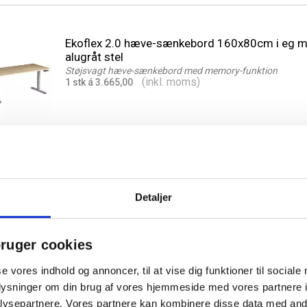
Ekoflex 2.0 hæve-sænkebord 160x80cm i eg 
alugråt stel
Støjsvagt hæve-sænkebord med memory-funktion
(inkl. moms)
1 stk á 3.665,00
Detaljer
Ekoflex 2.0 hæve-sænkebord 180x80cm i eg 
alugråt stel
Støjsvagt hæve-sænkebord med memory-funktion
(inkl. moms)
ruger cookies
1 stk á 3.830,00
se vores indhold og annoncer, til at vise dig funktioner til sociale
oplysninger om din brug af vores hjemmeside med vores partnere i
ysepartnere. Vores partnere kan kombinere disse data med andr