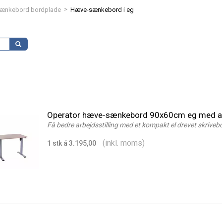
>
ænkebord bordplade
Hæve-sænkebord i eg
Operator hæve-sænkebord 90x60cm eg med al
Få bedre arbejdsstilling med et kompakt el drevet skriveb
(inkl. moms)
1 stk á 3.195,00