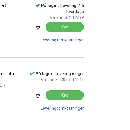
med
På lager:
Levering 2-5
hverdage
Varenr.:
SC112299
Køb
Leveringsomkostninger
cm, alu
På lager:
Levering 6 uger
Varenr.:
FTC065114141
 cm
Køb
Leveringsomkostninger