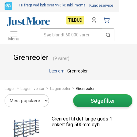
Fri fragt ved køb over 995 kr.
inkl. moms
Kundeservice
TILBUD
Toggle
navigation
Menu
Grenreoler
(9 varer)
Læs om:
Grenreoler
>
>
>
Lager
Lagerinventar
Lagerreoler
Grenreoler
Søgefilter
Grenreol til det lange gods 1
enkelt fag 500mm dyb