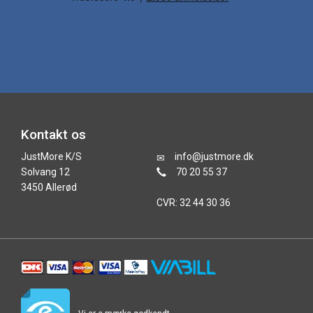
Kontakt os
JustMore K/S
info@justmore.dk
Solvang 12
70 20 55 37
3450 Allerød
CVR: 32 44 30 36