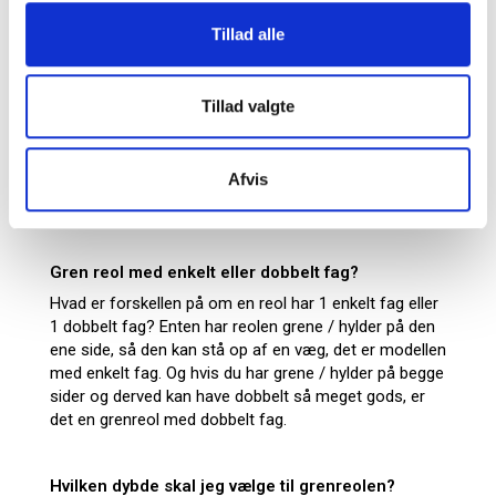
Tillad alle
Grenreol til langt tungt gods, opbevar det sikkert
Du får dine rør op på lange hylder, hvor du nemt kan
Tillad valgte
have overblik over hvad du har på dit lager og ved
hvornår du skal købe nyt. Samtidig er det let at tage
fra reolen med håndkraft, hvis det er eksempelvis
Afvis
plasticrør og er det metal kan du bruge en gaffeltruck
til at komme ind under grenene.
Gren reol med enkelt eller dobbelt fag?
Hvad er forskellen på om en reol har 1 enkelt fag eller
1 dobbelt fag? Enten har reolen grene / hylder på den
ene side, så den kan stå op af en væg, det er modellen
med enkelt fag. Og hvis du har grene / hylder på begge
sider og derved kan have dobbelt så meget gods, er
det en grenreol med dobbelt fag.
Hvilken dybde skal jeg vælge til grenreolen?