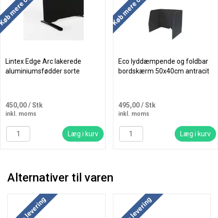
Køb mere og spar
Køb mere og spar
Lintex Edge Arc lakerede
Eco lyddæmpende og foldbar
aluminiumsfødder sorte
bordskærm 50x40cm antracit
450,00
/ Stk
495,00
/ Stk
inkl. moms
inkl. moms
Læg i kurv
Læg i kurv
Alternativer til varen
Køb mere og spar
Køb mere og spar
Gratis levering
Gratis levering