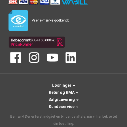
Vi er e-mærke godkendt
Løsninger
Retur og RMA
Salg/Levering
Kundeservice
Bemærk! Der er først indgået en bindende aftale, når vi har bekræftet
din bestilling.