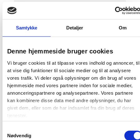
Denne Lintex tavle er en produktionsvare
Den bliver først produceret, når den bestilles.
Derfor kan du ikke afbestille eller returnere den, så
Samtykke
Detaljer
Om
snart vi har bekræftet bestillingen. Dette gælder
både for private og erhvervskunder.
At producere tavler på bestilling minimerer spild
Denne hjemmeside bruger cookies
på fabrikken samt et stort varelager. Da tavlen
skal produceres særligt til dig, tager det ca. 15-21
Vi bruger cookies til at tilpasse vores indhold og annoncer, til
hverdage før varen kan leveres.
at vise dig funktioner til sociale medier og til at analysere
vores trafik. Vi deler også oplysninger om din brug af vores
hjemmeside med vores partnere inden for sociale medier,
annonceringspartnere og analysepartnere. Vores partnere
kan kombinere disse data med andre oplysninger, du har
Relaterede produkter
givet dem, eller som de har indsamlet fra din brug af deres
tjenester.
Gratis fragt
Samtykkevalg
Nødvendig