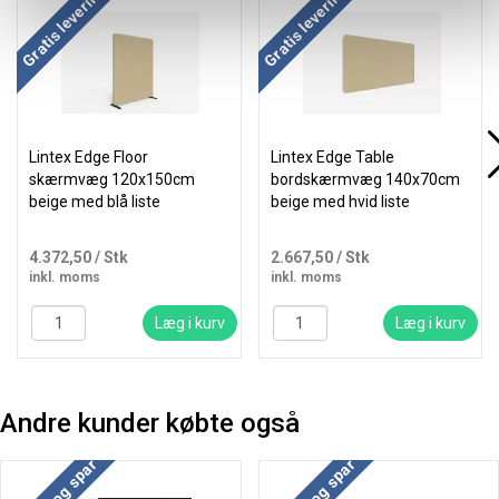
Køb mere og spar
Køb mere og spar
Gratis levering
Gratis levering
Lintex Edge Floor
Lintex Edge Table
skærmvæg 120x150cm
bordskærmvæg 140x70cm
beige med blå liste
beige med hvid liste
4.372,50
/ Stk
2.667,50
/ Stk
inkl. moms
inkl. moms
Læg i kurv
Læg i kurv
Andre kunder købte også