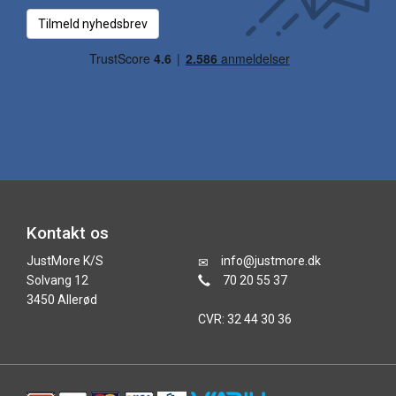
Tilmeld nyhedsbrev
Kontakt os
JustMore K/S
info@justmore.dk
Solvang 12
70 20 55 37
3450 Allerød
CVR: 32 44 30 36