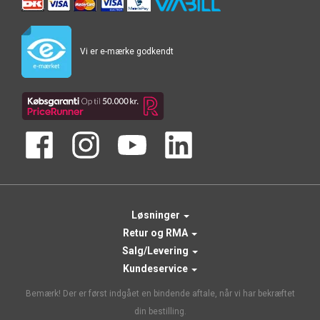
Vi er e-mærke godkendt
Løsninger
Retur og RMA
Salg/Levering
Kundeservice
Bemærk! Der er først indgået en bindende aftale, når vi har bekræftet
din bestilling.