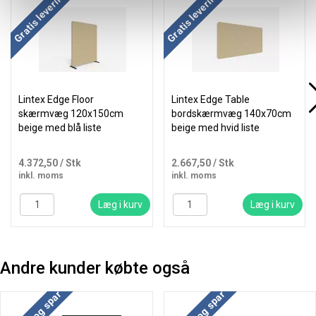
Køb mere og spar
Køb mere og spar
Gratis levering
Gratis levering
Lintex Edge Floor
Lintex Edge Table
skærmvæg 120x150cm
bordskærmvæg 140x70cm
beige med blå liste
beige med hvid liste
4.372,50
/ Stk
2.667,50
/ Stk
inkl. moms
inkl. moms
Læg i kurv
Læg i kurv
Andre kunder købte også