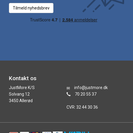
Tilmeld nyhedsbrev
Kontakt os
JustMore K/S
info@justmore.dk
Solvang 12
70 20 55 37
3450 Allerød
CVR: 32 44 30 36