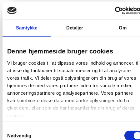
Denne Lintex tavle er en produktionsvare
Den bliver først produceret, når den bestilles.
Derfor kan du ikke afbestille eller returnere den, så
Samtykke
Detaljer
Om
snart vi har bekræftet bestillingen. Dette gælder
både for private og erhvervskunder.
At producere tavler på bestilling minimerer spild
Denne hjemmeside bruger cookies
på fabrikken samt et stort varelager. Da tavlen
skal produceres særligt til dig, tager det ca. 15-21
Vi bruger cookies til at tilpasse vores indhold og annoncer, til
hverdage før varen kan leveres.
at vise dig funktioner til sociale medier og til at analysere
vores trafik. Vi deler også oplysninger om din brug af vores
hjemmeside med vores partnere inden for sociale medier,
annonceringspartnere og analysepartnere. Vores partnere
kan kombinere disse data med andre oplysninger, du har
Relaterede produkter
givet dem, eller som de har indsamlet fra din brug af deres
tjenester.
Gratis fragt
Samtykkevalg
Nødvendig