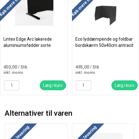
Køb mere og spar
Køb mere og spar
Lintex Edge Arc lakerede
Eco lyddæmpende og foldbar
aluminiumsfødder sorte
bordskærm 50x40cm antracit
450,00
/ Stk
495,00
/ Stk
inkl. moms
inkl. moms
Læg i kurv
Læg i kurv
Alternativer til varen
Køb mere og spar
Køb mere og spar
Gratis levering
Gratis levering