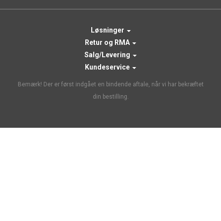
Løsninger
Retur og RMA
Salg/Levering
Kundeservice
Bemærk! Der er først indgået en bindende aftale, når vi har bekræftet
din bestilling.