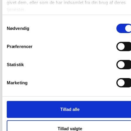
givet dem, eller som de har indsamlet fra din brug af deres
tjenester.
Samtykkevalg
Nødvendig
Relaterede produkter
Præferencer
Gratis fragt
Statistik
Lintex Edge Wall lydabsorbent til væg
Marketing
200x100cm Fiji sort stof
Tillad alle
Fra 5.395,00 / stk
Læg i kurv
stk
Tillad valgte