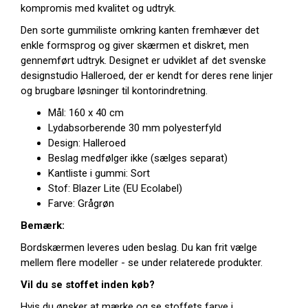
kompromis med kvalitet og udtryk.
Den sorte gummiliste omkring kanten fremhæver det
enkle formsprog og giver skærmen et diskret, men
gennemført udtryk. Designet er udviklet af det svenske
designstudio Halleroed, der er kendt for deres rene linjer
og brugbare løsninger til kontorindretning.
Mål: 160 x 40 cm
Lydabsorberende 30 mm polyesterfyld
Design: Halleroed
Beslag medfølger ikke (sælges separat)
Kantliste i gummi: Sort
Stof: Blazer Lite (EU Ecolabel)
Farve: Grågrøn
Bemærk:
Bordskærmen leveres uden beslag. Du kan frit vælge
mellem flere modeller - se under relaterede produkter.
Vil du se stoffet inden køb?
Hvis du ønsker at mærke og se stoffets farve i