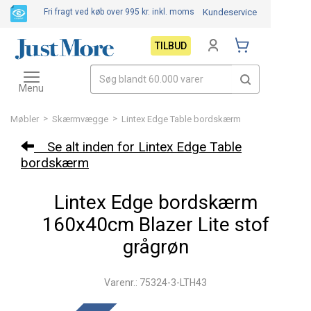
Fri fragt ved køb over 995 kr.
inkl. moms
Kundeservice
TILBUD
Toggle
navigation
Menu
>
>
Møbler
Skærmvægge
Lintex Edge Table bordskærm
Se alt inden for Lintex Edge Table
bordskærm
Lintex Edge bordskærm
160x40cm Blazer Lite stof
grågrøn
Varenr.: 75324-3-LTH43