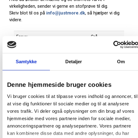
virkeligheden, sender vi gerne en stofprøve til dig.
Skriv blot til os på
info@justmore.dk
, så hjælper vi dig
videre.
Farve:
Grå
Oprindelsesland:
Sverige
Producent:
Lintex
Samtykke
Detaljer
Om
Denne Lintex tavle er en produktionsvare
Den bliver først produceret, når den bestilles.
Denne hjemmeside bruger cookies
Derfor kan du ikke afbestille eller returnere den, så
snart vi har bekræftet bestillingen. Dette gælder
Vi bruger cookies til at tilpasse vores indhold og annoncer, til
både for private og erhvervskunder.
at vise dig funktioner til sociale medier og til at analysere
vores trafik. Vi deler også oplysninger om din brug af vores
At producere tavler på bestilling minimerer spild
på fabrikken samt et stort varelager. Da tavlen
hjemmeside med vores partnere inden for sociale medier,
skal produceres særligt til dig, tager det ca. 15-21
annonceringspartnere og analysepartnere. Vores partnere
hverdage før varen kan leveres.
kan kombinere disse data med andre oplysninger, du har