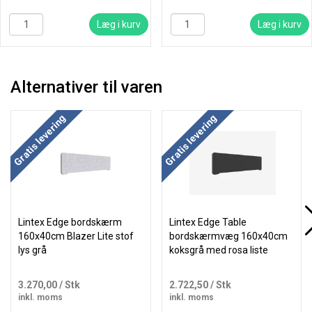
Læg i kurv
Læg i kurv
Alternativer til varen
Køb mere og spar
Køb mere og spar
Gratis levering
Gratis levering
Lintex Edge bordskærm
Lintex Edge Table
160x40cm Blazer Lite stof
bordskærmvæg 160x40cm
lys grå
koksgrå med rosa liste
3.270,00
/ Stk
2.722,50
/ Stk
inkl. moms
inkl. moms