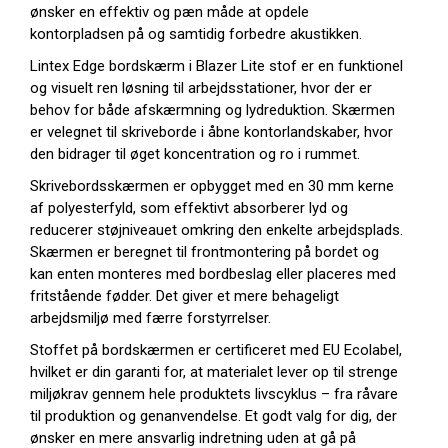
ønsker en effektiv og pæn måde at opdele
kontorpladsen på og samtidig forbedre akustikken.
Lintex Edge bordskærm i Blazer Lite stof er en funktionel
og visuelt ren løsning til arbejdsstationer, hvor der er
behov for både afskærmning og lydreduktion. Skærmen
er velegnet til skriveborde i åbne kontorlandskaber, hvor
den bidrager til øget koncentration og ro i rummet.
Skrivebordsskærmen er opbygget med en 30 mm kerne
af polyesterfyld, som effektivt absorberer lyd og
reducerer støjniveauet omkring den enkelte arbejdsplads.
Skærmen er beregnet til frontmontering på bordet og
kan enten monteres med bordbeslag eller placeres med
fritstående fødder. Det giver et mere behageligt
arbejdsmiljø med færre forstyrrelser.
Stoffet på bordskærmen er certificeret med EU Ecolabel,
hvilket er din garanti for, at materialet lever op til strenge
miljøkrav gennem hele produktets livscyklus – fra råvare
til produktion og genanvendelse. Et godt valg for dig, der
ønsker en mere ansvarlig indretning uden at gå på