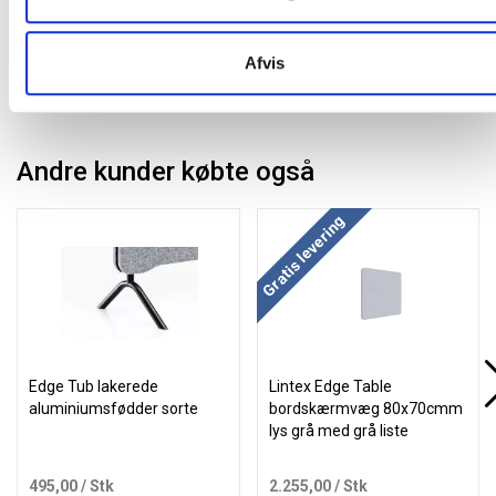
Afvis
Andre kunder købte også
Køb mere og spar
Gratis levering
Edge Tub lakerede
Lintex Edge Table
aluminiumsfødder sorte
bordskærmvæg 80x70cmm
lys grå med grå liste
495,00
/ Stk
2.255,00
/ Stk