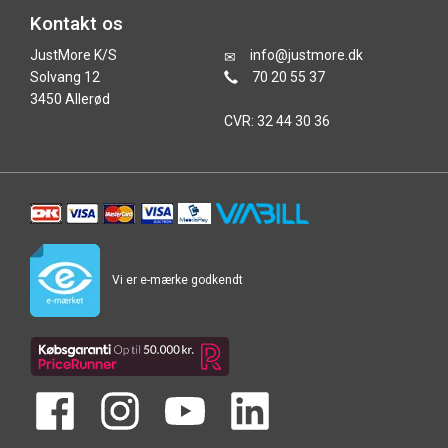
Kontakt os
JustMore K/S
info@justmore.dk
Solvang 12
70 20 55 37
3450 Allerød
CVR: 32 44 30 36
Vi er e-mærke godkendt