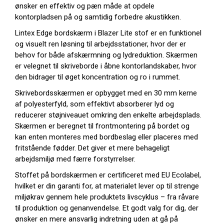
ønsker en effektiv og pæn måde at opdele
kontorpladsen på og samtidig forbedre akustikken.
Lintex Edge bordskærm i Blazer Lite stof er en funktionel
og visuelt ren løsning til arbejdsstationer, hvor der er
behov for både afskærmning og lydreduktion. Skærmen
er velegnet til skriveborde i åbne kontorlandskaber, hvor
den bidrager til øget koncentration og ro i rummet.
Skrivebordsskærmen er opbygget med en 30 mm kerne
af polyesterfyld, som effektivt absorberer lyd og
reducerer støjniveauet omkring den enkelte arbejdsplads.
Skærmen er beregnet til frontmontering på bordet og
kan enten monteres med bordbeslag eller placeres med
fritstående fødder. Det giver et mere behageligt
arbejdsmiljø med færre forstyrrelser.
Stoffet på bordskærmen er certificeret med EU Ecolabel,
hvilket er din garanti for, at materialet lever op til strenge
miljøkrav gennem hele produktets livscyklus – fra råvare
til produktion og genanvendelse. Et godt valg for dig, der
ønsker en mere ansvarlig indretning uden at gå på