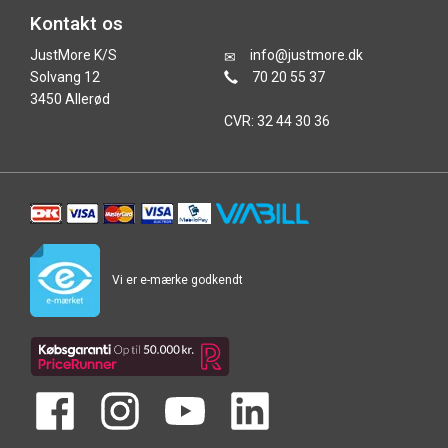
Kontakt os
JustMore K/S
info@justmore.dk
Solvang 12
70 20 55 37
3450 Allerød
CVR: 32 44 30 36
Vi er e-mærke godkendt