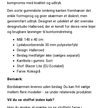
kompromis med kvalitet og udtryk.
Den sorte gummiliste omkring kanten fremhæver det
enkle formsprog og giver skærmen et diskret, men
gennemført udtryk. Designet er udviklet af det svenske
designstudio Halleroed, der er kendt for deres rene linjer
og brugbare løsninger til kontorindretning.
Mål: 140 x 40 cm
Lydabsorberende 30 mm polyesterfyld
Design: Halleroed
Beslag medfølger ikke (sælges separat)
Kantliste i gummi: Sort
Stof: Blazer Lite (EU Ecolabel)
Farve: Koksgrå
Bemærk:
Bordskærmen leveres uden beslag. Du kan frit vælge
mellem flere modeller - se under relaterede produkter.
Vil du se stoffet inden køb?
Hvis du ønsker at mærke og se stoffets farve i