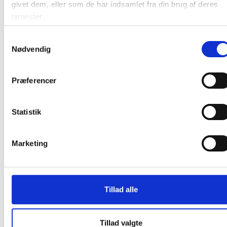
givet dem, eller som de har indsamlet fra din brug af deres
tjenester.
Samtykkevalg
Nødvendig
Relaterede produkter
Præferencer
Gratis fragt
Statistik
Lintex Edge Wall lydabsorbent til væg
Marketing
200x100cm Fiji sort stof
Tillad alle
Fra 5.395,00 / stk
Læg i kurv
stk
Tillad valgte