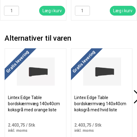
Læg i kurv
Læg i kurv
Alternativer til varen
Køb mere og spar
Køb mere og spar
Gratis levering
Gratis levering
Lintex Edge Table
Lintex Edge Table
bordskærmvæg 140x40cm
bordskærmvæg 140x40cm
koksgrå med orange liste
koksgrå med hvid liste
2.403,75
/ Stk
2.403,75
/ Stk
inkl. moms
inkl. moms