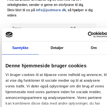
virkeligheden, sender vi gerne en stofprøve til dig.
Skriv blot til os på
info@justmore.dk
, så hjælper vi dig
videre.
Farve:
Grå
Oprindelsesland:
Sverige
Producent:
Lintex
Samtykke
Detaljer
Om
Denne Lintex tavle er en produktionsvare
Den bliver først produceret, når den bestilles.
Denne hjemmeside bruger cookies
Derfor kan du ikke afbestille eller returnere den, så
snart vi har bekræftet bestillingen. Dette gælder
Vi bruger cookies til at tilpasse vores indhold og annoncer, til
både for private og erhvervskunder.
at vise dig funktioner til sociale medier og til at analysere
vores trafik. Vi deler også oplysninger om din brug af vores
At producere tavler på bestilling minimerer spild
på fabrikken samt et stort varelager. Da tavlen
hjemmeside med vores partnere inden for sociale medier,
skal produceres særligt til dig, tager det ca. 15-21
annonceringspartnere og analysepartnere. Vores partnere
hverdage før varen kan leveres.
kan kombinere disse data med andre oplysninger, du har