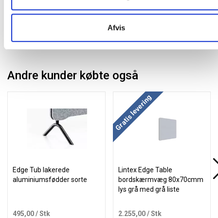
Afvis
Andre kunder købte også
Køb mere og spar
Gratis levering
Edge Tub lakerede
Lintex Edge Table
aluminiumsfødder sorte
bordskærmvæg 80x70cmm
lys grå med grå liste
495,00
/ Stk
2.255,00
/ Stk