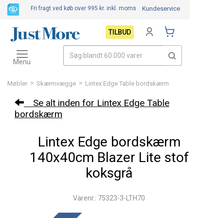
Fri fragt ved køb over 995 kr.
inkl. moms
Kundeservice
TILBUD
Toggle
navigation
Menu
>
>
Møbler
Skærmvægge
Lintex Edge Table bordskærm
Se alt inden for Lintex Edge Table
bordskærm
Lintex Edge bordskærm
140x40cm Blazer Lite stof
koksgrå
Varenr.: 75323-3-LTH70