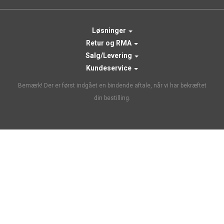
Løsninger
Retur og RMA
Salg/Levering
Kundeservice
Bemærk! Der er først indgået en bindende aftale, når vi har bekræftet
din bestilling.