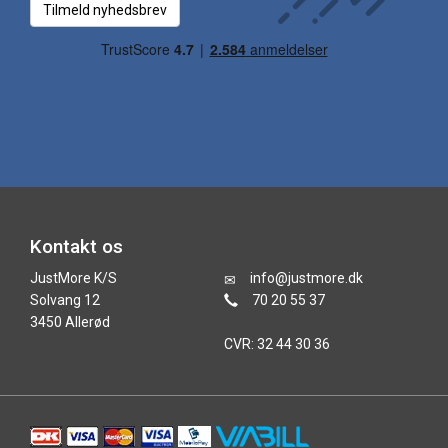
Tilmeld nyhedsbrev
Kontakt os
JustMore K/S
info@justmore.dk
Solvang 12
70 20 55 37
3450 Allerød
CVR: 32 44 30 36