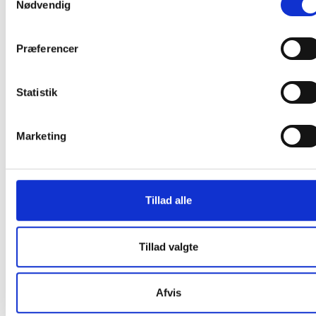
Nødvendig
Denne Lintex tavle er en produktionsvare
Den bliver først produceret, når den bestilles.
Derfor kan du ikke afbestille eller returnere den, så
Præferencer
snart vi har bekræftet bestillingen. Dette gælder
både for private og erhvervskunder.
Statistik
At producere tavler på bestilling minimerer spild
på fabrikken samt et stort varelager. Da tavlen
skal produceres særligt til dig, tager det ca. 15-21
Marketing
hverdage før varen kan leveres.
Tillad alle
Relaterede produkter
Tillad valgte
Gratis fragt
Afvis