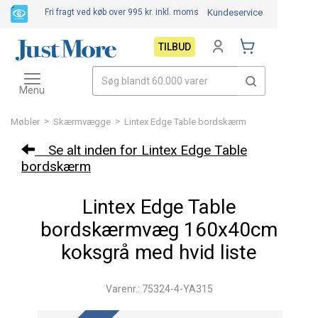
Fri fragt ved køb over 995 kr.
inkl. moms
Kundeservice
TILBUD
Toggle
navigation
Menu
>
>
Møbler
Skærmvægge
Lintex Edge Table bordskærm
Se alt inden for Lintex Edge Table
bordskærm
Lintex Edge Table
bordskærmvæg 160x40cm
koksgrå med hvid liste
Varenr.: 75324-4-YA315