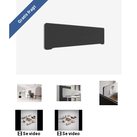
Gratis fragt
Se video
Se video