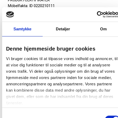
PRODUKTCERTIFIKATER
Möbelfakta: ID 0220210111
Environmental Product Declaration (EPD International):
S-P-05337
KVALITETSTESTER
Samtykke
Detaljer
Om
Sikkerhed: EN 1023:2000, EN 14073-2
Lydabsorbtion: SS-EN ISO 354:2003, SS 25269:2013 og
ISO 20189:2018
Denne hjemmeside bruger cookies
MATERIALE CERTIFIKATER
Vi bruger cookies til at tilpasse vores indhold og annoncer, til
Tekstil Fiji: Oekotex 100
at vise dig funktioner til sociale medier og til at analysere
Kernemateriale: Oekotex 100
vores trafik. Vi deler også oplysninger om din brug af vores
VIRKSOMHEDSCERTIFIKATER
hjemmeside med vores partnere inden for sociale medier,
annonceringspartnere og analysepartnere. Vores partnere
Miljøstyringssystem: ISO 14001:2015
kan kombinere disse data med andre oplysninger, du har
givet dem, eller som de har indsamlet fra din brug af deres
Farve:
Koksgrå
tjenester.
Producent:
Lintex
Samtykkevalg