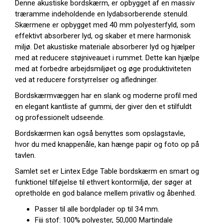
Denne akustiske bordskærm, er opbygget af en massiv
træramme indeholdende en lydabsorberende stenuld.
Skærmene er opbygget med 40 mm polyesterfyld, som
effektivt absorberer lyd, og skaber et mere harmonisk
miljø. Det akustiske materiale absorberer lyd og hjælper
med at reducere støjniveauet i rummet. Dette kan hjælpe
med at forbedre arbejdsmiljøet og øge produktiviteten
ved at reducere forstyrrelser og afledninger.
Bordskærmvæggen har en slank og moderne profil med
en elegant kantliste af gummi, der giver den et stilfuldt
og professionelt udseende.
Bordskærmen kan også benyttes som opslagstavle,
hvor du med knappenåle, kan hænge papir og foto op på
tavlen.
Samlet set er Lintex Edge Table bordskærm en smart og
funktionel tilføjelse til ethvert kontormiljø, der søger at
opretholde en god balance mellem privatliv og åbenhed.
Passer til alle bordplader op til 34 mm.
Fiji stof: 100% polyester, 50,000 Martindale