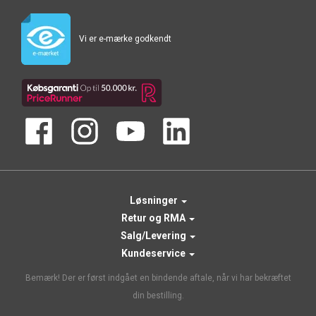
Vi er e-mærke godkendt
Løsninger
Retur og RMA
Salg/Levering
Kundeservice
Bemærk! Der er først indgået en bindende aftale, når vi har bekræftet
din bestilling.