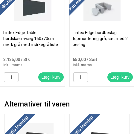
Lintex Edge Table
Lintex Edge bordbeslag
bordskærmvæg 160x70cm
topmontering grå, sæt med 2
mørk grå med mørkegrå liste
beslag
3.135,00
/ Stk
650,00
/ Sæt
inkl. moms
inkl. moms
Læg i kurv
Læg i kurv
Alternativer til varen
Køb mere og spar
Køb mere og spar
Gratis levering
Gratis levering