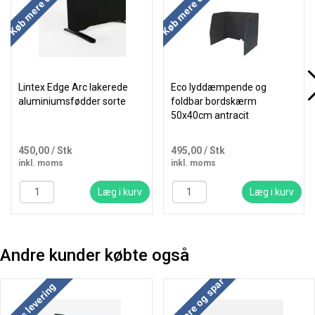
Køb mere og spar
Køb mere og spar
Lintex Edge Arc lakerede
Eco lyddæmpende og
aluminiumsfødder sorte
foldbar bordskærm
50x40cm antracit
450,00
/ Stk
495,00
/ Stk
inkl. moms
inkl. moms
Læg i kurv
Læg i kurv
Andre kunder købte også
Køb mere og spar
Køb mere og spar
Gratis levering