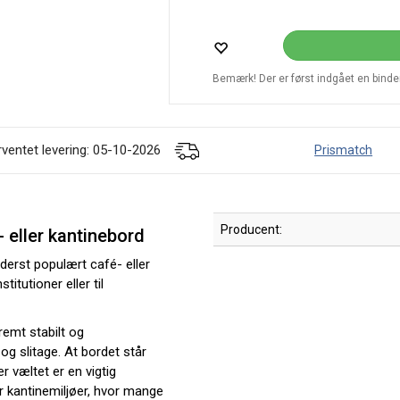
Bemærk! Der er først indgået en bindend
rventet levering: 05-10-2026
Prismatch
Producent:
- eller kantinebord
derst populært café- eller
titutioner eller til
remt stabilt og
g slitage. At bordet står
er væltet er en vigtig
er kantinemiljøer, hvor mange