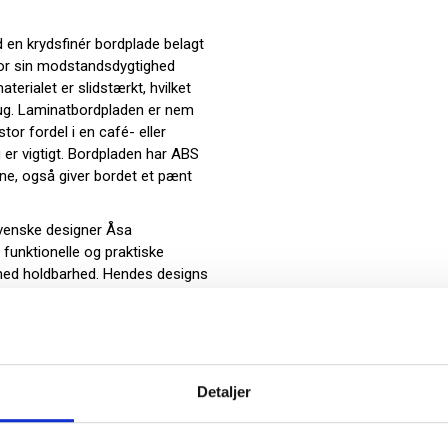
en krydsfinér bordplade belagt
 for sin modstandsdygtighed
terialet er slidstærkt, hvilket
brug. Laminatbordpladen er nem
tor fordel i en café- eller
 er vigtigt. Bordpladen har ABS
rne, også giver bordet et pænt
venske designer Åsa
funktionelle og praktiske
med holdbarhed. Hendes designs
r passer godt ind i både moderne
bord
Detaljer