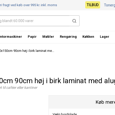
TILBUD
ri fragt ved køb over 995 kr.
inkl. moms
Toner
ntormaskiner
Papir
Møbler
Rengøring
Køkken
Lager
150cm 90cm høj i birk laminat me...
m 90cm høj i birk laminat med alug
 til caféer eller kantiner
Køb mere
Vælg bordplade