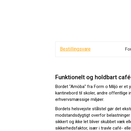
Bestillingsvare
Fo
Funktionelt og holdbart café
Bordet "Amöba" fra Form o Miljö er et y
kantinebord til skoler, andre offentlige ins
erhvervsmæssige miljøer.
Bordets helsvejste stålstel gør det ekst
modstandsdygtigt overfor belastninger o
sikkert og ikke let bliver skubbet væk ell
sikkerhedsfaktor, især i travle café- ell