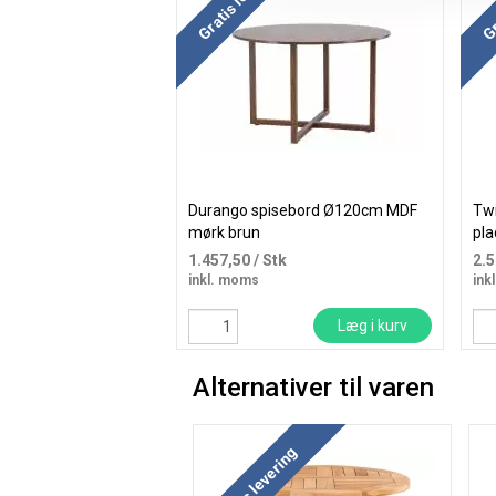
Durango spisebord Ø120cm MDF
Twi
mørk brun
pla
1.457,50
/ Stk
2.
inkl. moms
ink
Læg i kurv
Alternativer til varen
Gratis levering