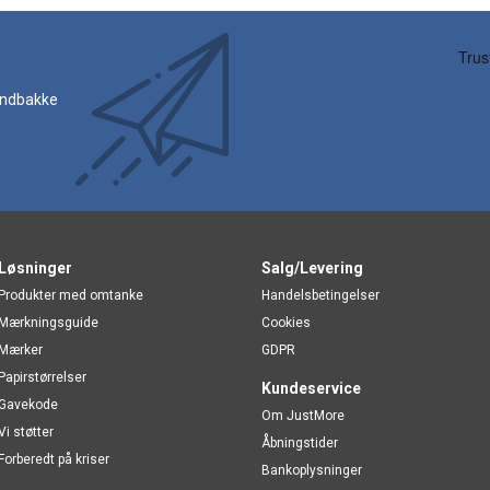
 indbakke
Løsninger
Salg/Levering
Produkter med omtanke
Handelsbetingelser
Mærkningsguide
Cookies
Mærker
GDPR
Papirstørrelser
Kundeservice
Gavekode
Om JustMore
Vi støtter
Åbningstider
Forberedt på kriser
Bankoplysninger