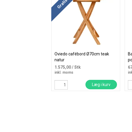
Oviedo cafébord Ø70cm teak
Ba
natur
po
1.575,00
/ Stk
6
inkl. moms
in
Læg i kurv