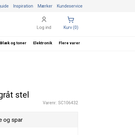
guide
Inspiration
Mærker
Kundeservice
Log ind
Kurv (0)
Blæk og toner
Elektronik
Flere varer
råt stel
Varenr.: SC106432
 og spar