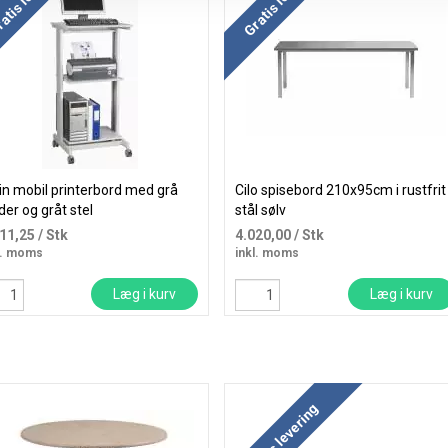
n mobil printerbord med grå
Cilo spisebord 210x95cm i rustfrit
der og gråt stel
stål sølv
511,25
/ Stk
4.020,00
/ Stk
l. moms
inkl. moms
Læg i kurv
Læg i kurv
Gratis levering