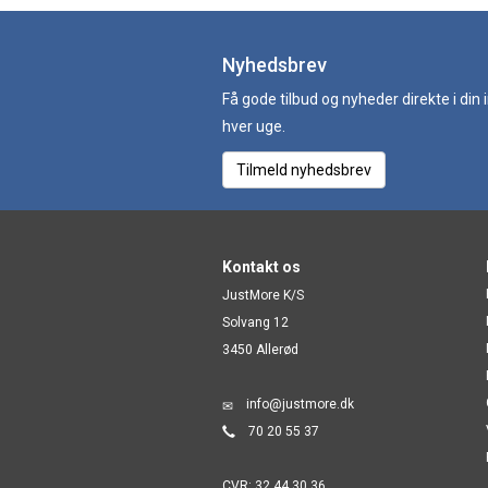
Nyhedsbrev
Få gode tilbud og nyheder direkte i din
hver uge.
Tilmeld nyhedsbrev
Kontakt os
JustMore K/S
Solvang 12
3450 Allerød
info@justmore.dk
70 20 55 37
CVR: 32 44 30 36