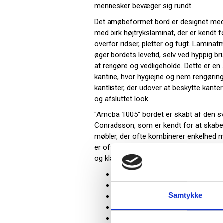
mennesker bevæger sig rundt.
Det amøbeformet bord er designet med 
med birk højtrykslaminat, der er kendt
overfor ridser, pletter og fugt. Laminatma
øger bordets levetid, selv ved hyppig 
at rengøre og vedligeholde. Dette er en s
kantine, hvor hygiejne og nem rengøring
kantlister, der udover at beskytte kante
og afsluttet look.
"Amöba 1005" bordet er skabt af den s
Conradsson, som er kendt for at skabe 
møbler, der ofte kombinerer enkelhed 
er ofte præget af et tidløst udtryk, de
og klassiske indretninger.
Amøbeformet café- eller kantine
Bordplade: Birk laminat
Samtykke
Understel: Alugrå RAL 9006
Størrelse: (BxD) 1200 x 1500 mm
Højde: 900 mm