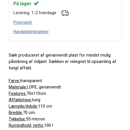
På lager
Levering: 1-2 hverdage
Prismatch
Handelsbetingelser
Sæk produceret af genanvendt plast for mindst mulig
påvirkning af miljøet. Sækken er velegnet til opsamling af
tungt affald.
Farve:
transparent
Materiale:
LDPE, genanvendt
Features:
70x110cm
Affaldstype:
tung
Længde/dybde:
110 cm
Bredde:
70 cm
Tykkelse:
55 micron
Rumindhold, netto:
100 l