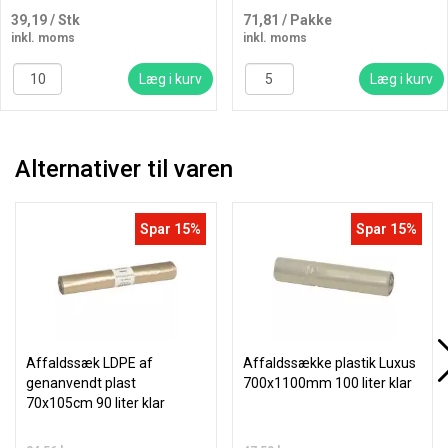
39,19
/ Stk
71,81
/ Pakke
inkl. moms
inkl. moms
Læg i kurv
Læg i kurv
Alternativer til varen
Spar 15%
Spar 15%
Affaldssæk LDPE af
Affaldssække plastik Luxus
genanvendt plast
700x1100mm 100 liter klar
70x105cm 90 liter klar