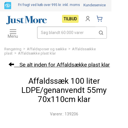
Fri fragt ved køb over 995 kr.
inkl. moms
Kundeservice
TILBUD
Toggle
navigation
Menu
>
>
Rengøring
Affaldsposer og sække
Affaldssække
>
plast
Affaldsække plast klar
Se alt inden for Affaldsække plast klar
Affaldssæk 100 liter
LDPE/genanvendt 55my
70x110cm klar
Varenr.: 139206