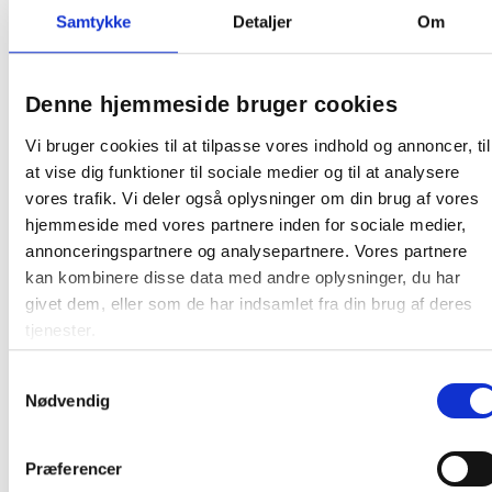
Produktdatablad
Samtykke
Detaljer
Om
Denne hjemmeside bruger cookies
Vi bruger cookies til at tilpasse vores indhold og annoncer, til
Relaterede produkter
at vise dig funktioner til sociale medier og til at analysere
vores trafik. Vi deler også oplysninger om din brug af vores
hjemmeside med vores partnere inden for sociale medier,
Skaffevare
annonceringspartnere og analysepartnere. Vores partnere
kan kombinere disse data med andre oplysninger, du har
givet dem, eller som de har indsamlet fra din brug af deres
tjenester.
Carro-Line mobil Carro-Kick pedalpand
110 liter hvid
Samtykkevalg
Nødvendig
10.147,50 / stk
Præferencer