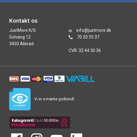
Kontakt os
JustMore K/S
info@justmore.dk
Solvang 12
70 20 55 37
3450 Allerød
CVR: 32 44 30 36
Vi er e-mærke godkendt