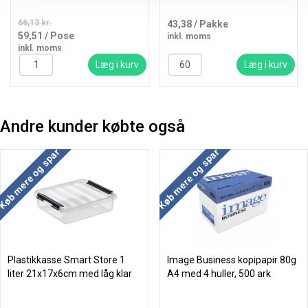
66,13 kr.
43,38
/ Pakke
59,51
/ Pose
inkl. moms
inkl. moms
Læg i kurv
Læg i kurv
Andre kunder købte også
Køb mere og spar
Køb mere og spar
Plastikkasse Smart Store 1
Image Business kopipapir 80g
liter 21x17x6cm med låg klar
A4 med 4 huller, 500 ark