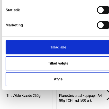
Læg i kurv
stk
Statistik
Marketing
Andre kunder købte også
Tillad alle
Køb mere og spar
Gratis levering
Tillad valgte
Spar 10%
Afvis
The Æble Kvæde 250g
PlanoUniversal kopipapir A4
80g TCF hvid, 500 ark