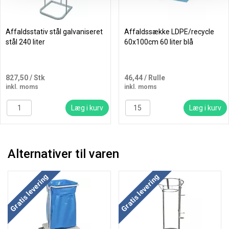
Affaldsstativ stål galvaniseret
Affaldssække LDPE/recycle
stål 240 liter
60x100cm 60 liter blå
827,50
/ Stk
46,44
/ Rulle
inkl. moms
inkl. moms
Læg i kurv
Læg i kurv
Alternativer til varen
Køb mere og spar
Køb mere og spar
Gratis levering
Gratis levering