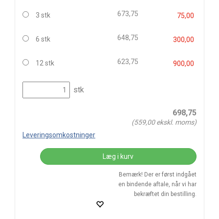
673,75
3 stk
75,00
648,75
6 stk
300,00
623,75
12 stk
900,00
stk
698,75
(
559,00
ekskl. moms)
Leveringsomkostninger
Læg i kurv
Bemærk! Der er først indgået
en bindende aftale, når vi har
bekræftet din bestilling.