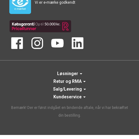
Vi er e-mærke godkendt
Løsninger
Retur og RMA
Salg/Levering
Kundeservice
Bemærk! Der er først indgået en bindende aftale, når vi har bekræftet
din bestilling.