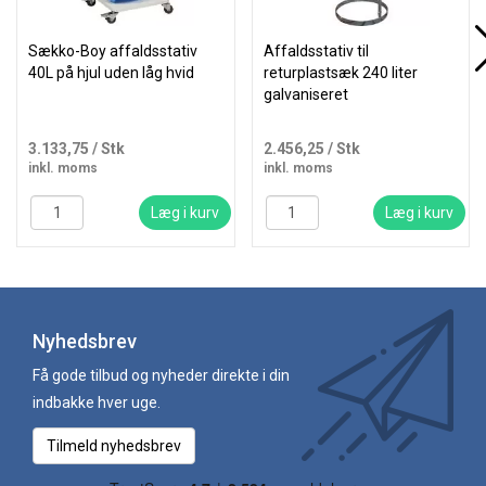
Sækko-Boy affaldsstativ
Affaldsstativ til
40L på hjul uden låg hvid
returplastsæk 240 liter
galvaniseret
3.133,75
/ Stk
2.456,25
/ Stk
inkl. moms
inkl. moms
Læg i kurv
Læg i kurv
Nyhedsbrev
Få gode tilbud og nyheder direkte i din
indbakke hver uge.
Tilmeld nyhedsbrev