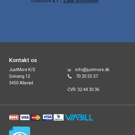
Kontakt os
JustMore K/S
info@justmore.dk
Solvang 12
70 20 55 37
3450 Allerød
CVR: 32 44 30 36