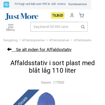
Fri fragt ved køb over 995 kr.
inkl. moms
Kundeservice
TILBUD
Toggle
navigation
Menu
>
>
>
Rengøring
Affaldssystemer
Affaldsstativer
Affaldsstativ
Se alt inden for Affaldsstativ
Affaldsstativ i sort plast med
blåt låg 110 liter
Varenr.: 177050
Skaffevare