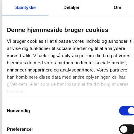
Poly-Line Supersæk PLUS LLDPE/virgin
Samtykke
Detaljer
Om
70x110cm 100 liter klar
Denne hjemmeside bruger cookies
Fra 30,19 / rulle
Vi bruger cookies til at tilpasse vores indhold og annoncer, til
Læg i kurv
ruller
at vise dig funktioner til sociale medier og til at analysere
vores trafik. Vi deler også oplysninger om din brug af vores
hjemmeside med vores partnere inden for sociale medier,
annonceringspartnere og analysepartnere. Vores partnere
kan kombinere disse data med andre oplysninger, du har
givet dem, eller som de har indsamlet fra din brug af deres
tjenester.
Andre kunder købte også
Samtykkevalg
Køb mere og spar
Nødvendig
Gratis levering
Gratis levering
Præferencer