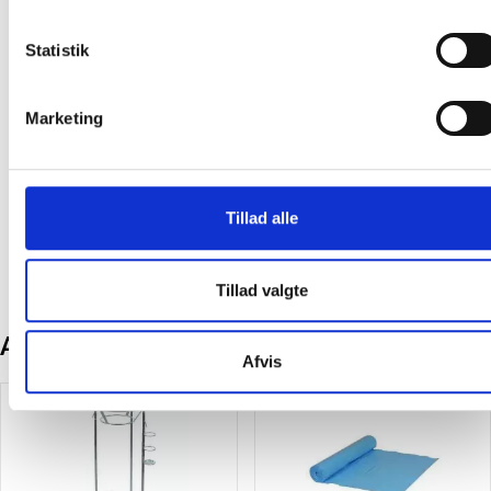
Statistik
Sækko-Boy med soft close
Affaldsbeholder B96-LD
låg og pedal kildesortering
selvbærende med
Marketing
40 liter hvid
krængningsgaffel til
papirsæk
1.643,75
/ Stk
3.147,50
/ Stk
inkl. moms
inkl. moms
Tillad alle
Læg i kurv
Læg i kurv
Tillad valgte
Andre kunder købte også
Afvis