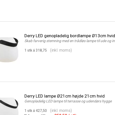
Derry LED genopladelig bordlampe Ø13cm hvi
Skab farverig stemning med en trådløs lampe til ude og i
(inkl. moms)
1 stk á 318,75
Derry LED lampe Ø21cm højde 21cm hvid
Genopladelig LED lampe til terrasse og udendørs hygge
(inkl. moms)
1 stk á 427,50