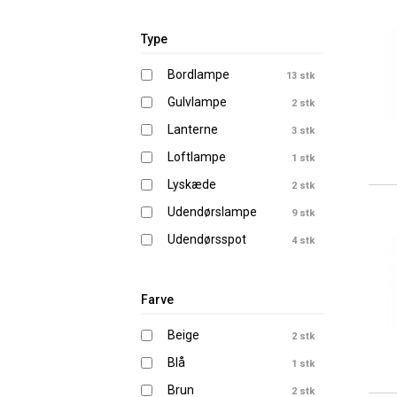
Type
Bordlampe
13 stk
Gulvlampe
2 stk
Lanterne
3 stk
Loftlampe
1 stk
Lyskæde
2 stk
Udendørslampe
9 stk
Udendørsspot
4 stk
Farve
Beige
2 stk
Blå
1 stk
Brun
2 stk