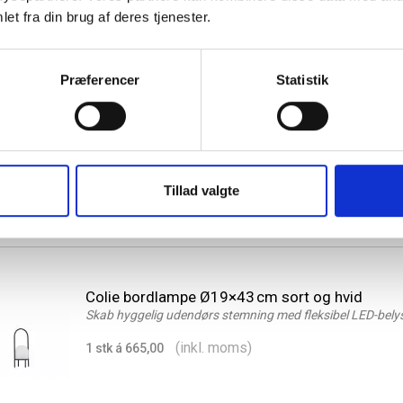
et fra din brug af deres tjenester.
Præferencer
Statistik
Carlisle lampe genopladelig med integreret sol
natur
Solcellelampe med spyd til nem belysning i haven
(inkl. moms)
1 stk á 275,00
Tillad valgte
Colie bordlampe Ø19×43 cm sort og hvid
Skab hyggelig udendørs stemning med fleksibel LED-bely
(inkl. moms)
1 stk á 665,00