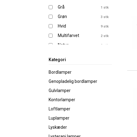
Grå
1 stk
Grøn
3 stk
Hvid
9 stk
Multifarvet
2 stk
Natur
2 stk
Orange
1 stk
Kategori
Rød
1 stk
Bordlamper
Sort
9 stk
Genopladelig bordlamper
Sort|Hvid
3 stk
Gulvlamper
Kontorlamper
Loftlamper
Luplamper
Lyskæder
Lysterapi lamper