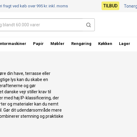
TILBUD
ri fragt ved køb over 995 kr.
inkl. moms
Toner
ntormaskiner
Papir
Møbler
Rengøring
Køkken
Lager
re din have, terrasse eller
igtige lys kan du skabe en
raftenerne og gør
danske vejr stiller krav til
 med høj IP-klassificering, der
larter og materialer kan du nemt
til. Gør dit udendørsområde mere
ombinerer stemning og praktiske