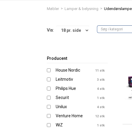
>
>
Møbler
Lamper & belysning
Udendørslampe
Vis:
Producent
House Nordic
11 stk
Leitmotiv
3 stk
Philips Hue
4 stk
Securit
1 stk
Unilux
4 stk
Venture Home
12 stk
WiZ
1 stk