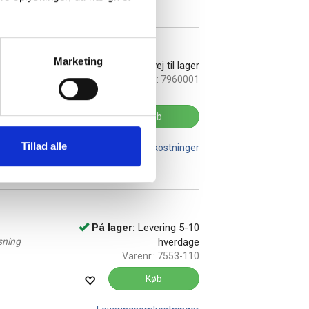
Marketing
celle
Levering:
På vej til lager
Varenr.:
7960001
Køb
Tillad alle
Leveringsomkostninger
På lager:
Levering 5-10
sning
hverdage
Varenr.:
7553-110
Køb