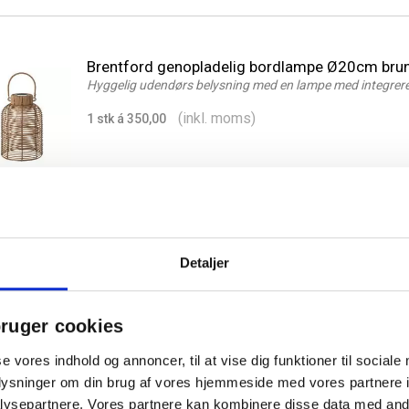
Brentford genopladelig bordlampe Ø20cm bru
Hyggelig udendørs belysning med en lampe med integreret
(inkl. moms)
1 stk á 350,00
Detaljer
Bristol LED bordampe Ø17cm højde 21cm hvid
Genopladelig udendørslampe med strop og blødt lys
ruger cookies
(inkl. moms)
1 stk á 360,00
se vores indhold og annoncer, til at vise dig funktioner til sociale
oplysninger om din brug af vores hjemmeside med vores partnere i
ysepartnere. Vores partnere kan kombinere disse data med andr