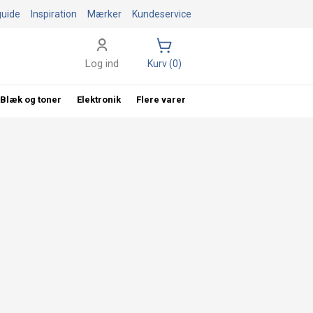
guide
Inspiration
Mærker
Kundeservice
Log ind
Kurv (0)
Blæk og toner
Elektronik
Flere varer