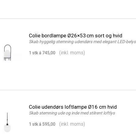
Colie bordlampe Ø26×53 cm sort og hvid
Skab hyggelig stemning udendørs med elegant LED-belys
(inkl. moms)
1 stk á 745,00
Colie udendørs loftlampe Ø16 cm hvid
Skab stemning ude og inde med stilrent loftlys
(inkl. moms)
1 stk á 595,00