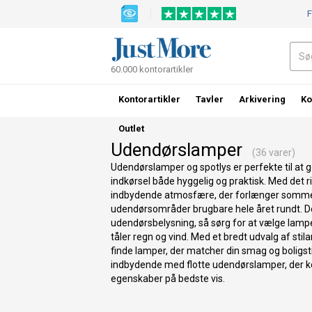
F
60.000 kontorartikler
Kontorartikler
Tavler
Arkivering
Ko
Outlet
Udendørslamper
(36 varer)
Udendørslamper og spotlys er perfekte til at gø
indkørsel både hyggelig og praktisk. Med det r
indbydende atmosfære, der forlænger somme
udendørsområder brugbare hele året rundt. Det 
udendørsbelysning, så sørg for at vælge lamper
tåler regn og vind. Med et bredt udvalg af sti
finde lamper, der matcher din smag og boligs
indbydende med flotte udendørslamper, der k
egenskaber på bedste vis.