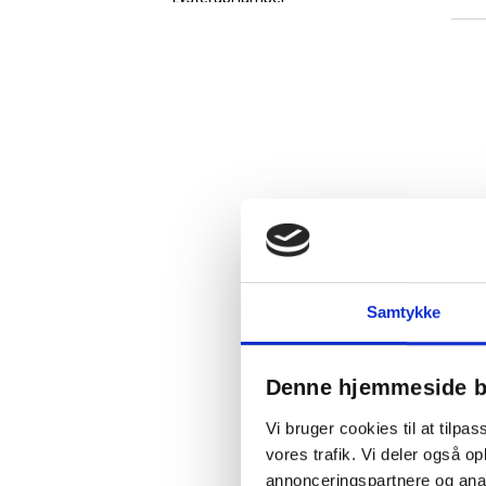
Pærer / lyskilder
Udendørslamper
Væglamper
Tilbehør til kontorlamper
Samtykke
Denne hjemmeside b
Vi bruger cookies til at tilpas
vores trafik. Vi deler også 
annonceringspartnere og anal