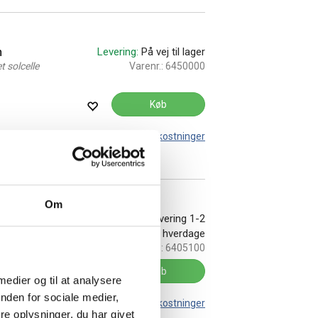
n
Levering:
På vej til lager
 solcelle
Varenr.:
6450000
Køb
Leveringsomkostninger
Om
På lager:
Levering 1-2
hverdage
Varenr.:
6405100
Køb
 medier og til at analysere
nden for sociale medier,
Leveringsomkostninger
e oplysninger, du har givet