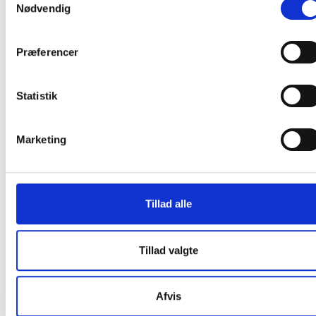
Nødvendig
Andre kunder købte også
Præferencer
Statistik
Marketing
Vikan Fugtmoppe med
Puri-Line Micro High Plus
lommer 40 cm Damp 43 grå
tør- og fugtmoppe
mikrofiber 60 cm med
Tillad alle
velcro grå
128,38
/ Stk
101,69
/ Stk
Tillad valgte
inkl. moms
inkl. moms
Læg i kurv
Læg i kurv
Afvis