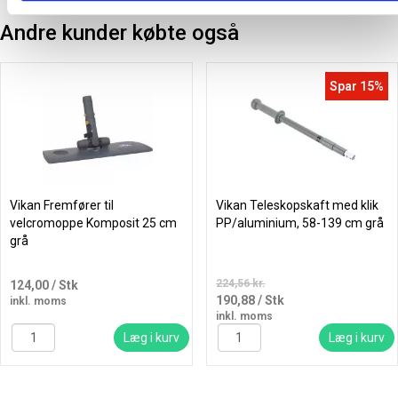
Andre kunder købte også
Spar 15%
Vikan Fremfører til
Vikan Teleskopskaft med klik
velcromoppe Komposit 25 cm
PP/aluminium, 58-139 cm grå
grå
224,56 kr.
124,00
/ Stk
190,88
/ Stk
inkl. moms
inkl. moms
Læg i kurv
Læg i kurv