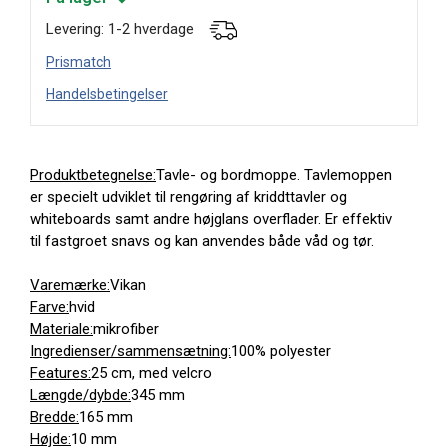
Levering: 1-2 hverdage
Prismatch
Handelsbetingelser
Produktbetegnelse:
Tavle- og bordmoppe. Tavlemoppen
er specielt udviklet til rengøring af kriddttavler og
whiteboards samt andre højglans overflader. Er effektiv
til fastgroet snavs og kan anvendes både våd og tør.
Varemærke:
Vikan
Farve:
hvid
Materiale:
mikrofiber
Ingredienser/sammensætning:
100% polyester
Features:
25 cm, med velcro
Længde/dybde:
345 mm
Bredde:
165 mm
Højde:
10 mm