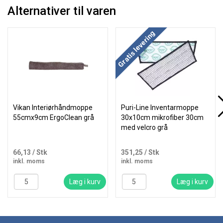
Alternativer til varen
Gratis levering
Vikan Interiørhåndmoppe
Puri-Line Inventarmoppe
55cmx9cm ErgoClean grå
30x10cm mikrofiber 30cm
med velcro grå
66,13
/ Stk
351,25
/ Stk
inkl. moms
inkl. moms
Læg i kurv
Læg i kurv