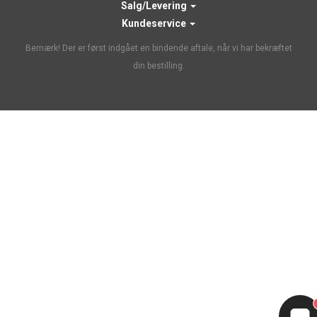
Salg/Levering
Kundeservice
Bemærk! Der er først indgået en bindende aftale, når vi har bekræftet
din bestilling.