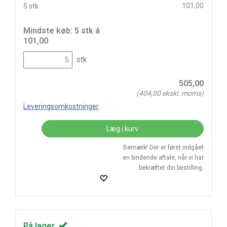
101,00
5 stk
Mindste køb: 5 stk á
101,00
stk
505,00
(
404,00
ekskl. moms)
Leveringsomkostninger
Læg i kurv
Bemærk! Der er først indgået
en bindende aftale, når vi har
bekræftet din bestilling.
På lager