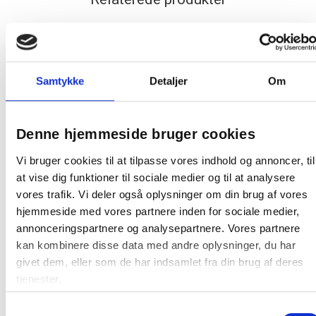
Samtykke
Detaljer
Om
Vikan Fremfører til velcromoppe 25 cm
Denne hjemmeside bruger cookies
Superior alu sort
Vi bruger cookies til at tilpasse vores indhold og annoncer, til
at vise dig funktioner til sociale medier og til at analysere
102,31 / stk
vores trafik. Vi deler også oplysninger om din brug af vores
hjemmeside med vores partnere inden for sociale medier,
Læg i kurv
stk
annonceringspartnere og analysepartnere. Vores partnere
kan kombinere disse data med andre oplysninger, du har
givet dem, eller som de har indsamlet fra din brug af deres
tjenester.
Samtykkevalg