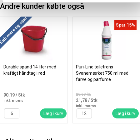
Andre kunder købte også
Køb mere og spar
Spar 15%
Durable spand 14 liter med
Puri-Line toiletrens
kraftigt håndtag i rød
Svanemærket 750 ml med
farve og parfume
25,63 kr.
90,19
/ Stk
21,78
/ Stk
inkl. moms
inkl. moms
Læg i kurv
Læg i kurv