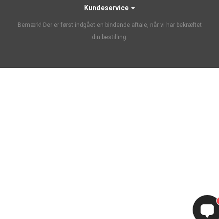
Kundeservice
Bemærk! Der er først indgået en bindende aftale, når vi har bekræftet
din bestilling.