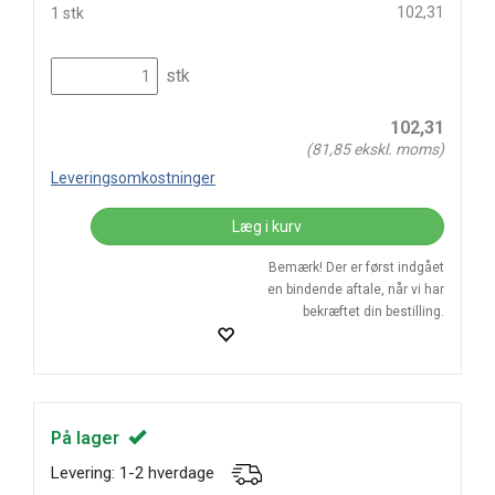
102,31
1 stk
stk
102,31
(
81,85
ekskl. moms)
Leveringsomkostninger
Læg i kurv
Bemærk! Der er først indgået
en bindende aftale, når vi har
bekræftet din bestilling.
På lager
Levering: 1-2 hverdage