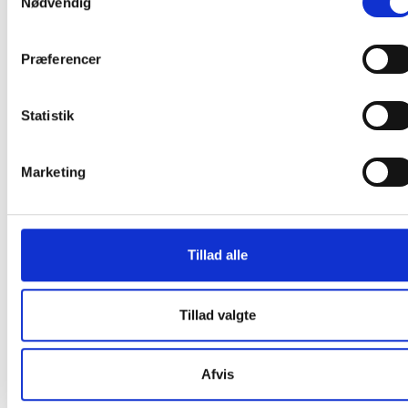
Nødvendig
Andre kunder købte også
Præferencer
Statistik
Marketing
Puri-Line Micro Complete
Engangsmoppe 60x20cm
tør- fugt- og vådmoppe
mikrofiber til velcro ekstra
mikrofiber 40cm med velcro
bred hvid
Tillad alle
grå
91,38
/ Stk
4,75
/ Stk
inkl. moms
inkl. moms
Tillad valgte
Læg i kurv
Læg i kurv
Afvis