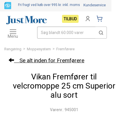
Fri fragt ved køb over 995 kr.
inkl. moms
Kundeservice
TILBUD
Toggle
navigation
Menu
>
>
Rengøring
Moppesystem
Fremførere
Se alt inden for Fremførere
Vikan Fremfører til
velcromoppe 25 cm Superior
alu sort
Varenr.: 945001