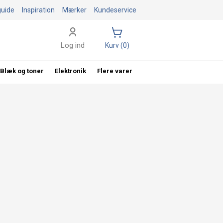
guide
Inspiration
Mærker
Kundeservice
Log ind
Kurv (0)
Blæk og toner
Elektronik
Flere varer