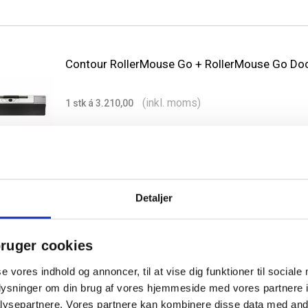
Contour RollerMouse Go + RollerMouse Go Do
(inkl. moms)
1 stk á 3.210,00
Detaljer
Contour RollerMouse Go Dock til rollermouse
ruger cookies
(inkl. moms)
1 stk á 746,25
se vores indhold og annoncer, til at vise dig funktioner til sociale
oplysninger om din brug af vores hjemmeside med vores partnere i
ysepartnere. Vores partnere kan kombinere disse data med andr