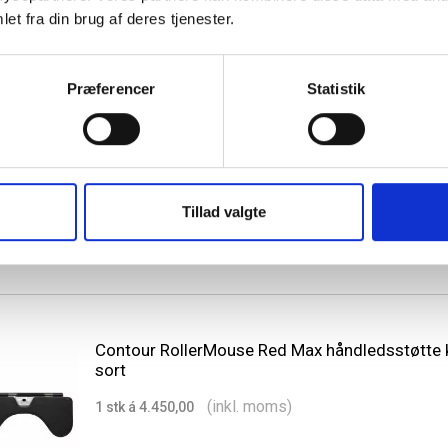
et fra din brug af deres tjenester.
Præferencer
Statistik
Contour RollerMouse Go håndledsstøtte til bær
hvid
(inkl. moms)
1 stk á 2.627,50
Tillad valgte
Contour RollerMouse Red Max håndledsstøtte k
sort
(inkl. moms)
1 stk á 4.450,00