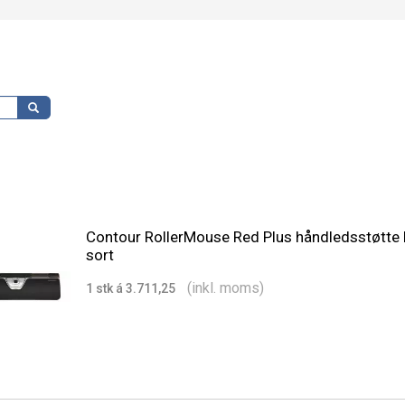
Contour RollerMouse Red Plus håndledsstøtte 
sort
(inkl. moms)
1 stk á 3.711,25