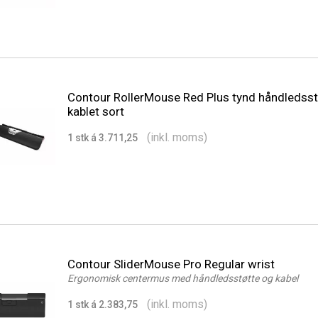
Contour RollerMouse Red Plus tynd håndledsst
kablet sort
(inkl. moms)
1 stk á 3.711,25
Contour SliderMouse Pro Regular wrist
Ergonomisk centermus med håndledsstøtte og kabel
(inkl. moms)
1 stk á 2.383,75