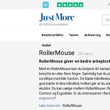
F
60.000 kontorartikler
Kontorartikler
Tavler
Arkivering
Ko
Outlet
RollerMouse
(25 varer)
RollerMouse giver en bedre arbejdsst
Med en RollerMouse kan du betjene dit tastatu
benytte en eller flere fingre. Samtidig har d
scrollhjul med klik-funtion. De bløde håndleds
god støtte til dine håndled, hvilket gør at du 
skuldre. Du kan vælge mellem RollerMouse i fl
Contour og Ergoslider. Er du interesseret i fle
ergonomi
?
Læs mere om:
RollerMouse