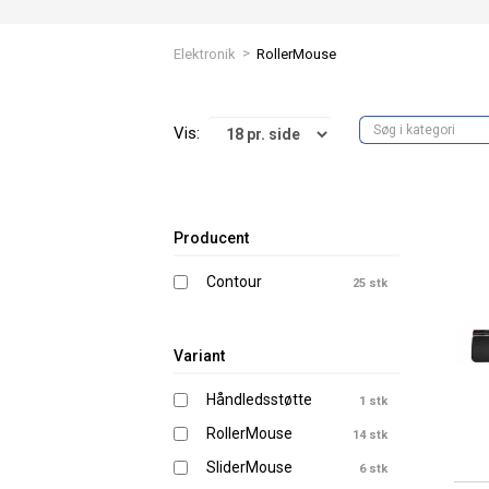
>
Elektronik
RollerMouse
Vis:
Producent
Contour
25 stk
Variant
Håndledsstøtte
1 stk
RollerMouse
14 stk
SliderMouse
6 stk