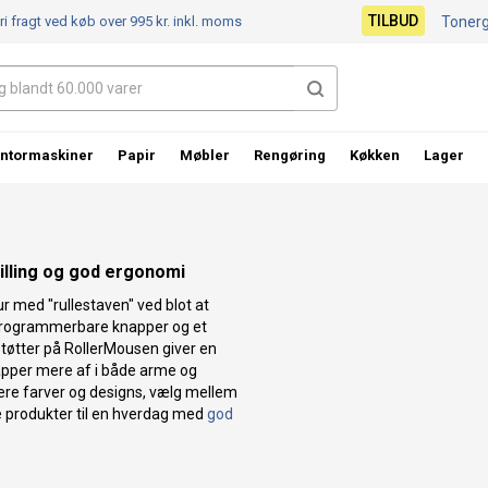
TILBUD
ri fragt ved køb over 995 kr.
inkl. moms
Toner
ntormaskiner
Papir
Møbler
Rengøring
Køkken
Lager
illing og god ergonomi
r med "rullestaven" ved blot at
u programmerbare knapper og et
støtter på RollerMousen giver en
slapper mere af i både arme og
ere farver og designs, vælg mellem
re produkter til en hverdag med
god