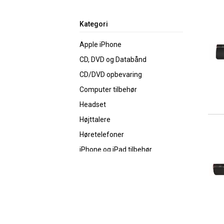
Kategori
Apple iPhone
CD, DVD og Databånd
CD/DVD opbevaring
Computer tilbehør
Headset
Højttalere
Høretelefoner
iPhone og iPad tilbehør
IT renseprodukter
Kabelholder
Kameraer
Lærred