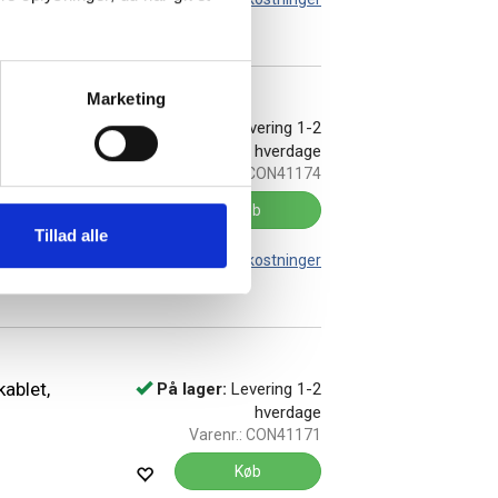
Marketing
bar,
På lager:
Levering 1-2
hverdage
Varenr.:
CON41174
Køb
Tillad alle
Leveringsomkostninger
ablet,
På lager:
Levering 1-2
hverdage
Varenr.:
CON41171
Køb