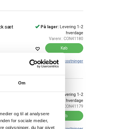
ck sæt
På lager:
Levering 1-2
hverdage
Varenr.:
CON41180
Køb
Leveringsomkostninger
Om
På lager:
Levering 1-2
hverdage
Varenr.:
CON41179
 medier og til at analysere
Køb
nden for sociale medier,
e oplysninger, du har givet
Leveringsomkostninger