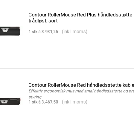
Contour RollerMouse Red Plus håndledsstøtte
trådløst, sort
(inkl. moms)
1 stk á 3.931,25
Contour RollerMouse Red håndledsstøtte kable
Effektiv ergonomisk mus med smal håndledsstøtte og pr
styring
(inkl. moms)
1 stk á 3.467,50