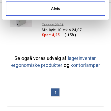
Afvis
Q-line brevordner med
metalskinne A4 75mm grå
Før pris: 28,31
Min. køb:
10 stk á 24,07
Spar:
4,25
(-15%)
Se også vores udvalg af
lagerinventar
,
ergonomiske produkter
og
kontorlamper
1