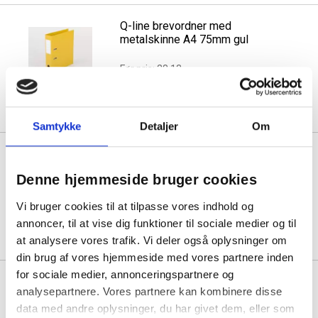
Q-line brevordner med
metalskinne A4 75mm gul
Før pris: 28,13
Min. køb:
10 stk á 23,91
Spar:
4,22
(-15%)
Samtykke
Detaljer
Om
Q-line brevordner med
metalskinne A4 50mm grøn
Denne hjemmeside bruger cookies
Før pris: 28,31
Vi bruger cookies til at tilpasse vores indhold og
Min. køb:
10 stk á 24,07
annoncer, til at vise dig funktioner til sociale medier og til
Spar:
4,25
(-15%)
at analysere vores trafik. Vi deler også oplysninger om
din brug af vores hjemmeside med vores partnere inden
for sociale medier, annonceringspartnere og
Q-line brevordner med
analysepartnere. Vores partnere kan kombinere disse
metalskinne A4 50mm grå
data med andre oplysninger, du har givet dem, eller som