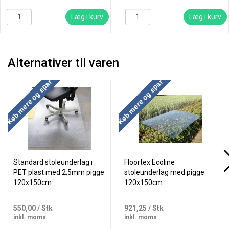
Læg i kurv
Læg i kurv
Alternativer til varen
Køb mere og spar
Køb mere og spar
Standard stoleunderlag i
Floortex Ecoline
PET plast med 2,5mm pigge
stoleunderlag med pigge
120x150cm
120x150cm
550,00
/ Stk
921,25
/ Stk
inkl. moms
inkl. moms