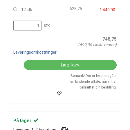
628,75
12 stk
1.440,00
stk
748,75
(
599,00
ekskl. moms)
Leveringsomkostninger
Læg i kurv
Bemærk! Der er først indgået
en bindende aftale, når vi har
bekræftet din bestilling.
På lager
Levering: 1-2 hverdage