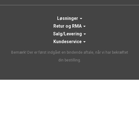
Løsninger
Retur og RMA
Salg/Levering
Kundeservice
Bemærk! Der er først indgået en bindende aftale, når vi har bekræftet
din bestilling.