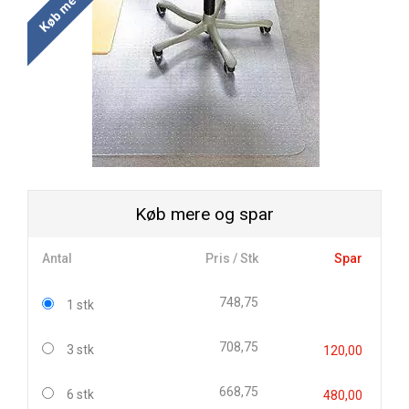
Køb mere og spar
Antal
Pris / Stk
Spar
748,75
1 stk
708,75
3 stk
120,00
668,75
6 stk
480,00