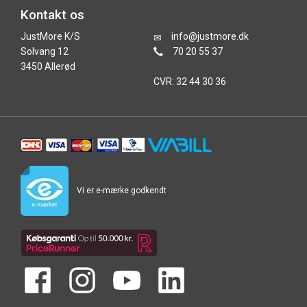
Kontakt os
JustMore K/S
info@justmore.dk
Solvang 12
70 20 55 37
3450 Allerød
CVR: 32 44 30 36
Vi er e-mærke godkendt