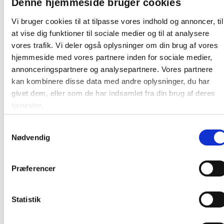
væsentligt mindre plast i vores produktion af
Denne hjemmeside bruger cookies
stoleunderlag. Vores nye Premium stoleunderlag
Vi bruger cookies til at tilpasse vores indhold og annoncer, til
har en tykkelse på bare 2,1 mm. hvilket ikke bare
at vise dig funktioner til sociale medier og til at analysere
reducerer vores plastforbrug med ca. 40% med
også fjerner behovet for 1,8 mm. og altså
vores trafik. Vi deler også oplysninger om din brug af vores
reducere vores plastforbrug med ca. 30%.
hjemmeside med vores partnere inden for sociale medier,
Produktionen er flyttet fra USA til EU hvilket
annonceringspartnere og analysepartnere. Vores partnere
reducerer miljøbelastninger relateret fragt.
kan kombinere disse data med andre oplysninger, du har
Alle stoleunderlag uden pigge har antiglid
givet dem, eller som de har indsamlet fra din brug af deres
behandlet bagside som giver større sikkerhed og
tjenester.
et mere stabilt stoleunderlag.
Samtykkevalg
Nødvendig
På lager:
39 stk
Farve:
Klar
Præferencer
Oprindelsesland:
Tjekkiet
Producent:
Matting
Statistik
Produktdatablad