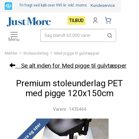
Fri fragt ved køb over 995 kr.
inkl. moms
Kundeservice
TILBUD
Toggle
navigation
Menu
>
>
Møbler
Stoleunderlag
Med pigge til gulvtæpper
Se alt inden for Med pigge til gulvtæpper
Premium stoleunderlag PET
med pigge 120x150cm
Varenr.: 1435464
Køb mere og spar