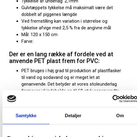
Tykkelse af underlag: 2,1mm
Gulvtæppets tykkelse må maksimalt være det
dobbelt af piggenes længde
Ved fremstilling kan variation i størrelse og
tykkelse afvige med 2,5 % fra de angivne mål
Mål: 120 x 150 cm
Farve:
Der er en lang række af fordele ved at
anvende PET plast frem for PVC:
PET bruges i høj grad til produktion af plastflasker
til vand og sodavand og er meget let at
genanvende. Det betyder at vores stoleunderlag
fremover vil indeholde op til 60 styk genanvendte
plastflasker. Det er 60 styk plastflasker som ikke
ligger og flyder i naturen.
PET er et væsentligt stærkere materiale end PVC.
Samtykke
Detaljer
Om
Det betyder at vi ikke længere er nødt til at
producere stoleunderlag i 3,6 mm. tykkelser for at
opnå Premium kvalitet. Derved anvender vi