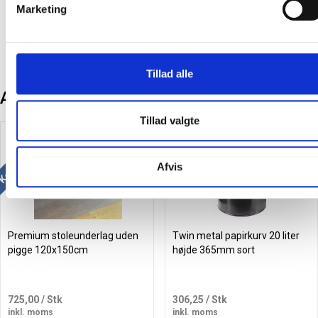
Marketing
Tillad alle
Andre kunder købte også
Tillad valgte
Køb mere og spar
Køb mere og spar
Afvis
Premium stoleunderlag uden
Twin metal papirkurv 20 liter
pigge 120x150cm
højde 365mm sort
725,00
/ Stk
306,25
/ Stk
inkl. moms
inkl. moms