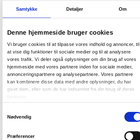
Affaldsspand plast/stål 3-rums 3x8 liter
Samtykke
Detaljer
Om
med udtræksfunktion, til køkkenskab grå
Denne hjemmeside bruger cookies
1.373,75 / stk
Vi bruger cookies til at tilpasse vores indhold og annoncer, til
Læg i kurv
stk
at vise dig funktioner til sociale medier og til at analysere
vores trafik. Vi deler også oplysninger om din brug af vores
hjemmeside med vores partnere inden for sociale medier,
annonceringspartnere og analysepartnere. Vores partnere
kan kombinere disse data med andre oplysninger, du har
givet dem, eller som de har indsamlet fra din brug af deres
tjenester.
Andre kunder købte også
Samtykkevalg
Nødvendig
Køb mere og spar
Præferencer