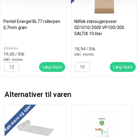
Pentel Energel BL77 rollerpen
Nilfisk støvsugerposer
0,7mm grøn
GD1010/2000 VP100/300
SALTIX 10 liter
23,06 kr.
18,94
/ Stk
19,60
/ Stk
inkl. moms
inkl. moms
Læg i kurv
Læg i kurv
Alternativer til varen
Køb mere og spar