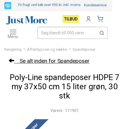
Fri fragt ved køb over 995 kr.
inkl. moms
Kundeservice
TILBUD
Toggle
navigation
Menu
>
>
Rengøring
Affaldsposer og sække
Spandeposer
Se alt inden for Spandeposer
Poly-Line spandeposer HDPE 7
my 37x50 cm 15 liter grøn, 30
stk
Varenr.: 111901