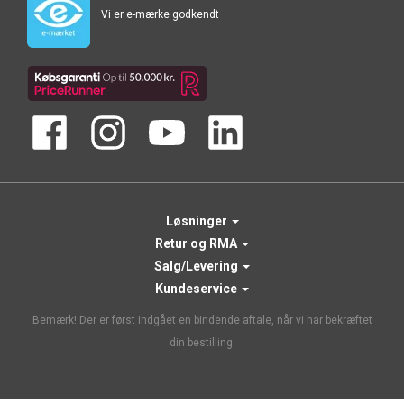
Vi er e-mærke godkendt
Løsninger
Retur og RMA
Salg/Levering
Kundeservice
Bemærk! Der er først indgået en bindende aftale, når vi har bekræftet
din bestilling.