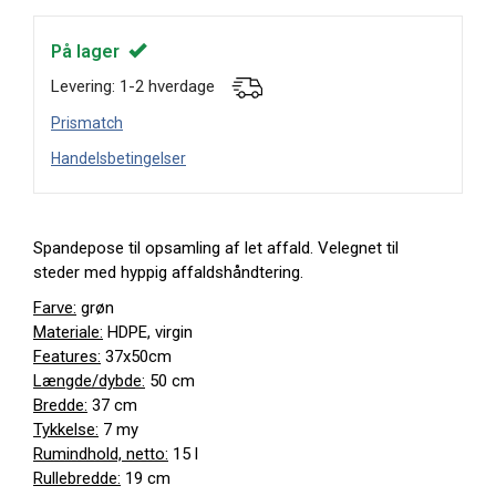
På lager
Levering: 1-2 hverdage
Prismatch
Handelsbetingelser
Spandepose til opsamling af let affald. Velegnet til
steder med hyppig affaldshåndtering.
Farve:
grøn
Materiale:
HDPE, virgin
Features:
37x50cm
Længde/dybde:
50 cm
Bredde:
37 cm
Tykkelse:
7 my
Rumindhold, netto:
15 l
Rullebredde:
19 cm