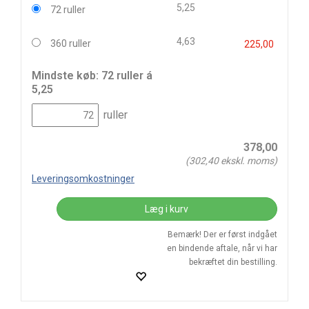
5,25
72 ruller
4,63
360 ruller
225,00
Mindste køb: 72 ruller á
5,25
ruller
378,00
(
302,40
ekskl. moms)
Leveringsomkostninger
Læg i kurv
Bemærk! Der er først indgået
en bindende aftale, når vi har
bekræftet din bestilling.