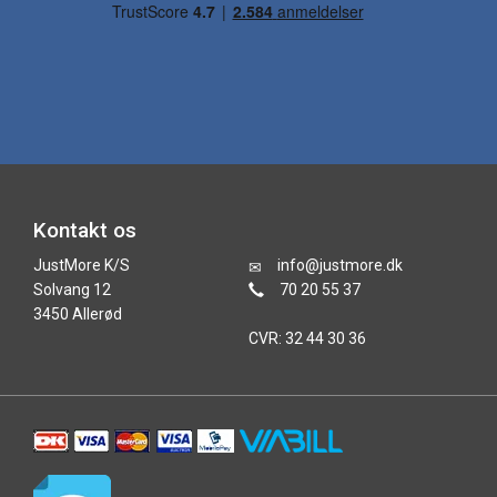
Kontakt os
JustMore K/S
info@justmore.dk
Solvang 12
70 20 55 37
3450 Allerød
CVR: 32 44 30 36