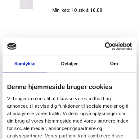
Min. køb:
10 stk á 16,00
Se også vores udvalg af
bordkalendere
,
vægkalendere
og
ugekalendere
Samtykke
Detaljer
Om
Denne hjemmeside bruger cookies
1
Vi bruger cookies til at tilpasse vores indhold og
annoncer, til at vise dig funktioner til sociale medier og til
at analysere vores trafik. Vi deler også oplysninger om
din brug af vores hjemmeside med vores partnere inden
for sociale medier, annonceringspartnere og
analysepartnere. Vores partnere kan kombinere disse