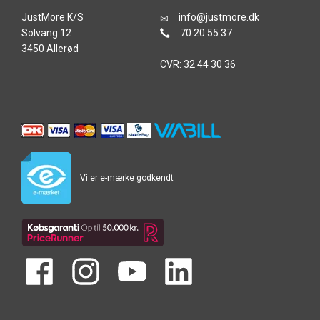
JustMore K/S
info@justmore.dk
Solvang 12
70 20 55 37
3450 Allerød
CVR: 32 44 30 36
Vi er e-mærke godkendt