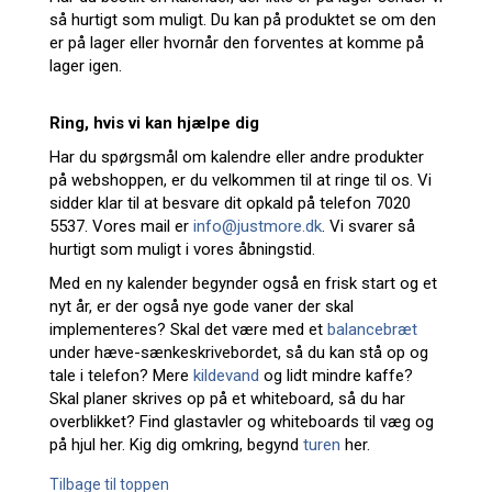
så hurtigt som muligt. Du kan på produktet se om den
er på lager eller hvornår den forventes at komme på
lager igen.
Ring, hvis vi kan hjælpe dig
Har du spørgsmål om kalendre eller andre produkter
på webshoppen, er du velkommen til at ringe til os. Vi
sidder klar til at besvare dit opkald på telefon 7020
5537. Vores mail er
info@justmore.dk
. Vi svarer så
hurtigt som muligt i vores åbningstid.
Med en ny kalender begynder også en frisk start og et
nyt år, er der også nye gode vaner der skal
implementeres? Skal det være med et
balancebræt
under hæve-sænkeskrivebordet, så du kan stå op og
tale i telefon? Mere
kildevand
og lidt mindre kaffe?
Skal planer skrives op på et whiteboard, så du har
overblikket? Find glastavler og whiteboards til væg og
på hjul her. Kig dig omkring, begynd
turen
her.
Tilbage til toppen