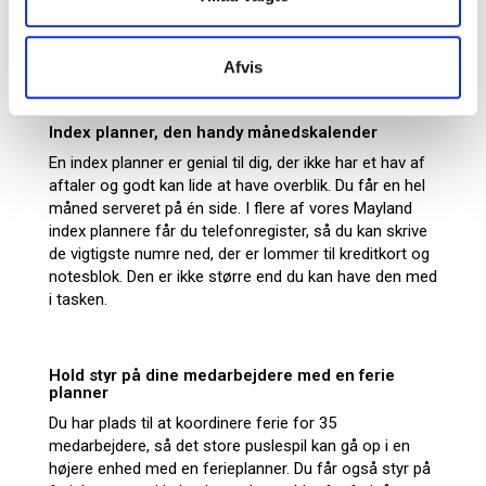
Refiller samt tilbehør. Du finder dem i mange flotte
farver som blå, sort, brun eller med illustrationer, i
enten vinyl, skind eller kunstskind.
Afvis
Index planner, den handy månedskalender
En index planner er genial til dig, der ikke har et hav af
aftaler og godt kan lide at have overblik. Du får en hel
måned serveret på én side. I flere af vores Mayland
index plannere får du telefonregister, så du kan skrive
de vigtigste numre ned, der er lommer til kreditkort og
notesblok. Den er ikke større end du kan have den med
i tasken.
Hold styr på dine medarbejdere med en ferie
planner
Du har plads til at koordinere ferie for 35
medarbejdere, så det store puslespil kan gå op i en
højere enhed med en ferieplanner. Du får også styr på