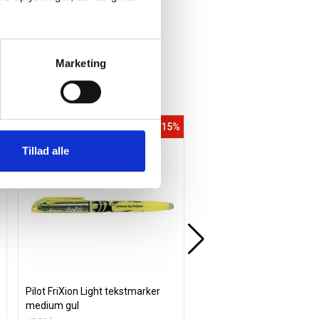
14,29 / stk
stk
Læg i kurv
Marketing
%
Spar 15%
Tillad alle
Pilot FriXion Light tekstmarker
Pilot B2P Bottle2Pen Gelp
medium gul
rød