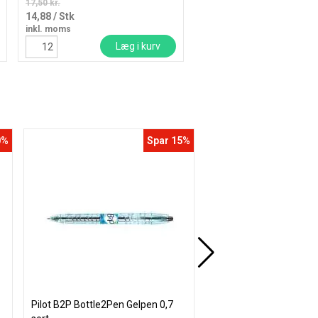
17,50 kr.
18,31 kr.
14,88
/ Stk
15,57
/ Stk
inkl. moms
inkl. moms
Læg i kurv
Læg i
0%
Spar 15%
Pilot B2P Bottle2Pen Gelpen 0,7
Office tekstmarker gul