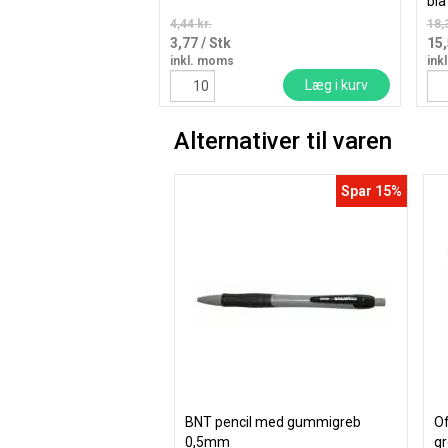
blå
4,44 kr.
18,
3,77
/ Stk
15
inkl. moms
ink
Læg i kurv
Alternativer til varen
Spar 15%
BNT pencil med gummigreb
Of
0,5mm
g