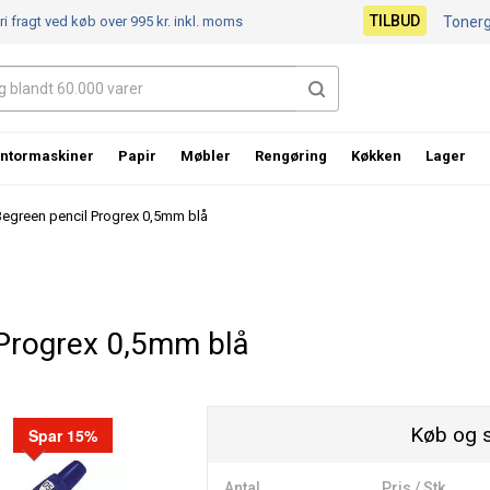
TILBUD
ri fragt ved køb over 995 kr.
inkl. moms
Toner
ntormaskiner
Papir
Møbler
Rengøring
Køkken
Lager
 Begreen pencil Progrex 0,5mm blå
 Progrex 0,5mm blå
Køb og 
Spar 15%
Antal
Pris / Stk