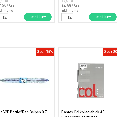
,13 kr.
17,50 kr.
7,96
/ Stk
14,88
/ Stk
kl. moms
inkl. moms
Læg i kurv
Læg i kurv
Spar 15%
Spar 2
ot B2P Bottle2Pen Gelpen 0,7
Bantex Col kollegieblok A5