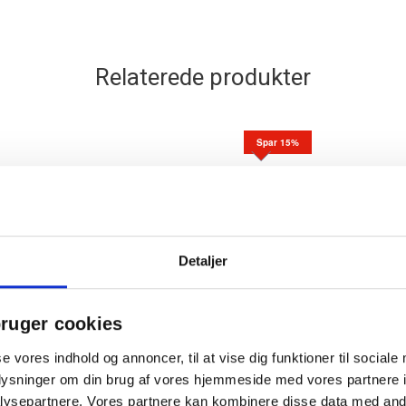
Relaterede produkter
Spar 15%
Detaljer
ruger cookies
a
BNT pencil med gummigreb
0,5mm
se vores indhold og annoncer, til at vise dig funktioner til sociale
oplysninger om din brug af vores hjemmeside med vores partnere i
ysepartnere. Vores partnere kan kombinere disse data med andr