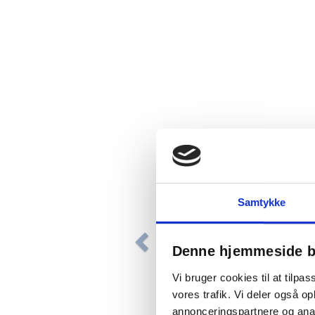
Samtykke
Denne hjemmeside b
Pentel miner 0,5mm HB, etui 
12 stk
Vi bruger cookies til at tilpas
vores trafik. Vi deler også 
annonceringspartnere og anal