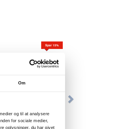
Spar 15%
Om
Pilot Begreen pencil Progrex
0,5mm sort
 medier og til at analysere
nden for sociale medier,
e oplysninger, du har givet