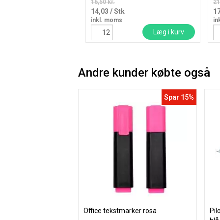
16,50 kr.
21
14,03
/ Stk
1
inkl. moms
in
Læg i kurv
Andre kunder købte også
Spar 15%
Office tekstmarker rosa
Pil