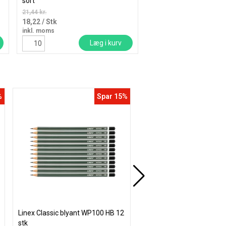
sort
21,44 kr.
4,44 kr.
18,22
/ Stk
3,77
/ Stk
inkl. moms
inkl. moms
Læg i kurv
Læ
%
Spar 15%
Linex Classic blyant WP100 HB 12
Linex Earth 2B blyanter a
stk
genanvendte aviser