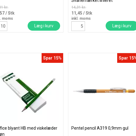
Svanemærket linieret
31 kr.
14,31 kr.
,57
/ Stk
11,45
/ Stk
l. moms
inkl. moms
Læg i kurv
Læg i kurv
Spar 15%
Spar 15
fice blyant HB med viskelæder
Pentel pencil A319 0,9mm gul
røn