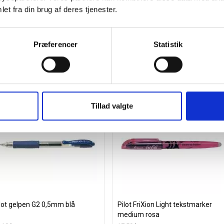
2,82 / stk
et fra din brug af deres tjenester.
stk
Læg i kurv
Præferencer
Statistik
Spar 15%
Spar 15
Tillad valgte
lot gelpen G2 0,5mm blå
Pilot FriXion Light tekstmarker
medium rosa