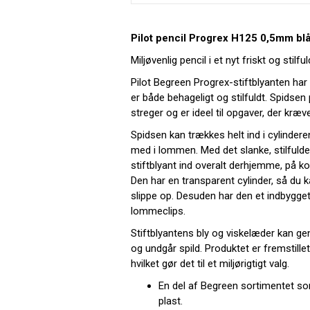
Pilot pencil Progrex H125 0,5mm bl
Miljøvenlig pencil i et nyt friskt og stilfu
Pilot Begreen Progrex-stiftblyanten har 
er både behageligt og stilfuldt. Spidse
streger og er ideel til opgaver, der kræv
Spidsen kan trækkes helt ind i cylinder
med i lommen. Med det slanke, stilfuld
stiftblyant ind overalt derhjemme, på ko
Den har en transparent cylinder, så du k
slippe op. Desuden har den et indbygget
lommeclips.
Stiftblyantens bly og viskelæder kan g
og undgår spild. Produktet er fremstille
hvilket gør det til et miljørigtigt valg.
En del af Begreen sortimentet so
plast.