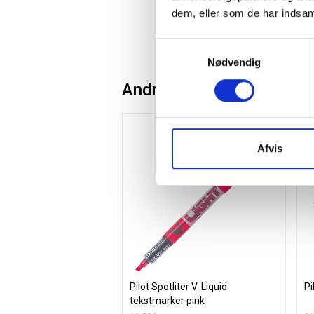
Fra 5,44 / etui
dem, eller som de har indsaml
etuier
Læg i kurv
Samtykkevalg
Nødvendig
Andre kunder købte også
Spar 15%
Afvis
Pilot Spotliter V-Liquid
Pi
tekstmarker pink