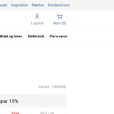
guide
Inspiration
Mærker
Kundeservice
Log ind
Kurv (0)
Blæk og toner
Elektronik
Flere varer
Varenr.: 1404550
spar 15%
Spar
Pris i alt