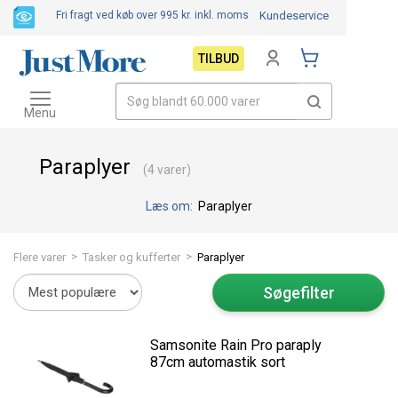
Fri fragt ved køb over 995 kr.
inkl. moms
Kundeservice
TILBUD
Toggle
navigation
Menu
Paraplyer
(4 varer)
Læs om:
Paraplyer
>
>
Flere varer
Tasker og kufferter
Paraplyer
Søgefilter
Samsonite Rain Pro paraply
87cm automastik sort