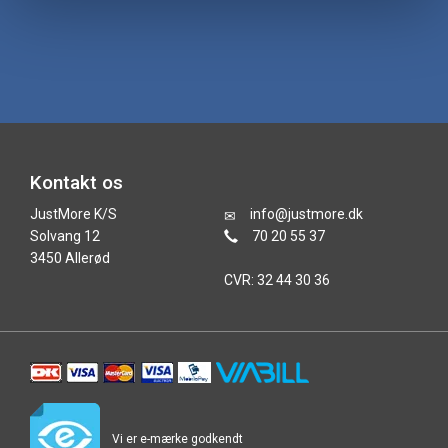
Kontakt os
JustMore K/S
info@justmore.dk
Solvang 12
70 20 55 37
3450 Allerød
CVR: 32 44 30 36
Vi er e-mærke godkendt