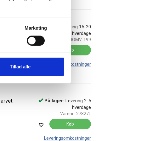
tof
På lager:
Levering 15-20
Marketing
hverdage
Varenr.:
27830OMV-199
Køb
Leveringsomkostninger
Tillad alle
arvet
På lager:
Levering 2-5
hverdage
Varenr.:
27827L
Køb
Leveringsomkostninger