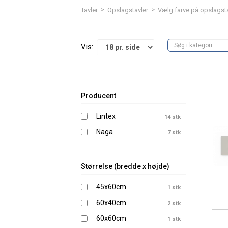
>
>
Tavler
Opslagstavler
Vælg farve på opslagsta
Vis:
Producent
Lintex
14 stk
Naga
7 stk
Størrelse (bredde x højde)
45x60cm
1 stk
60x40cm
2 stk
60x60cm
1 stk