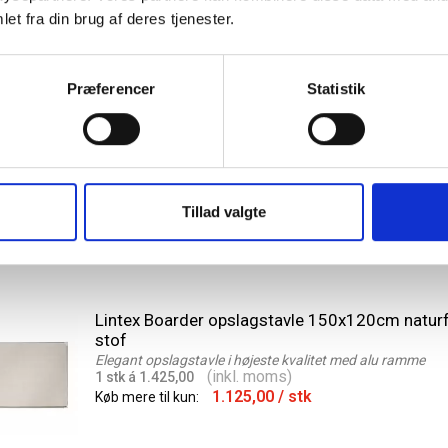
et fra din brug af deres tjenester.
Lintex Textile opslagstavle 300x120cm Linen s
Præferencer
Statistik
naturfarvet
Klassisk opslagstavle uden ramme
(inkl. moms)
1 stk á 3.602,50
3.302,50
/ stk
Køb mere til kun:
Tillad valgte
Lintex Boarder opslagstavle 150x120cm naturf
stof
Elegant opslagstavle i højeste kvalitet med alu ramme
(inkl. moms)
1 stk á 1.425,00
1.125,00
/ stk
Køb mere til kun: