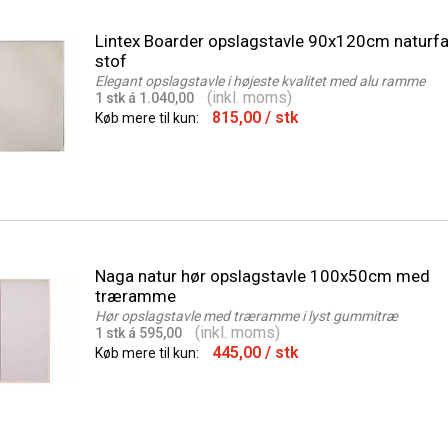
Lintex Boarder opslagstavle 90x120cm naturfa
stof
Elegant opslagstavle i højeste kvalitet med alu ramme
(inkl. moms)
1 stk á 1.040,00
815,00
/ stk
Køb mere til kun:
Naga natur hør opslagstavle 100x50cm med
træramme
Hør opslagstavle med træramme i lyst gummitræ
(inkl. moms)
1 stk á 595,00
445,00
/ stk
Køb mere til kun: