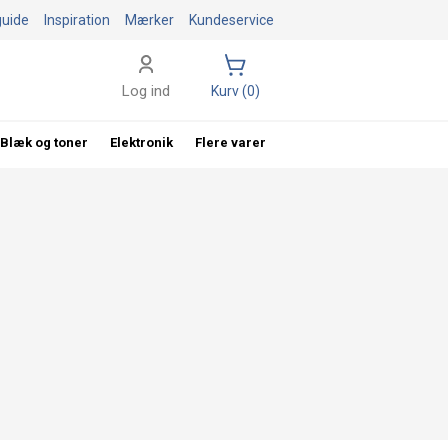
guide
Inspiration
Mærker
Kundeservice
Log ind
Kurv (0)
Blæk og toner
Elektronik
Flere varer