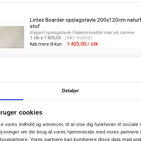
Lintex Boarder opslagstavle 200x120cm naturf
stof
Elegant opslagstavle i højeste kvalitet med alu ramme
(inkl. moms)
1 stk á 1.800,00
1.425,00
/ stk
Køb mere til kun:
Detaljer
Lintex Boarder opslagstavle 100x120cm naturf
stof
Elegant opslagstavle i højeste kvalitet med alu ramme
(inkl. moms)
ruger cookies
1 stk á 1.145,00
905,00
/ stk
Køb mere til kun:
se vores indhold og annoncer, til at vise dig funktioner til sociale
oplysninger om din brug af vores hjemmeside med vores partnere i
ysepartnere. Vores partnere kan kombinere disse data med andr