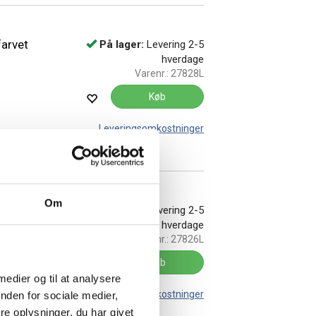
arvet
På lager:
Levering 2-5
hverdage
Varenr.:
27828L
Køb
Leveringsomkostninger
Om
arvet
På lager:
Levering 2-5
hverdage
Varenr.:
27826L
Køb
 medier og til at analysere
Leveringsomkostninger
nden for sociale medier,
e oplysninger, du har givet