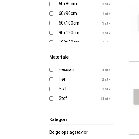
60x80cm
1 stk
60x90cm
1 stk
60x100cm
1 stk
90x120cm
1 stk
100x50cm
1 stk
100x120cm
2 stk
Materiale
120x120cm
1 stk
Hessian
4 stk
150x120cm
2 stk
Hør
2 stk
180x120cm
1 stk
Stål
1 stk
200x120cm
2 stk
Stof
14 stk
250x120cm
2 stk
300x120cm
2 stk
Kategori
Beige opslagstavler