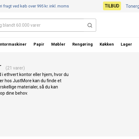
TILBUD
ri fragt ved køb over 995 kr.
inkl. moms
Toner
ntormaskiner
Papir
Møbler
Rengøring
Køkken
Lager
r
(21 varer)
i ethvert kontor eller hjem, hvor du
 Her hos JustMore kan du finde et
rskellige materialer, så du kan
top dine behov.