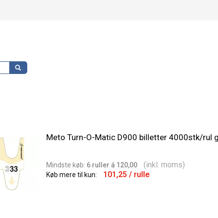
Meto Turn-O-Matic D900 billetter 4000stk/rul g
(inkl. moms)
Min
dste
køb:
6 ruller á 120,00
101,25
/ rulle
Køb mere til kun: