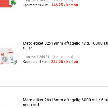
(inkl. moms)
1 karton á 165,00
146,25
/ karton
Køb mere til kun:
Meto etiket 32x19mm aftagelig hvid, 10000 st
ruller
(inkl. moms)
1 karton á 244,31
225,56
/ karton
Køb mere til kun:
Meto etiket 26x16mm aftagelig 6000 stk / 6 rul
neon rød