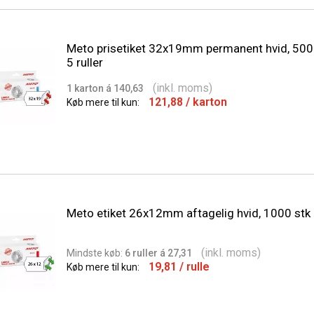
Meto prisetiket 32x19mm permanent hvid, 5000
5 ruller
(inkl. moms)
1 karton á 140,63
121,88
/ karton
Køb mere til kun:
Meto etiket 26x12mm aftagelig hvid, 1000 stk
(inkl. moms)
Min
dste
køb:
6 ruller á 27,31
19,81
/ rulle
Køb mere til kun: