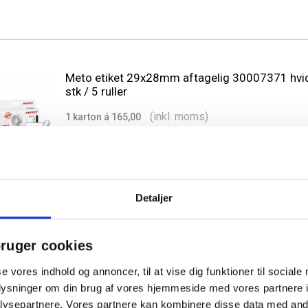
Meto etiket 29x28mm aftagelig 30007371 hvi
stk / 5 ruller
(inkl. moms)
1 karton á 165,00
146,25
/ karton
Køb mere til kun:
Detaljer
Meto etiket 26x12mm neon orange permanent
ruger cookies
stk / 6 ruller
se vores indhold og annoncer, til at vise dig funktioner til sociale
(inkl. moms)
1 karton á 116,06
oplysninger om din brug af vores hjemmeside med vores partnere i
97,31
/ karton
Køb mere til kun:
ysepartnere. Vores partnere kan kombinere disse data med andr