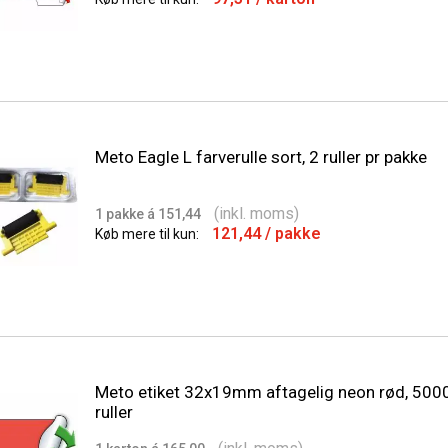
Meto Eagle L farverulle sort, 2 ruller pr pakke
(inkl. moms)
1 pakke á 151,44
121,44
/ pakke
Køb mere til kun:
Meto etiket 32x19mm aftagelig neon rød, 5000
ruller