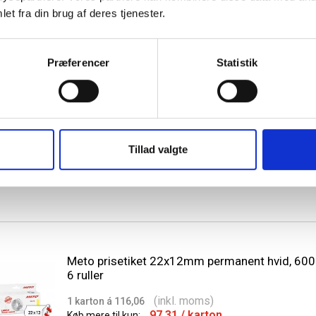
et fra din brug af deres tjenester.
Præferencer
Statistik
Meto Eagle farverulle S/M sort, pakke med 5 rul
(inkl. moms)
1 pakke á 261,25
Tillad valgte
Fast lav pris
Meto prisetiket 22x12mm permanent hvid, 6000
6 ruller
(inkl. moms)
1 karton á 116,06
97,31
/ karton
Køb mere til kun: