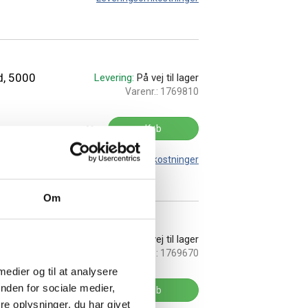
d, 5000
Levering:
På vej til lager
Varenr.:
1769810
Køb
Leveringsomkostninger
Om
 6000
Levering:
På vej til lager
Varenr.:
1769670
 medier og til at analysere
nden for sociale medier,
Køb
e oplysninger, du har givet