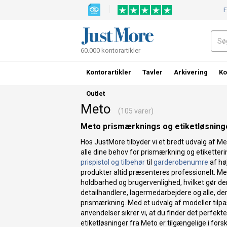
F
60.000 kontorartikler
Kontorartikler
Tavler
Arkivering
Ko
Outlet
Meto
(105 varer)
Meto prismærknings og etiketløsninger
Hos JustMore tilbyder vi et bredt udvalg af Met
alle dine behov for prismærkning og etiketteri
prispistol og tilbehør
til
garderobenumre
af høj
produkter altid præsenteres professionelt. Met
holdbarhed og brugervenlighed, hvilket gør dem
detailhandlere, lagermedarbejdere og alle, der
prismærkning. Med et udvalg af modeller tilpa
anvendelser sikrer vi, at du finder det perfekt
etiketløsninger fra Meto er tilgængelige i forsk