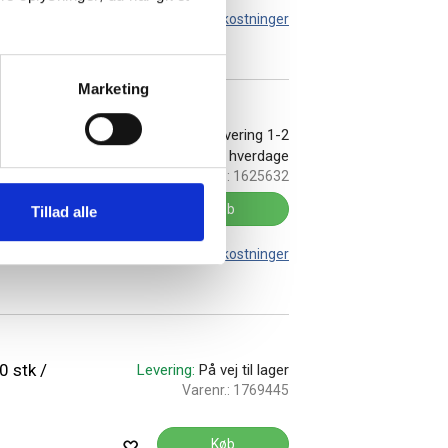
Leveringsomkostninger
Marketing
ler
På lager:
Levering 1-2
hverdage
Varenr.:
1625632
Køb
Tillad alle
Leveringsomkostninger
 stk /
Levering:
På vej til lager
Varenr.:
1769445
Køb