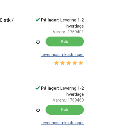
 stk /
På lager:
Levering 1-2
hverdage
Varenr.:
1769401
Køb
Leveringsomkostninger
Vurdering:
5.0 ud af 5 stjerner
På lager:
Levering 1-2
hverdage
Varenr.:
1769460
Køb
Leveringsomkostninger