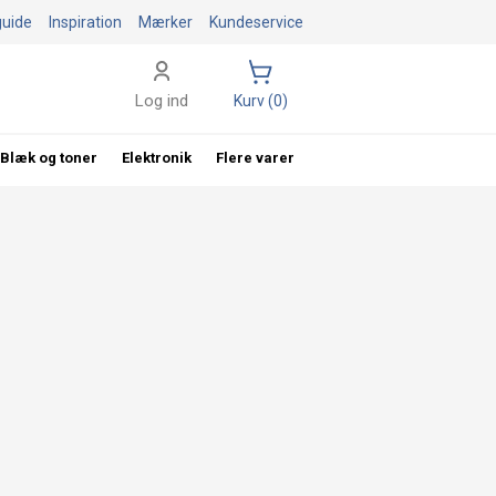
guide
Inspiration
Mærker
Kundeservice
Log ind
Kurv (0)
Blæk og toner
Elektronik
Flere varer