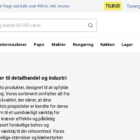
TILBUD
ri fragt ved køb over 995 kr.
inkl. moms
Toner
ntormaskiner
Papir
Møbler
Rengøring
Køkken
Lager
 til detailhandel og industri
o produkter, designet til at opfylde
ng. Vores sortiment omfatter alt fra
 kvalitet, der sikrer, at dine
o's prispistoler er kendte for deres
 til et uundværligt værktøj for
 kræver effektiv og pålidelig
sset forskellige behov og
e værktøj til din virksomhed. Vores
ellige størrelser og klæbestyrker.