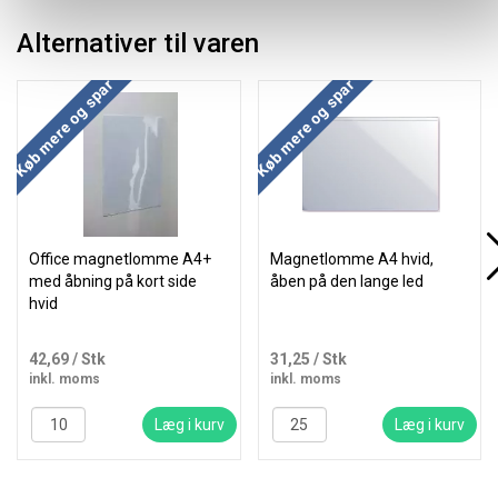
Alternativer til varen
Køb mere og spar
Køb mere og spar
Office magnetlomme A4+
Magnetlomme A4 hvid,
med åbning på kort side
åben på den lange led
hvid
42,69
/ Stk
31,25
/ Stk
inkl. moms
inkl. moms
Læg i kurv
Læg i kurv