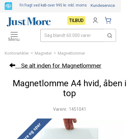
Fri fragt ved køb over 995 kr.
inkl. moms
Kundeservice
TILBUD
Toggle
navigation
Menu
>
>
Kontorartikler
Magneter
Magnetlommer
Se alt inden for Magnetlommer
Magnetlomme A4 hvid, åben i
top
Varenr.: 1451041
Køb mere og spar