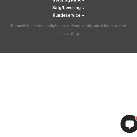
Retur og RMA
Salg/Levering
Kundeservice
Bemærk! Der er først indgået en bindende aftale, når vi har bekræftet
din bestilling.