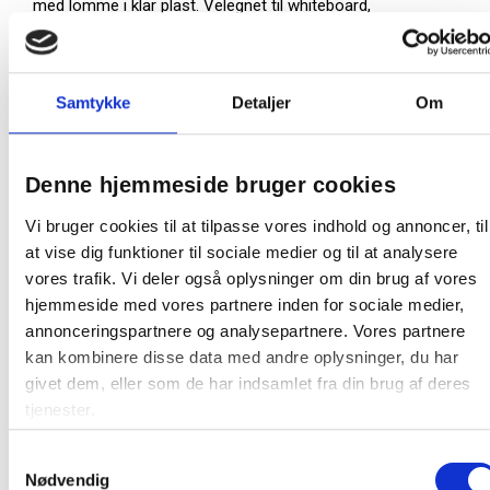
med lomme i klar plast. Velegnet til whiteboard,
køleskab, hyldeforkanter og andre metalliske flader.
Åben på den korte led
Hvid baggrund - gennemsigtig front
Samtykke
Detaljer
Om
Størrelse: A4 22x30 cm (indvendigt mål)
Kan ikke benyttes til glastavler
Denne hjemmeside bruger cookies
Vi bruger cookies til at tilpasse vores indhold og annoncer, til
På lager:
410 stk
at vise dig funktioner til sociale medier og til at analysere
vores trafik. Vi deler også oplysninger om din brug af vores
1 pakke:
10 stk
hjemmeside med vores partnere inden for sociale medier,
Farve:
Hvid
annonceringspartnere og analysepartnere. Vores partnere
kan kombinere disse data med andre oplysninger, du har
Oprindelsesland:
Danmark
givet dem, eller som de har indsamlet fra din brug af deres
Producent:
Office
tjenester.
Samtykkevalg
Nødvendig