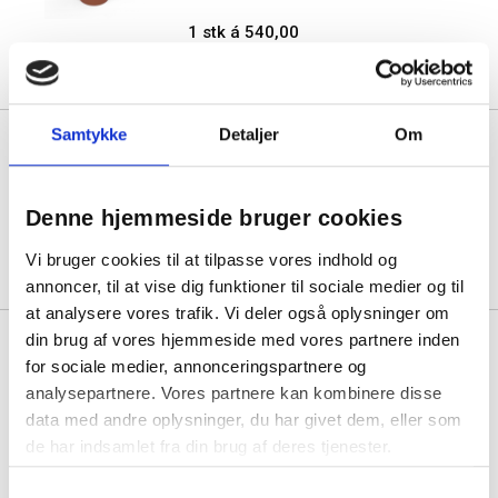
1 stk á 540,00
465,00
Køb mere til kun:
Samtykke
Detaljer
Om
Lintex Bowl Fog tilbehørssæt
15x15cm grå
Denne hjemmeside bruger cookies
1 stk á 540,00
465,00
Køb mere til kun:
Vi bruger cookies til at tilpasse vores indhold og
annoncer, til at vise dig funktioner til sociale medier og til
at analysere vores trafik. Vi deler også oplysninger om
din brug af vores hjemmeside med vores partnere inden
Lintex Bowl Night tilbehørssæt
15x15cm, sort
for sociale medier, annonceringspartnere og
analysepartnere. Vores partnere kan kombinere disse
data med andre oplysninger, du har givet dem, eller som
1 stk á 540,00
de har indsamlet fra din brug af deres tjenester.
465,00
Køb mere til kun:
Samtykkevalg