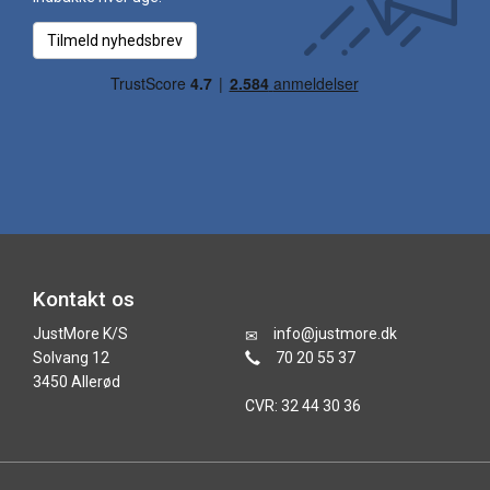
Tilmeld nyhedsbrev
Kontakt os
JustMore K/S
info@justmore.dk
Solvang 12
70 20 55 37
3450 Allerød
CVR: 32 44 30 36