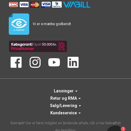
Vi er e-mærke godkendt
Løsninger
Retur og RMA
Salg/Levering
Kundeservice
Bemærk! Der er først indgået en bindende aftale, når vi har bekræftet
1
din bestilling.