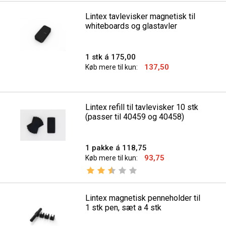
Lintex tavlevisker magnetisk til
whiteboards og glastavler
1 stk á 175,00
137,50
Køb mere til kun:
Lintex refill til tavlevisker 10 stk
(passer til 40459 og 40458)
1 pakke á 118,75
93,75
Køb mere til kun:
Vurdering:
2.5 ud af 5 stjerner
Lintex magnetisk penneholder til
1 stk pen, sæt a 4 stk