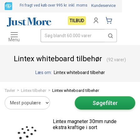
Fri fragt ved køb over 995 kr.
inkl. moms
Kundeservice
TILBUD
Toggle
navigation
Menu
Lintex whiteboard tilbehør
(92 varer)
Læs om:
Lintex whiteboard tilbehør
>
>
Tavler
Lintex tilbehør
Lintex whiteboard tilbehør
Søgefilter
Lintex magneter 30mm runde
ekstra kraftige i sort