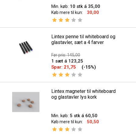
Min. køb:
10 stk á 35,00
30,00
Køb mere til kun:
Vurdering:
3.0 ud af 5 stjerner
Lintex penne til whiteboard og
glastavler, sæt a 4 farver
Før pris: 145,00
1 sæt á 123,25
Spar:
21,75
(-15%)
Vurdering:
3.0 ud af 5 stjerner
Lintex magneter til whiteboard
og glastavler lys kork
Min. køb:
5 stk á 60,50
50,50
Køb mere til kun:
Vurdering:
3.0 ud af 5 stjerner