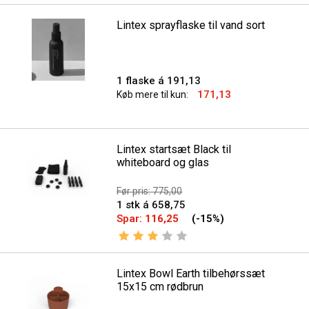
Lintex sprayflaske til vand sort
1 flaske á 191,13
171,13
Køb mere til kun:
Lintex startsæt Black til
whiteboard og glas
Før pris: 775,00
1 stk á 658,75
Spar:
116,25
(-15%)
Vurdering:
3.0 ud af 5 stjerner
Lintex Bowl Earth tilbehørssæt
15x15 cm rødbrun