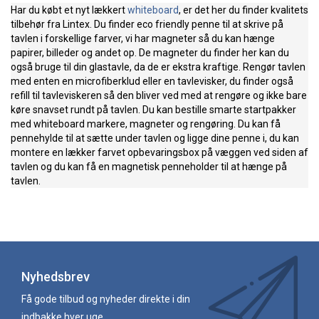
Har du købt et nyt lækkert
whiteboard
, er det her du finder kvalitets
tilbehør fra Lintex. Du finder eco friendly penne til at skrive på
tavlen i forskellige farver, vi har magneter så du kan hænge
papirer, billeder og andet op. De magneter du finder her kan du
også bruge til din glastavle, da de er ekstra kraftige. Rengør tavlen
med enten en microfiberklud eller en tavlevisker, du finder også
refill til tavleviskeren så den bliver ved med at rengøre og ikke bare
køre snavset rundt på tavlen. Du kan bestille smarte startpakker
med whiteboard markere, magneter og rengøring. Du kan få
pennehylde til at sætte under tavlen og ligge dine penne i, du kan
montere en lækker farvet opbevaringsbox på væggen ved siden af
tavlen og du kan få en magnetisk penneholder til at hænge på
tavlen.
Nyhedsbrev
Få gode tilbud og nyheder direkte i din
indbakke hver uge.