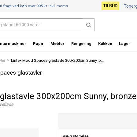
TILBUD
ri fragt ved køb over 995 kr.
inkl. moms
Toner
ntormaskiner
Papir
Møbler
Rengøring
Køkken
Lager
>
ler
Lintex Mood Spaces glastavle 300x200cm Sunny, b...
paces glastavler
glastavle 300x200cm Sunny, bronze
veflade
Vælg størrelse