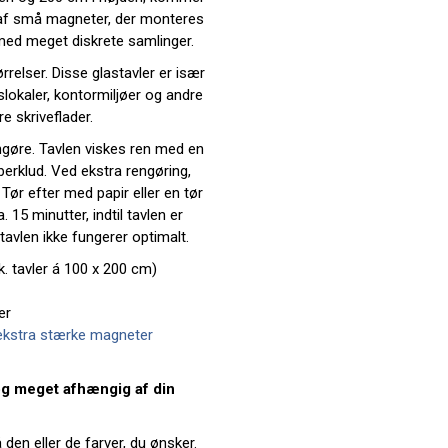
 af små magneter, der monteres
 med meget diskrete samlinger.
rrelser. Disse glastavler er især
lokaler, kontormiljøer og andre
e skriveflader.
gøre. Tavlen viskes ren med en
erklud. Ved ekstra rengøring,
Tør efter med papir eller en tør
. 15 minutter, indtil tavlen er
tavlen ikke fungerer optimalt.
. tavler á 100 x 200 cm)
er
ekstra stærke magneter
g meget afhængig af din
den eller de farver, du ønsker.