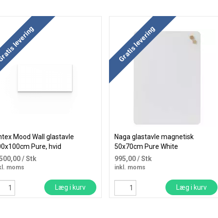
b mere og spar
ratis levering
Gratis levering
ntex Mood Wall glastavle
Naga glastavle magnetisk
0x100cm Pure, hvid
50x70cm Pure White
.500,00
/ Stk
995,00
/ Stk
kl. moms
inkl. moms
Læg i kurv
Læg i kurv