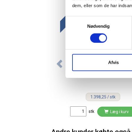
dem, eller som de har indsaml
Spar 1
Gratis fragt
Samtykkevalg
Nødvendig
Afvis
Lintex startpakke til whiteboar
og glastavler lys birk
1.398,25 / stk
stk
Læg i kurv