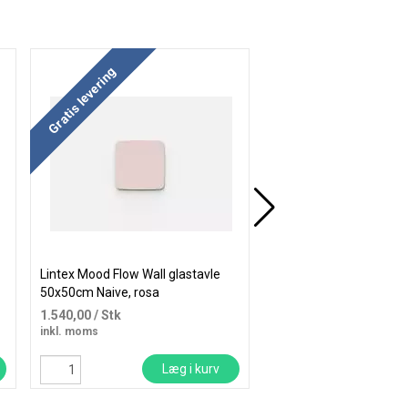
Køb mere og spar
Køb mere og spar
Gratis levering
Lintex Mood Flow Wall glastavle
Lintex Mood Wall glasta
50x50cm Naive, rosa
50x50cm Free, mint gr
1.540,00
/ Stk
925,00
/ Stk
inkl. moms
inkl. moms
Læg i kurv
Læ