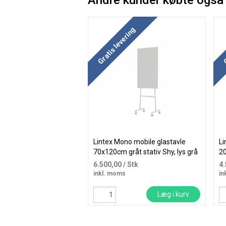
Andre kunder købte også
Køb mere og spar
Kø
Gratis levering
G
Lintex Mono mobile glastavle
Li
70x120cm gråt stativ Shy, lys grå
20
6.500,00
/ Stk
4
inkl. moms
in
Læg i kurv