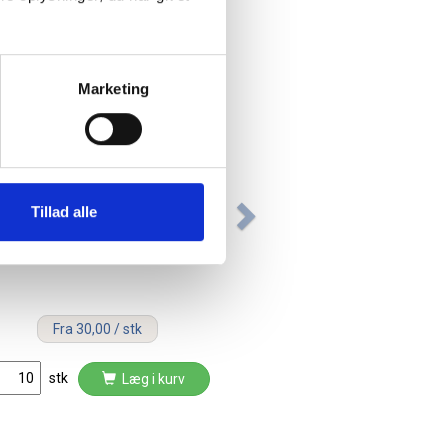
Marketing
Tillad alle
Lintex magneter 30mm runde
ekstra kraftige i sort
Fra 30,00 / stk
stk
Læg i kurv