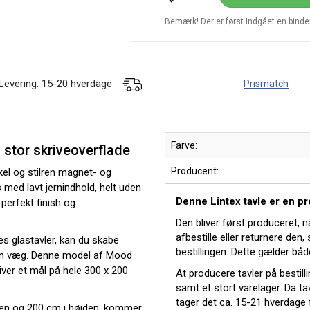
Bemærk! Der er først indgået en bindend
Levering: 15-20 hverdage
Prismatch
Farve:
 stor skriveoverflade
Producent:
kel og stilren magnet- og
 med lavt jernindhold, helt uden
Denne Lintex tavle er en p
 perfekt finish og
Den bliver først produceret, n
afbestille eller returnere den,
 glastavler, kan du skabe
bestillingen. Dette gælder båd
din væg. Denne model af Mood
iver et mål på hele 300 x 200
At producere tavler på bestill
samt et stort varelager. Da tav
tager det ca. 15-21 hverdage 
dden og 200 cm i højden, kommer