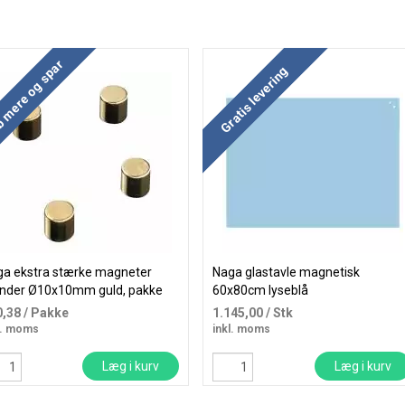
 mere og spar
Køb mere og spar
Gratis levering
a ekstra stærke magneter
Naga glastavle magnetisk
inder Ø10x10mm guld, pakke
60x80cm lyseblå
 4 stk
0,38
/ Pakke
1.145,00
/ Stk
l. moms
inkl. moms
Læg i kurv
Læg i kurv