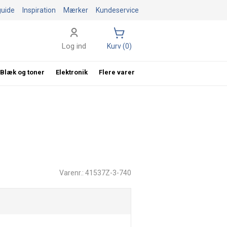
guide
Inspiration
Mærker
Kundeservice
Log ind
Kurv (0)
Blæk og toner
Elektronik
Flere varer
Varenr.: 41537Z-3-740