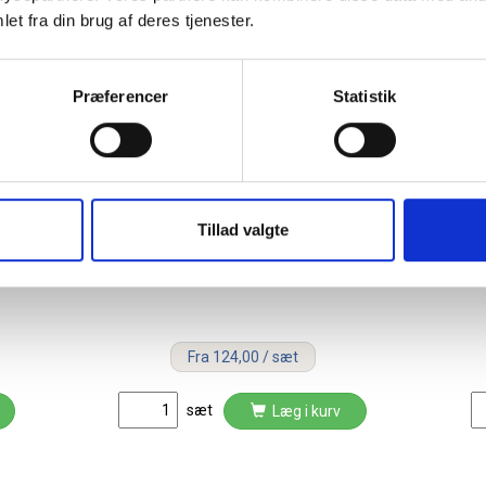
et fra din brug af deres tjenester.
5%
Præferencer
Statistik
Tillad valgte
d
Lintex penne til glas og
whiteboard 1,5-3mm sort, 4 stk
Fra 124,00 / sæt
sæt
Læg i kurv