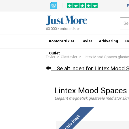
F
60.000 kontorartikler
Kontorartikler
Tavler
Arkivering
Ko
Outlet
>
>
Tavler
Glastavler
Lintex Mood Spaces glastav
Se alt inden for Lintex Mood S
Lintex Mood Spaces 
Elegant magnetisk glastavle med stor skri
Gratis fragt