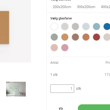
200x200cm
300x200cm
400x
Vælg glasfarve
Antal
Pri
1 stk
17.
stk