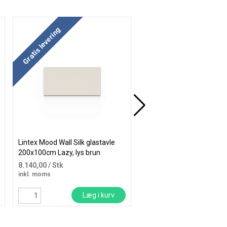
Køb mere og spar
Køb mere og spar
Gratis levering
Gratis levering
Lintex Mood Wall Silk glastavle
Lintex Mood Wall glastavl
200x100cm Lazy, lys brun
100x100cm Pure, hvid
8.140,00
/ Stk
2.375,00
/ Stk
inkl. moms
inkl. moms
Læg i kurv
Læg i