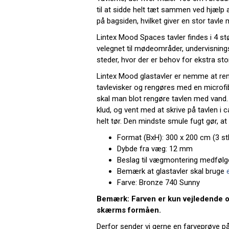
til at sidde helt tæt sammen ved hjælp
på bagsiden, hvilket giver en stor tavle
Lintex Mood Spaces tavler findes i 4 stø
velegnet til mødeområder, undervisnings
steder, hvor der er behov for ekstra stor
Lintex Mood glastavler er nemme at ren
tavlevisker og rengøres med en microfib
skal man blot rengøre tavlen med vand. 
klud, og vent med at skrive på tavlen i ca
helt tør. Den mindste smule fugt gør, at 
Format (BxH): 300 x 200 cm (3 stk
Dybde fra væg: 12 mm
Beslag til vægmontering medfølg
Bemærk at glastavler skal bruge
Farve: Bronze 740 Sunny
Bemærk: Farven er kun vejledende o
skærms formåen.
Derfor sender vi gerne en farveprøve på 