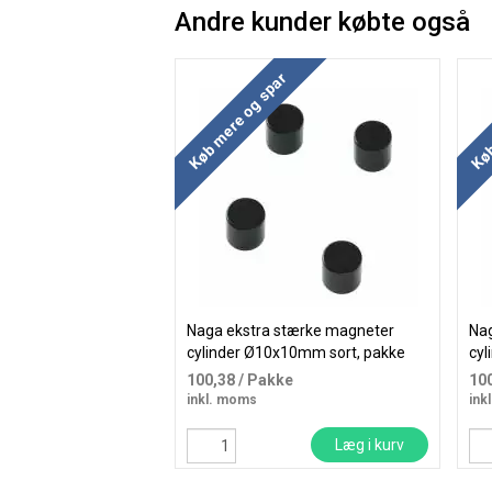
Andre kunder købte også
Køb mere og spar
Køb
Naga ekstra stærke magneter
Nag
cylinder Ø10x10mm sort, pakke
cyl
med 4 stk
med
100,38
/ Pakke
10
inkl. moms
ink
Læg i kurv