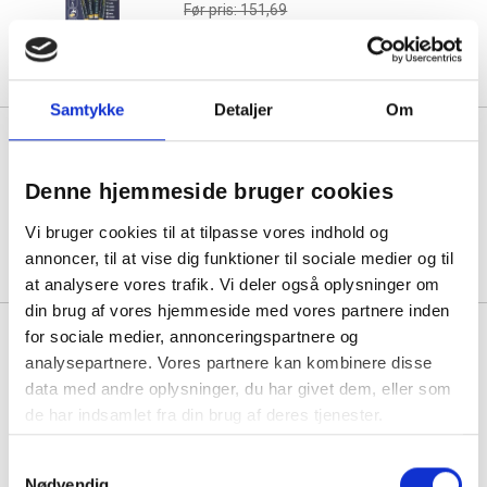
Før pris: 151,69
1 sæt á 128,93
Spar:
22,75
(-15%)
Samtykke
Detaljer
Om
Artline Glassboard marker EPG-
4/4W1, sæt med 4 farver
Denne hjemmeside bruger cookies
1 sæt á 100,81
Vi bruger cookies til at tilpasse vores indhold og
75,81
Køb mere til kun:
annoncer, til at vise dig funktioner til sociale medier og til
at analysere vores trafik. Vi deler også oplysninger om
din brug af vores hjemmeside med vores partnere inden
Artline Glassboard marker EPG-
for sociale medier, annonceringspartnere og
4/4W2, sæt med 4 farver
analysepartnere. Vores partnere kan kombinere disse
data med andre oplysninger, du har givet dem, eller som
de har indsamlet fra din brug af deres tjenester.
1 sæt á 90,25
75,25
Køb mere til kun:
Samtykkevalg
Nødvendig