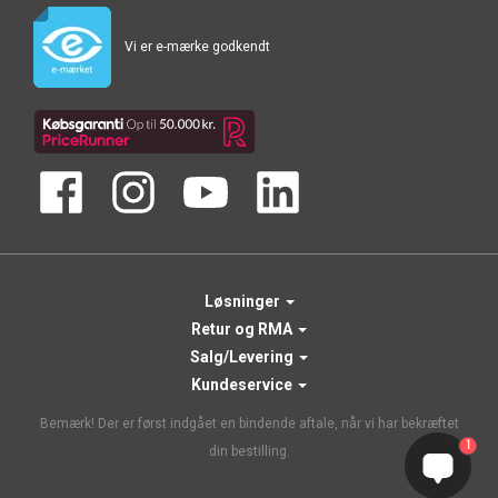
Vi er e-mærke godkendt
Løsninger
Retur og RMA
Salg/Levering
Kundeservice
Bemærk! Der er først indgået en bindende aftale, når vi har bekræftet
1
din bestilling.