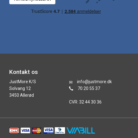
Kontakt os
JustMore K/S
info@justmore.dk
Solvang 12
70 20 55 37
3450 Allerød
CVR: 32 44 30 36