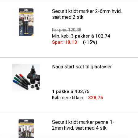
Securit kridt marker 2-6mm hvid,
sæt med 2 stk
Før pris: 120,88
Min. køb:
3 pakker á 102,74
Spar:
18,13
(-15%)
Naga start sæt til glastavler
1 pakke á 403,75
328,75
Køb mere til kun:
Securit kridt marker penne 1-
2mm hvid, sæt med 4 stk