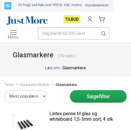
Fri fragt ved køb over 995 kr.
inkl. moms
Kundeservice
TILBUD
Toggle
navigation
Menu
Glasmarkere
(74 varer)
Læs om:
Glasmarkere
>
>
Tavler
Glastavler tilbehør
Glasmarkere
Søgefilter
Lintex penne til glas og
whiteboard 1,5-3mm sort, 4 stk