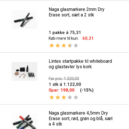
Naga glasmarkere 2mm Dry
Erase sort, sæt a 2 stk
1 pakke á 75,31
60,31
Køb mere til kun:
Vurdering:
3.5 ud af 5 stjerner
Lintex startpakke til whiteboard
og glastavler lys kork
Før pris: 1.320,00
1 stk á 1.122,00
Spar:
198,00
(-15%)
Vurdering:
3.0 ud af 5 stjerner
Naga glasmarkere 4,5mm Dry
Erase sort, rød, grøn og blå, sæt
a 4 stk