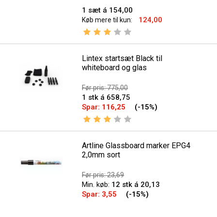
1 sæt á 154,00
124,00
Køb mere til kun:
Vurdering:
3.0 ud af 5 stjerner
Lintex startsæt Black til
whiteboard og glas
Før pris: 775,00
1 stk á 658,75
Spar:
116,25
(-15%)
Vurdering:
3.0 ud af 5 stjerner
Artline Glassboard marker EPG4
2,0mm sort
Før pris: 23,69
Min. køb:
12 stk á 20,13
Spar:
3,55
(-15%)