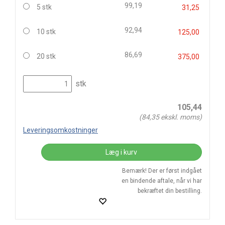
99,19
5 stk
31,25
92,94
10 stk
125,00
86,69
20 stk
375,00
stk
105,44
(
84,35
ekskl. moms)
Leveringsomkostninger
Læg i kurv
Bemærk! Der er først indgået
en bindende aftale, når vi har
bekræftet din bestilling.