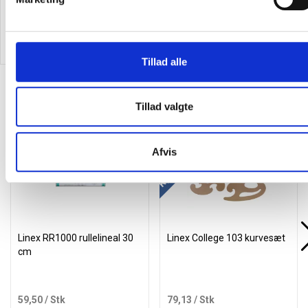
775,00
/ Stk
101,94
/ Stk
inkl. moms
inkl. moms
Læg i kurv
Læg i kurv
Tillad alle
Alternativer til varen
Tillad valgte
Køb mere og spar
Afvis
Linex RR1000 rullelineal 30
Linex College 103 kurvesæt
cm
59,50
/ Stk
79,13
/ Stk