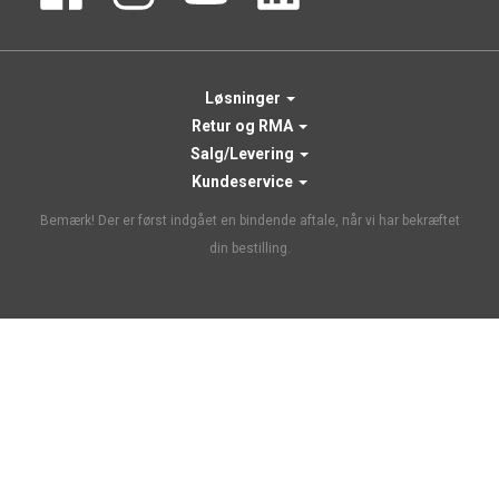
Løsninger
Retur og RMA
Salg/Levering
Kundeservice
Bemærk! Der er først indgået en bindende aftale, når vi har bekræftet
din bestilling.