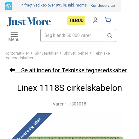
Fri fragt ved køb over 995 kr.
inkl. moms
Kundeservice
TILBUD
Toggle
navigation
Menu
>
>
>
Kontorartikler
Skriveartikler
Skrivetilbehør
Tekniske
tegneredskaber
Se alt inden for Tekniske tegneredskaber
Linex 1118S cirkelskabelon
Varenr.: H301018
Køb mere og spar