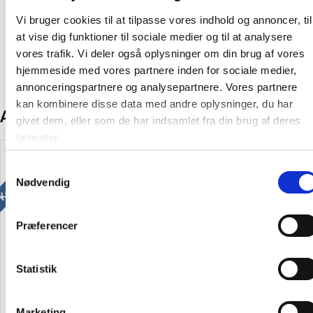
Vi bruger cookies til at tilpasse vores indhold og annoncer, til
Producent:
Linex
at vise dig funktioner til sociale medier og til at analysere
vores trafik. Vi deler også oplysninger om din brug af vores
hjemmeside med vores partnere inden for sociale medier,
annonceringspartnere og analysepartnere. Vores partnere
kan kombinere disse data med andre oplysninger, du har
Andre kunder købte også
givet dem, eller som de har indsamlet fra din brug af deres
tjenester.
Køb mere og spar
Køb mere og spar
Samtykkevalg
Nødvendig
Præferencer
Linex DBR3045 professionel
Linex FCG30 flexkurve lineal 30
A3 tegneplade
cm
Statistik
Marketing