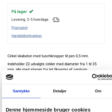
På lager
Levering: 2-5 hverdage
Prismatch
Handelsbetingelser
Cirkel skabelon med tuschknopper til pen 0,5 mm.
Indeholder 22 udvalgte cirkler med diameter fra 1 til 35
mm, alle med streger for let fiksering af centrum.
Materiale: 1,2 mm grøntransparent SBS
Længde: 160 mm
Bredde: 90 mm
Samtykke
Detaljer
Om
Palle:
5760 stk
Denne hjemmeside bruger cookies
Oprindelsesland:
Tyskland