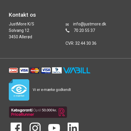
Kontakt os
JustMore K/S
info@justmore.dk
Solvang 12
70 20 55 37
3450 Allerød
CVR: 32 44 30 36
Vi er e-mærke godkendt