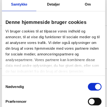
Samtykke
Detaljer
Om
1 stk á 75,00
Denne hjemmeside bruger cookies
Vi bruger cookies til at tilpasse vores indhold og
Linex PS 500 granat
annoncer, til at vise dig funktioner til sociale medier og til
blyantspidser i messing
at analysere vores trafik. Vi deler også oplysninger om
din brug af vores hjemmeside med vores partnere inden
Min. køb:
12 stk á 30,81
for sociale medier, annonceringspartnere og
analysepartnere. Vores partnere kan kombinere disse
data med andre oplysninger, du har givet dem, eller som
de har indsamlet fra din brug af deres tjenester.
Linex LH-1000 Stiftpencil med
tryk grøn
Samtykkevalg
Nødvendig
Min. køb:
5 stk á 92,81
67,81
Køb mere til kun:
Præferencer