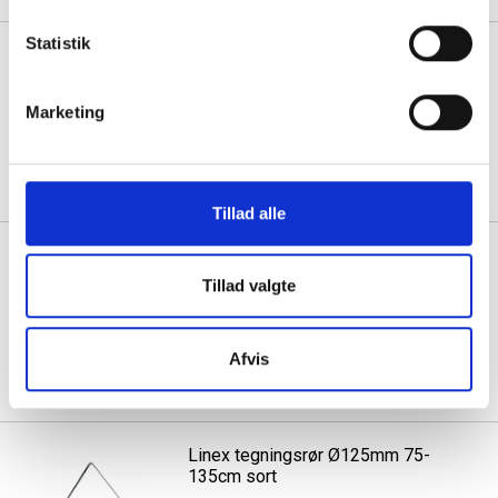
Statistik
Linex LS 1000 blyspidser til
2mm stiftblyanter
Marketing
1 stk á 101,06
71,06
Køb mere til kun:
Tillad alle
Linex S20 superlinealer med
gummiskinne 20cm grøn
Tillad valgte
1 stk á 68,44
Afvis
59,44
Køb mere til kun:
Linex tegningsrør Ø125mm 75-
135cm sort