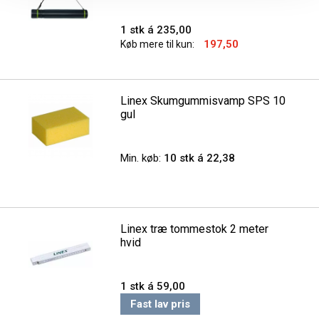
1 stk á 235,00
197,50
Køb mere til kun:
Linex Skumgummisvamp SPS 10
gul
Min. køb:
10 stk á 22,38
Linex træ tommestok 2 meter
hvid
1 stk á 59,00
Fast lav pris