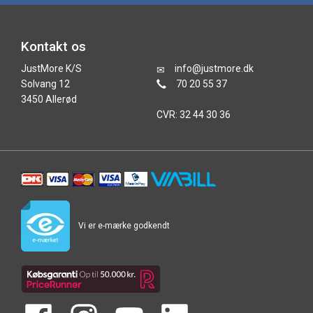
Kontakt os
JustMore K/S
info@justmore.dk
Solvang 12
70 20 55 37
3450 Allerød
CVR: 32 44 30 36
Vi er e-mærke godkendt