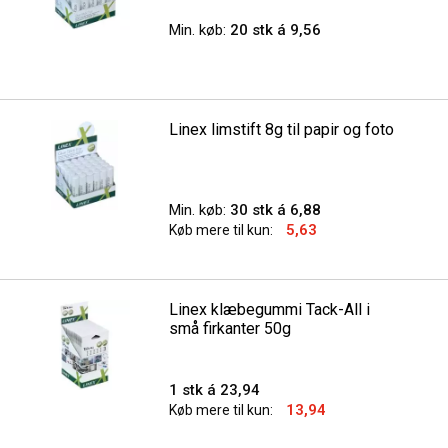
Min. køb:
20 stk á 9,56
Linex limstift 8g til papir og foto
Min. køb:
30 stk á 6,88
5,63
Køb mere til kun:
Linex klæbegummi Tack-All i
små firkanter 50g
1 stk á 23,94
13,94
Køb mere til kun: