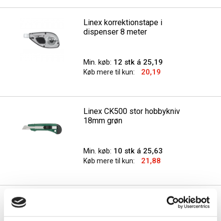
Linex korrektionstape i
dispenser 8 meter
Min. køb:
12 stk á 25,19
20,19
Køb mere til kun:
Linex CK500 stor hobbykniv
18mm grøn
Min. køb:
10 stk á 25,63
21,88
Køb mere til kun:
Linex Professionalisme 330M
Drawing ruler lineal