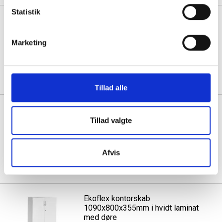
Statistik
Ekoflex kontorskab
1090x800x355mm i eg laminat
med døre
Marketing
1 stk á 3.145,00
Tillad alle
Ekoflex kontorskab
1090x800x355mm i eg laminat
Tillad valgte
med lave døre
1 stk á 2.958,75
Afvis
Ekoflex kontorskab
1090x800x355mm i hvidt laminat
med døre