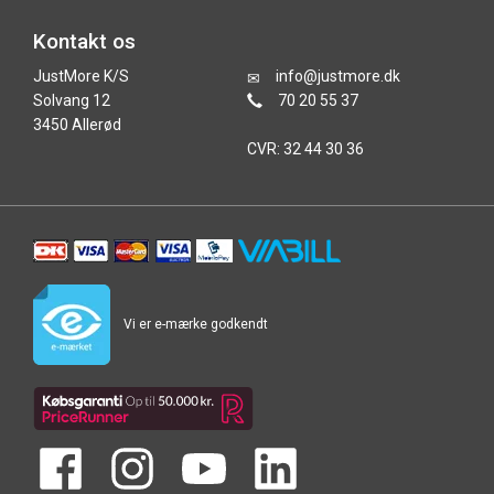
Kontakt os
JustMore K/S
info@justmore.dk
Solvang 12
70 20 55 37
3450 Allerød
CVR: 32 44 30 36
Vi er e-mærke godkendt