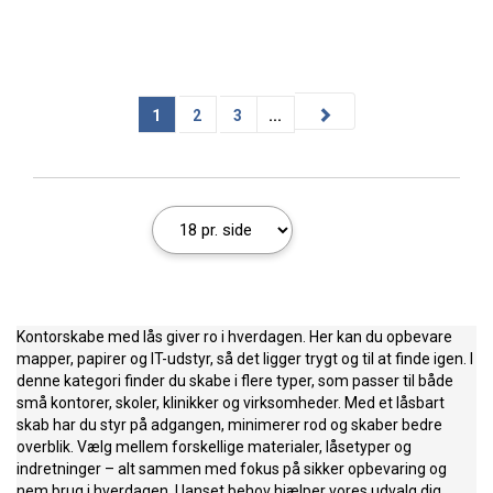
1
2
3
...
Kontorskabe med lås giver ro i hverdagen. Her kan du opbevare
mapper, papirer og IT-udstyr, så det ligger trygt og til at finde igen. I
denne kategori finder du skabe i flere typer, som passer til både
små kontorer, skoler, klinikker og virksomheder. Med et låsbart
skab har du styr på adgangen, minimerer rod og skaber bedre
overblik. Vælg mellem forskellige materialer, låsetyper og
indretninger – alt sammen med fokus på sikker opbevaring og
nem brug i hverdagen. Uanset behov hjælper vores udvalg dig