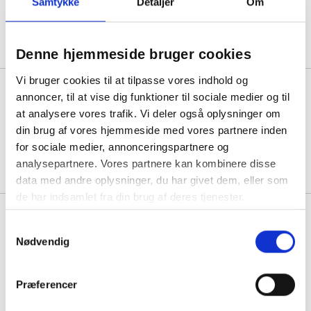
Samtykke
Detaljer
Om
1 stk á 4.275,00
3.875,00
Køb mere til kun:
Denne hjemmeside bruger cookies
Vi bruger cookies til at tilpasse vores indhold og
Ekoflex kontorskab
annoncer, til at vise dig funktioner til sociale medier og til
1090x800x355mm i antracit
at analysere vores trafik. Vi deler også oplysninger om
laminat med døre
din brug af vores hjemmeside med vores partnere inden
1 stk á 3.145,00
for sociale medier, annonceringspartnere og
analysepartnere. Vores partnere kan kombinere disse
data med andre oplysninger, du har givet dem, eller som
de har indsamlet fra din brug af deres tjenester.
Ekoflex kontorskab
1090x800x355mm i antracit
Samtykkevalg
laminat med lave døre
Nødvendig
1 stk á 2.958,75
Præferencer