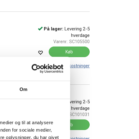
På lager:
Levering 2-5
hverdage
Varenr.:
SC105500
Køb
Leveringsomkostninger
Om
På lager:
Levering 2-5
hverdage
Varenr.:
SC101031
 medier og til at analysere
Køb
nden for sociale medier,
e oplysninger, du har givet
Leveringsomkostninger