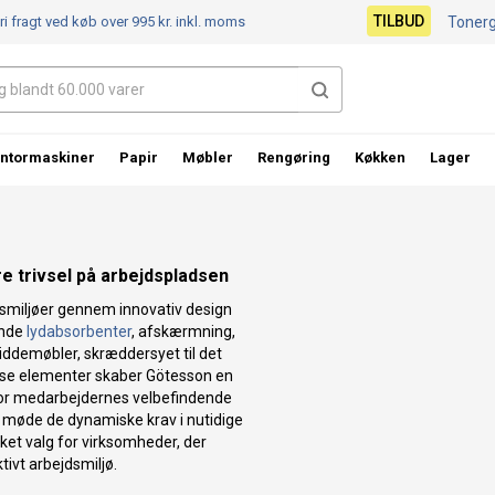
TILBUD
ri fragt ved køb over 995 kr.
inkl. moms
Toner
ntormaskiner
Papir
Møbler
Rengøring
Køkken
Lager
e trivsel på arbejdspladsen
jdsmiljøer gennem innovativ design
ende
lydabsorbenter
, afskærmning,
siddemøbler, skræddersyet til det
sse elementer skaber Götesson en
vor medarbejdernes velbefindende
at møde de dynamiske krav i nutidige
kket valg for virksomheder, der
tivt arbejdsmiljø.