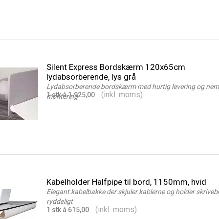
Silent Express Bordskærm 120x65cm
lydabsorberende, lys grå
Lydabsorberende bordskærm med hurtig levering og nem
(inkl. moms)
1 stk á 1.925,00
montering
Kabelholder Halfpipe til bord, 1150mm, hvid
Elegant kabelbakke der skjuler kablerne og holder skriveb
ryddeligt
(inkl. moms)
1 stk á 615,00