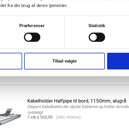
et fra din brug af deres tjenester.
Præferencer
Statistik
Kabelholder Halfpipe til bord, 790mm, sort
Elegant kabelbakke der skjuler kablerne og holder skriveb
ryddeligt
(inkl. moms)
1 stk á 485,00
Tillad valgte
Kabelholder Halfpipe til bord, 1150mm, alugrå
Elegant kabelbakke der skjuler kablerne og holder skriveb
ryddeligt
(inkl. moms)
1 stk á 560,00