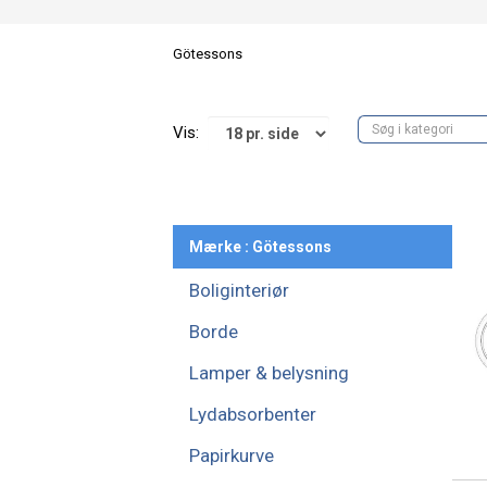
Götessons
Vis:
Mærke : Götessons
Boliginteriør
Borde
Lamper & belysning
Lydabsorbenter
Papirkurve