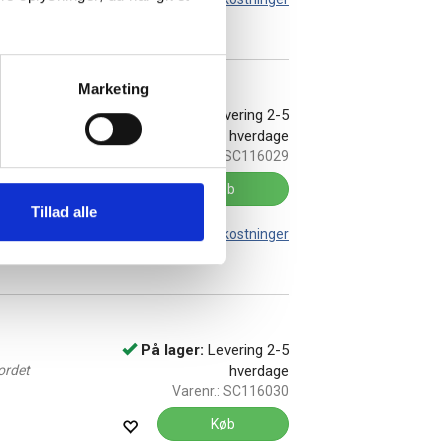
Marketing
På lager:
Levering 2-5
ordet
hverdage
Varenr.:
SC116029
Køb
Tillad alle
Leveringsomkostninger
På lager:
Levering 2-5
ordet
hverdage
Varenr.:
SC116030
Køb