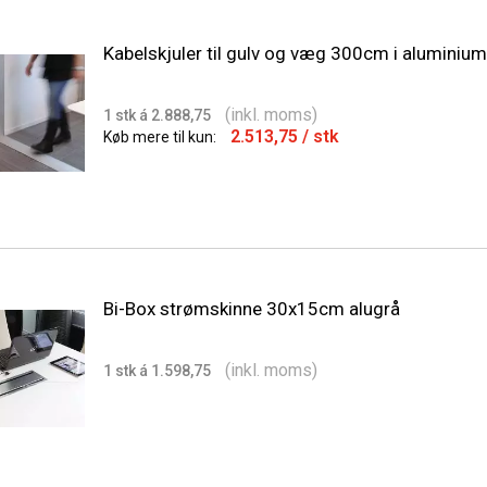
Kabelskjuler til gulv og væg 300cm i aluminium
(inkl. moms)
1 stk á 2.888,75
2.513,75
/ stk
Køb mere til kun:
Bi-Box strømskinne 30x15cm alugrå
(inkl. moms)
1 stk á 1.598,75