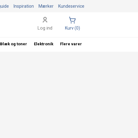
guide
Inspiration
Mærker
Kundeservice
Log ind
Kurv (0)
Blæk og toner
Elektronik
Flere varer