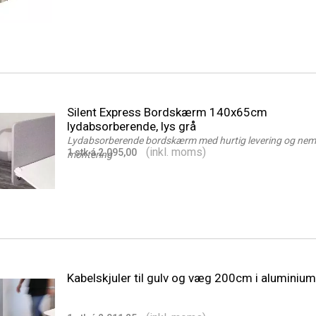
Silent Express Bordskærm 140x65cm
lydabsorberende, lys grå
Lydabsorberende bordskærm med hurtig levering og nem
(inkl. moms)
1 stk á 2.095,00
montering
Kabelskjuler til gulv og væg 200cm i aluminium