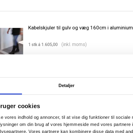
Kabelskjuler til gulv og væg 160cm i aluminium
(inkl. moms)
1 stk á 1.605,00
Detaljer
Halfpipe kabelbakke til bord hvid
ruger cookies
(inkl. moms)
1 stk á 1.325,00
se vores indhold og annoncer, til at vise dig funktioner til sociale
1.137,50
/ stk
Køb mere til kun:
oplysninger om din brug af vores hjemmeside med vores partnere i
ysepartnere. Vores partnere kan kombinere disse data med andr