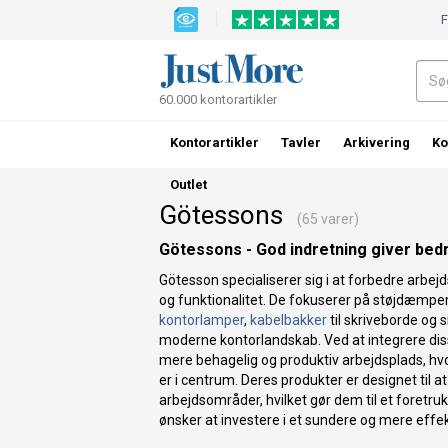
F
60.000 kontorartikler
Kontorartikler
Tavler
Arkivering
Ko
Outlet
Götessons
(65 varer)
Götessons - God indretning giver bedr
Götesson specialiserer sig i at forbedre arbe
og funktionalitet. De fokuserer på støjdæmp
kontorlamper
,
kabelbakker
til skriveborde og 
moderne kontorlandskab. Ved at integrere di
mere behagelig og produktiv arbejdsplads, h
er i centrum. Deres produkter er designet til 
arbejdsområder, hvilket gør dem til et foretru
ønsker at investere i et sundere og mere effek