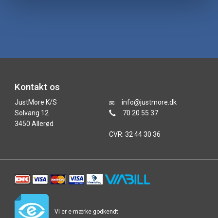
Kontakt os
JustMore K/S
info@justmore.dk
Solvang 12
70 20 55 37
3450 Allerød
CVR: 32 44 30 36
Vi er e-mærke godkendt