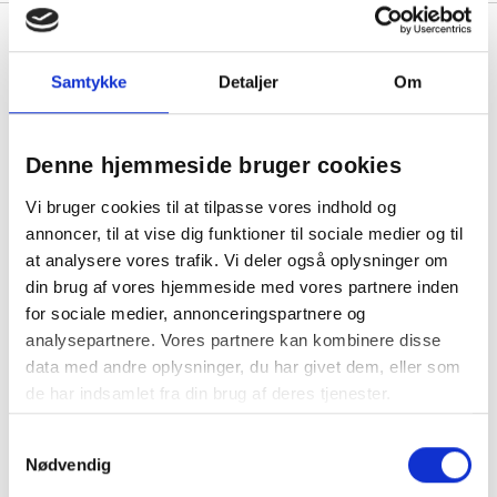
Se også vores udvalg af
Vinkarton
,
Gaveposer
og
Gaveæsker
Samtykke
Detaljer
Om
Denne hjemmeside bruger cookies
Vi bruger cookies til at tilpasse vores indhold og
1
annoncer, til at vise dig funktioner til sociale medier og til
at analysere vores trafik. Vi deler også oplysninger om
din brug af vores hjemmeside med vores partnere inden
for sociale medier, annonceringspartnere og
analysepartnere. Vores partnere kan kombinere disse
data med andre oplysninger, du har givet dem, eller som
de har indsamlet fra din brug af deres tjenester.
Gavemærker – Den personlige detalje til dine gaver
Samtykkevalg
Nødvendig
Gavemærker er den perfekte afslutning på enhver
gaveindpakning. Et smukt gavemærke kan forvandle en gave og