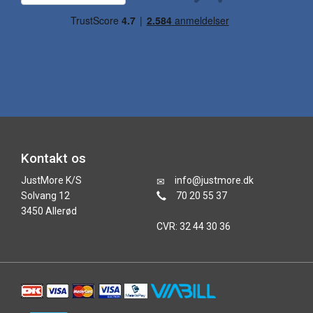
Kontakt os
JustMore K/S
info@justmore.dk
Solvang 12
70 20 55 37
3450 Allerød
CVR: 32 44 30 36