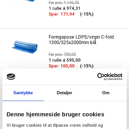
Før pris: 1.146,25
1 rulle á 974,31
Spar:
171,94
(-15%)
Foringspose LDPE/virgin C-fold
1300/525x2000mm blå
Før pris: 700,00
1 rulle á 595,00
Spar:
105,00
(-15%)
Krokodillenæbspose OPP 2 liter
Samtykke
Detaljer
Om
BOPP/virgin 20x25cm
uperforeret
Før pris: 0,91
Min. køb:
2000 stk á 0,78
Denne hjemmeside bruger cookies
Spar:
0,14
(-15%)
Vi bruger cookies til at tilpasse vores indhold og