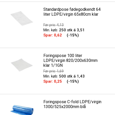
Standardpose fødegodkendt 64
liter LDPE/virgin 65x80cm klar
Før pris: 4,13
Min. køb:
250 stk á 3,51
Spar:
0,62
(-15%)
Foringspose 100 liter
LDPE/virgin 820/200x630mm
klar 1/1GN
Før pris: 1,69
Min. køb:
500 stk á 1,43
Spar:
0,25
(-15%)
Foringspose C-fold LDPE/virgin
1300/525x2000mm blå