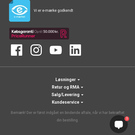
Vi er e-mærke godkendt
Løsninger
Retur og RMA
Salg/Levering
Kundeservice
Bemærk! Der er først indgået en bindende aftale, når vi har bekræftet
1
din bestilling.