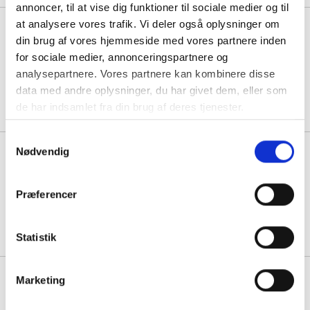
annoncer, til at vise dig funktioner til sociale medier og til
at analysere vores trafik. Vi deler også oplysninger om
Brødpose 210x335mm uden
din brug af vores hjemmeside med vores partnere inden
rude engangs brun
for sociale medier, annonceringspartnere og
Før pris: 0,38
analysepartnere. Vores partnere kan kombinere disse
Min. køb:
1000 stk á 0,32
data med andre oplysninger, du har givet dem, eller som
Spar:
0,06
(-15%)
de har indsamlet fra din brug af deres tjenester.
Samtykkevalg
Nødvendig
Brødpose 45,5x27cm 40g papir
uden rude engangs brun.
Præferencer
Før pris: 0,68
Min. køb:
1000 stk á 0,57
Spar:
0,10
(-15%)
Statistik
Brødpose 46x8x16cm 40g/m2
Marketing
papir med sidefals engangs brun