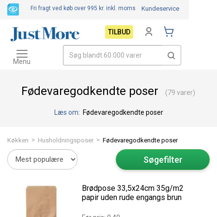
Fri fragt ved køb over 995 kr.
inkl. moms
Kundeservice
TILBUD
Toggle
navigation
Menu
Fødevaregodkendte poser
(79 varer)
Læs om:
Fødevaregodkendte poser
>
>
Køkken
Husholdningsposer
Fødevaregodkendte poser
Søgefilter
Brødpose 33,5x24cm 35g/m2
papir uden rude engangs brun