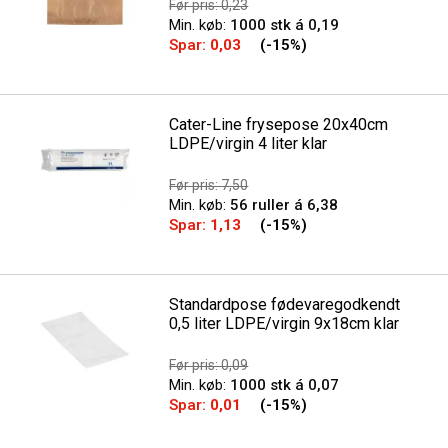
Før pris: 0,23
Min. køb:
1000 stk á 0,19
Spar:
0,03
(-15%)
Cater-Line frysepose 20x40cm
LDPE/virgin 4 liter klar
Før pris: 7,50
Min. køb:
56 ruller á 6,38
Spar:
1,13
(-15%)
Standardpose fødevaregodkendt
0,5 liter LDPE/virgin 9x18cm klar
Før pris: 0,09
Min. køb:
1000 stk á 0,07
Spar:
0,01
(-15%)