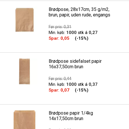
Brødpose, 28x17cm, 35 g/m2,
brun, papir, uden rude, engangs
Før pris: 0,31
Min. køb:
1000 stk á 0,27
Spar:
0,05
(-15%)
Brødpose sidefalset papir
16x37,50cm brun
Før pris: 0,44
Min. køb:
1000 stk á 0,37
Spar:
0,07
(-15%)
Brødpose papir 1/4kg
14x17,50cm brun