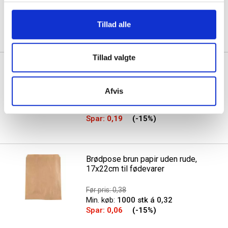
Før pris: 1,50
Min. køb:
1000 stk á 1,28
Tillad alle
Spar:
0,23
(-15%)
Tillad valgte
Brødpose brun papir med
sidefals, 31x53,50cm til
fødevarer
Afvis
Før pris: 1,25
Min. køb:
500 stk á 1,06
Spar:
0,19
(-15%)
Brødpose brun papir uden rude,
17x22cm til fødevarer
Før pris: 0,38
Min. køb:
1000 stk á 0,32
Spar:
0,06
(-15%)