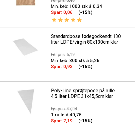
Før pris: 0,40
Min. køb:
1000 stk á 0,34
Spar:
0,06
(-15%)
Vurdering:
5.0 ud af 5 stjerner
Standardpose fødegodkendt 130
liter LDPE/virgin 80x130cm klar
Før pris: 6,19
Min. køb:
300 stk á 5,26
Spar:
0,93
(-15%)
Poly-Line sprøjtepose på rulle
4,5 liter LDPE 31x45,5cm klar
Før pris: 47,94
1 rulle á 40,75
Spar:
7,19
(-15%)