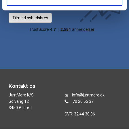
indbakke hver uge.
Tilmeld nyhedsbrev
Kontakt os
JustMore K/S
info@justmore.dk
Solvang 12
70 20 55 37
3450 Allerød
CVR: 32 44 30 36