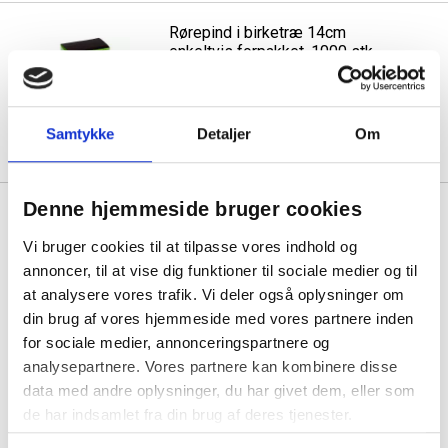
Rørepind i birketræ 14cm
enkeltvis forpakket, 1000 stk
1 pakke á 480,00
330,00
Samtykke
Detaljer
Om
Køb mere til kun:
Denne hjemmeside bruger cookies
Se også vores udvalg af
miljøvenlig
Vi bruger cookies til at tilpasse vores indhold og
engangsemballage
,
servietter
og
håndsæbe
annoncer, til at vise dig funktioner til sociale medier og til
at analysere vores trafik. Vi deler også oplysninger om
din brug af vores hjemmeside med vores partnere inden
for sociale medier, annonceringspartnere og
analysepartnere. Vores partnere kan kombinere disse
1
data med andre oplysninger, du har givet dem, eller som
de har indsamlet fra din brug af deres tjenester.