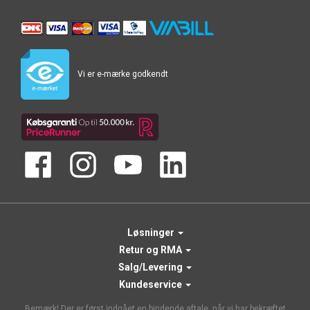
Vi er e-mærke godkendt
Løsninger
Retur og RMA
Salg/Levering
Kundeservice
Bemærk! Der er først indgået en bindende aftale, når vi har bekræftet