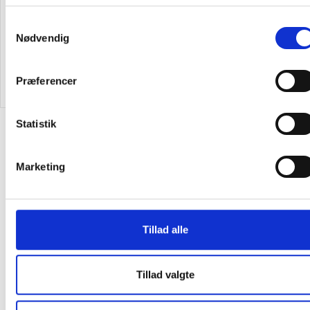
Samtykkevalg
Nødvendig
495,00
/ Stk
495,00
/ Stk
inkl. moms
inkl. moms
Præferencer
Læg i kurv
Læg i kurv
Statistik
Alternativer til varen
Marketing
Tillad alle
Tillad valgte
Lintex Edge bordbeslag
Edge sammenkobling af 3
frontmontering sort, sæt
skærme i 120 grader