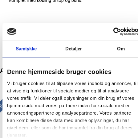
komplet med kobling til top og bund.
Producent:
Lintex
Samtykke
Detaljer
Om
Andre kunder købte også
Denne hjemmeside bruger cookies
Køb mere og spar
Køb mere og spar
Vi bruger cookies til at tilpasse vores indhold og annoncer, til
at vise dig funktioner til sociale medier og til at analysere
vores trafik. Vi deler også oplysninger om din brug af vores
hjemmeside med vores partnere inden for sociale medier,
annonceringspartnere og analysepartnere. Vores partnere
kan kombinere disse data med andre oplysninger, du har
givet dem, eller som de har indsamlet fra din brug af deres
Lintex Edge Arc larkerede
Lintex Edge Blade larkerede
tjenester.
aluminiumsfødder grå
aluminiumsfødder grå