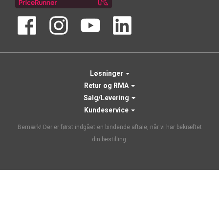
Løsninger
Retur og RMA
Salg/Levering
Kundeservice
Bemærk! Der er først indgået en bindende aftale, når vi har bekræftet
din bestilling.