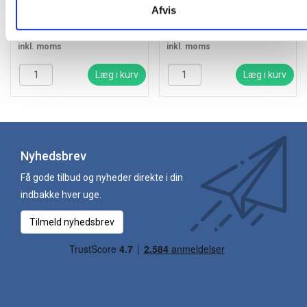
med 2 beslag
Afvis
650,00
/ Sæt
412,50
/ Stk
inkl. moms
inkl. moms
Læg i kurv
Læg i kurv
Nyhedsbrev
Få gode tilbud og nyheder direkte i din
indbakke hver uge.
Tilmeld nyhedsbrev