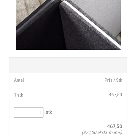
Antal
Pris / Stk
467,50
1 stk
stk
467,50
(
374,00
ekskl. moms)