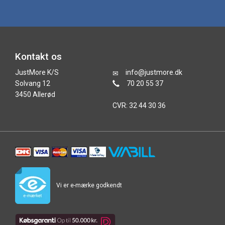
Kontakt os
JustMore K/S
info@justmore.dk
Solvang 12
70 20 55 37
3450 Allerød
CVR: 32 44 30 36
Vi er e-mærke godkendt