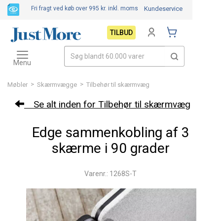
Fri fragt ved køb over 995 kr.
inkl. moms
Kundeservice
TILBUD
Toggle
navigation
Menu
>
>
Møbler
Skærmvægge
Tilbehør til skærmvæg
Se alt inden for Tilbehør til skærmvæg
Edge sammenkobling af 3
skærme i 90 grader
Varenr.: 1268S-T