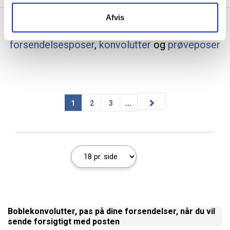
Afvis
Se også vores udvalg af produkter til
forsendelsesposer
,
konvolutter
og
prøveposer
1
2
3
...
Boblekonvolutter, pas på dine forsendelser, når du vil
sende forsigtigt med posten