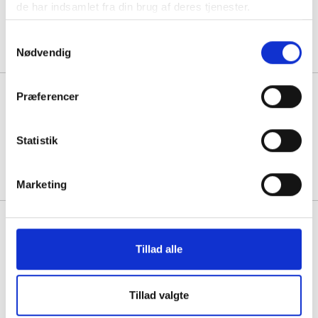
de har indsamlet fra din brug af deres tjenester.
Før pris: 1,44
Min. køb:
100 stk á 1,20
Spar:
0,23
(-16%)
Samtykkevalg
Nødvendig
Boblepose Airmax 240x350mm
Præferencer
No.16/F brun
Før pris: 2,19
Statistik
Min. køb:
100 stk á 1,83
Spar:
0,36
(-16%)
Marketing
Boblepose Airmax 250x350mm
No. 17/G brun
Tillad alle
Før pris: 1,94
Min. køb:
100 stk á 1,63
Spar:
0,31
(-16%)
Tillad valgte