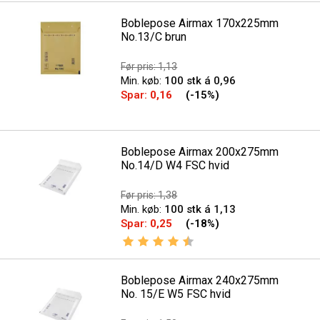
Boblepose Airmax 170x225mm
No.13/C brun
Før pris: 1,13
Min. køb:
100 stk á 0,96
Spar:
0,16
(-15%)
Boblepose Airmax 200x275mm
No.14/D W4 FSC hvid
Før pris: 1,38
Min. køb:
100 stk á 1,13
Spar:
0,25
(-18%)
Vurdering:
4.6 ud af 5 stjerner
Boblepose Airmax 240x275mm
No. 15/E W5 FSC hvid