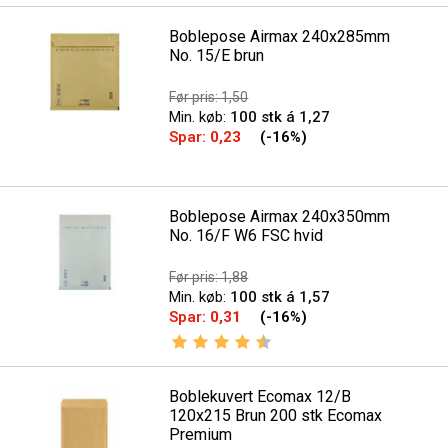
Boblepose Airmax 240x285mm
No. 15/E brun
Før pris: 1,50
Min. køb:
100 stk á 1,27
Spar:
0,23
(-16%)
Boblepose Airmax 240x350mm
No. 16/F W6 FSC hvid
Før pris: 1,88
Min. køb:
100 stk á 1,57
Spar:
0,31
(-16%)
Vurdering:
4.6 ud af 5 stjerner
Boblekuvert Ecomax 12/B
120x215 Brun 200 stk Ecomax
Premium