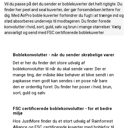
Vil du passe på det du sender er boblekuverter det helt rigtigte. Du
finder her peel and seal kuverter, der gør forsendelsen lettere for
dig. Med AirPro boble kuverter forhindrer du fugt i at trænge ind og
stød absorberes undervejs til modtageren. Du finder forede
konvolutter i hvid, sort, guld, sølv og brun i mange størrelser. Vælg
ansvarligt og send med FSC certificerede boblekuverter.
Boblekonvolutter - når du sender skrøbelige varer
Det er her du finder det store udvalg af
boblekonvolutter til når du skal sende varer. Der er
mange ting, der måske ikke behøver at blive sendt i en
papkasse men godt kan sendes i en pose når bare
den er ordentlig foret. Du finder her poser i hvid, brun,
sort, guld og sølv.
FSC certificerede boblekonvolutter - for et bedre
miljø
Hos JustMore finder du et stort udvalg af Rainforrest
Alliance og FSC certificerede kuverter med boblefor til