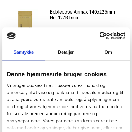
Boblepose Airmax 140x225mm
No. 12/B brun
Før pris: 0,91
Min. køb:
200 stk á 0,77
Spar:
0,14
(-15%)
Samtykke
Detaljer
Om
Boblepose Airmax 200x175mm
CD brun
Denne hjemmeside bruger cookies
Før pris: 0,94
Vi bruger cookies til at tilpasse vores indhold og
Min. køb:
100 stk á 0,80
annoncer, til at vise dig funktioner til sociale medier og til
Spar:
0,14
(-15%)
at analysere vores trafik. Vi deler også oplysninger om
din brug af vores hjemmeside med vores partnere inden
for sociale medier, annonceringspartnere og
Boblepose Airmax 200x275mm
analysepartnere. Vores partnere kan kombinere disse
No. 14/D brun
data med andre oplysninger, du har givet dem, eller som