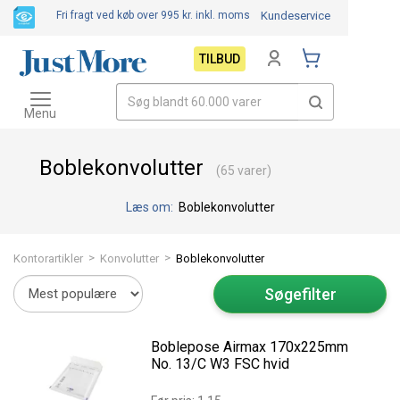
Fri fragt ved køb over 995 kr.
inkl. moms
Kundeservice
TILBUD
Toggle
navigation
Menu
Boblekonvolutter
(65 varer)
Læs om:
Boblekonvolutter
>
>
Kontorartikler
Konvolutter
Boblekonvolutter
Søgefilter
Boblepose Airmax 170x225mm
No. 13/C W3 FSC hvid