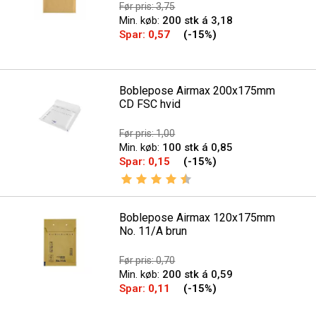
Før pris: 3,75
Min. køb:
200 stk á 3,18
Spar:
0,57
(-15%)
Boblepose Airmax 200x175mm
CD FSC hvid
Før pris: 1,00
Min. køb:
100 stk á 0,85
Spar:
0,15
(-15%)
Vurdering:
4.6 ud af 5 stjerner
Boblepose Airmax 120x175mm
No. 11/A brun
Før pris: 0,70
Min. køb:
200 stk á 0,59
Spar:
0,11
(-15%)