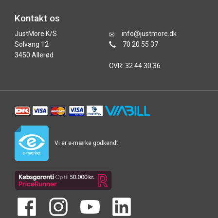
Kontakt os
JustMore K/S
info@justmore.dk
Solvang 12
70 20 55 37
3450 Allerød
CVR: 32 44 30 36
Vi er e-mærke godkendt