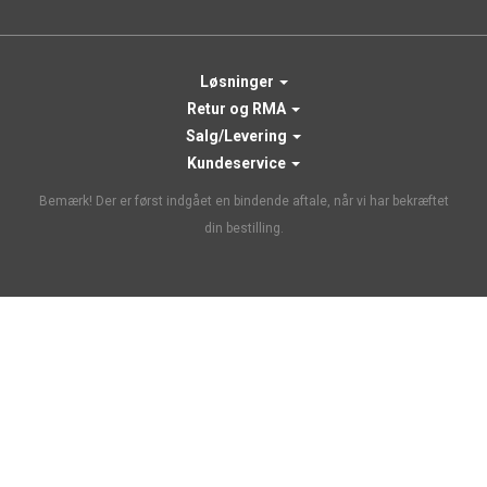
Løsninger
Retur og RMA
Salg/Levering
Kundeservice
Bemærk! Der er først indgået en bindende aftale, når vi har bekræftet
din bestilling.