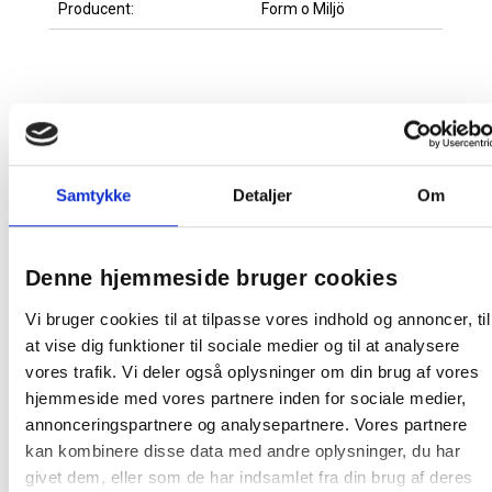
Producent:
Form o Miljö
Relaterede produkter
Samtykke
Detaljer
Om
Denne hjemmeside bruger cookies
Vi bruger cookies til at tilpasse vores indhold og annoncer, til
SLUMRA Pude 300x400mm Multisoft
at vise dig funktioner til sociale medier og til at analysere
vores trafik. Vi deler også oplysninger om din brug af vores
hjemmeside med vores partnere inden for sociale medier,
annonceringspartnere og analysepartnere. Vores partnere
111,25 / stk
kan kombinere disse data med andre oplysninger, du har
givet dem, eller som de har indsamlet fra din brug af deres
Læg i kurv
stk