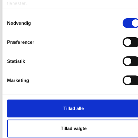
tjenester.
Samtykkevalg
Nødvendig
Præferencer
Andre kunder købte også
Statistik
Spar 20%
Spar 20%
Marketing
Tillad alle
Skolehæfte A4 kvadreret
Bantex Col kollegieblok A4
5x5mm 40 sider 70g
Svanemærket linieret
græsgrøn
Tillad valgte