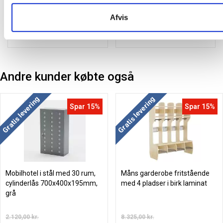
11,63 kr.
17,69 kr.
9,30
/ Stk
14,15
/ Stk
Afvis
inkl. moms
inkl. moms
Læg i kurv
Læg i kurv
Andre kunder købte også
Gratis levering
Gratis levering
Spar 15%
Spar 15%
Mobilhotel i stål med 30 rum,
Måns garderobe fritstående
cylinderlås 700x400x195mm,
med 4 pladser i birk laminat
grå
2.120,00 kr.
8.325,00 kr.