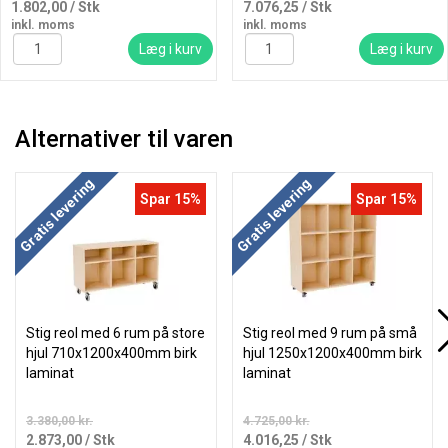
1.802,00
/ Stk
7.076,25
/ Stk
inkl. moms
inkl. moms
Læg i kurv
Læg i kurv
Alternativer til varen
Gratis levering
Gratis levering
Spar 15%
Spar 15%
Stig reol med 6 rum på store
Stig reol med 9 rum på små
hjul 710x1200x400mm birk
hjul 1250x1200x400mm birk
laminat
laminat
3.380,00 kr.
4.725,00 kr.
2.873,00
/ Stk
4.016,25
/ Stk