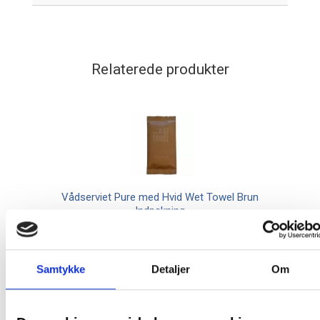
Relaterede produkter
Vådserviet Pure med Hvid Wet Towel Brun
Indpakning
4,63 / stk
Samtykke
Detaljer
Om
Læg i kurv
stk