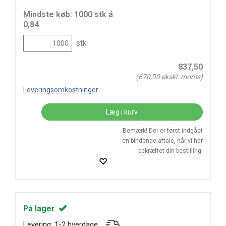
Mindste køb: 1000 stk á
0,84
stk
837,50
(
670,00
ekskl. moms)
Leveringsomkostninger
Læg i kurv
Bemærk! Der er først indgået
en bindende aftale, når vi har
bekræftet din bestilling.
På lager
Levering: 1-2 hverdage