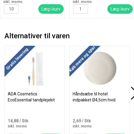
inkl. moms
inkl. moms
Læg i kurv
Læg i kurv
Alternativer til varen
Køb mere og spar
Gratis levering
ADA Cosmetics
Håndsæbe til hotel
EcoEssential tandplejekit
indpakket Ø4,5cm hvid
14,88
/ Stk
2,69
/ Stk
inkl. moms
inkl. moms