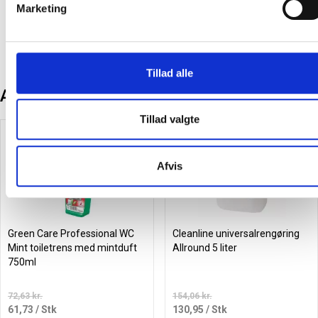
inkl. moms
inkl. moms
Marketing
Læg i kurv
Læg i kurv
Tillad alle
Andre kunder købte også
Tillad valgte
Spar 15%
Spar 15%
Afvis
Green Care Professional WC
Cleanline universalrengøring
Mint toiletrens med mintduft
Allround 5 liter
750ml
72,63 kr.
154,06 kr.
61,73
/ Stk
130,95
/ Stk