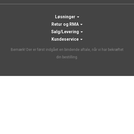
Løsninger
Retur og RMA
Salg/Levering
Kundeservice
Bemærk! Der er først indgået en bindende aftale, når vi har bekræftet
din bestilling.