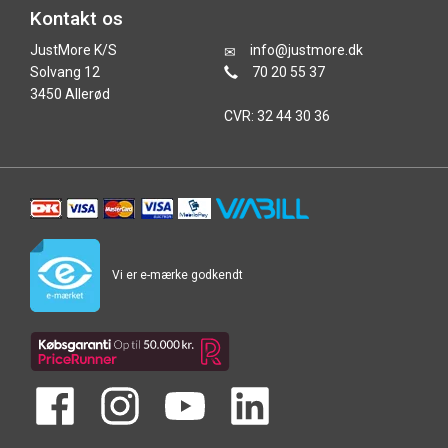
Kontakt os
JustMore K/S
info@justmore.dk
Solvang 12
70 20 55 37
3450 Allerød
CVR: 32 44 30 36
Vi er e-mærke godkendt