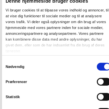
Denne hjemmeside bruger cookies
Vi bruger cookies til at tilpasse vores indhold og annoncer, til
at vise dig funktioner til sociale medier og til at analysere
vores trafik. Vi deler også oplysninger om din brug af vores
hjemmeside med vores partnere inden for sociale medier,
annonceringspartnere og analysepartnere. Vores partnere
Andre kunder købte også
kan kombinere disse data med andre oplysninger, du har
givet dem, eller som de har indsamlet fra din brug af deres
tjenester.
Samtykkevalg
Nødvendig
Præferencer
Håndcreme 100 ml uden
Skumsæbe 500 ml luksus
farve og parfume 35% fedt
skumsæbe uden farve og
parfume
Statistik
26,75
/ Stk
37,81
/ Stk