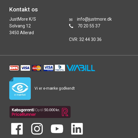
Kontakt os
JustMore K/S
info@justmore.dk
Solvang 12
70 20 55 37
3450 Allerød
CVR: 32 44 30 36
Vi er e-mærke godkendt