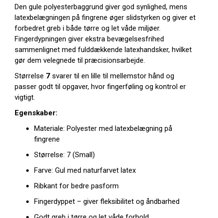
Den gule polyesterbaggrund giver god synlighed, mens
latexbelægningen på fingrene øger slidstyrken og giver et
forbedret greb i både tørre og let våde miljøer.
Fingerdypningen giver ekstra bevægelsesfrihed
sammenlignet med fulddækkende latexhandsker, hvilket
gør dem velegnede til præcisionsarbejde.
Størrelse
7
svarer til en lille til mellemstor hånd og
passer godt til opgaver, hvor fingerføling og kontrol er
vigtigt.
Egenskaber:
Materiale: Polyester med latexbelægning på
fingrene
Størrelse: 7 (Small)
Farve: Gul med naturfarvet latex
Ribkant for bedre pasform
Fingerdyppet – giver fleksibilitet og åndbarhed
Godt greb i tørre og let våde forhold