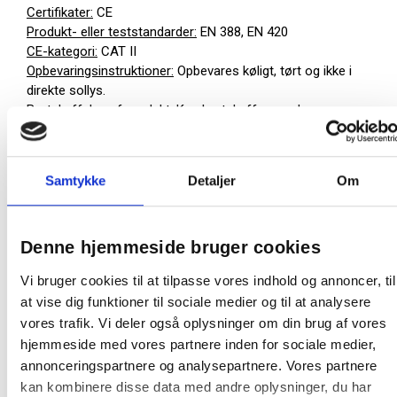
Certifikater:
CE
Produkt- eller teststandarder:
EN 388, EN 420
CE-kategori:
CAT II
Opbevaringsinstruktioner:
Opbevares køligt, tørt og ikke i
direkte sollys.
Bortskaffelse af produkt:
Kan bortskaffes med
almindeligt husholdningsaffald.
Bortskaffelse af emballage:
Kan genbruges eller
forbrændes.
Samtykke
Detaljer
Om
Palle:
2880 par
Denne hjemmeside bruger cookies
Farve:
Sort|Gul
Vi bruger cookies til at tilpasse vores indhold og annoncer, til
Producent:
Thor
at vise dig funktioner til sociale medier og til at analysere
Produktdatablad
vores trafik. Vi deler også oplysninger om din brug af vores
hjemmeside med vores partnere inden for sociale medier,
annonceringspartnere og analysepartnere. Vores partnere
Produktinformationer
kan kombinere disse data med andre oplysninger, du har