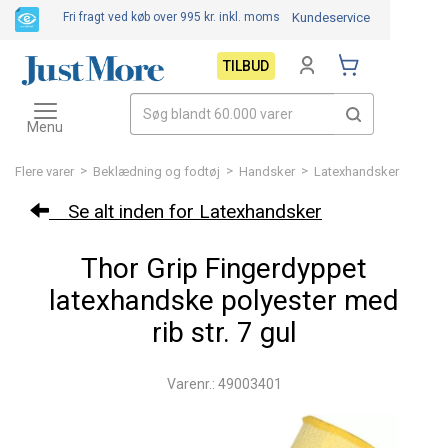
Fri fragt ved køb over 995 kr.
inkl. moms
Kundeservice
TILBUD
Toggle
navigation
Menu
>
>
>
Flere varer
Beklædning og fodtøj
Handsker
Latexhandsker
Se alt inden for Latexhandsker
Thor Grip Fingerdyppet
latexhandske polyester med
rib str. 7 gul
Varenr.: 49003401