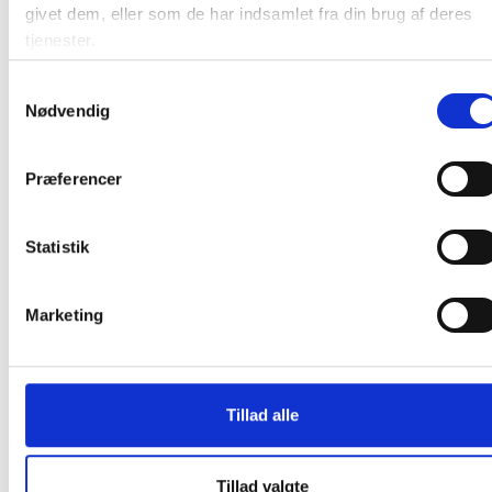
givet dem, eller som de har indsamlet fra din brug af deres
tjenester.
Samtykkevalg
Nødvendig
Relaterede produkter
Præferencer
Statistik
Marketing
THOR Grip Fingerdyppet latexhandske str.
8 latex/polyester ribkant gul
Tillad alle
25,19 / par
Læg i kurv
par
Tillad valgte