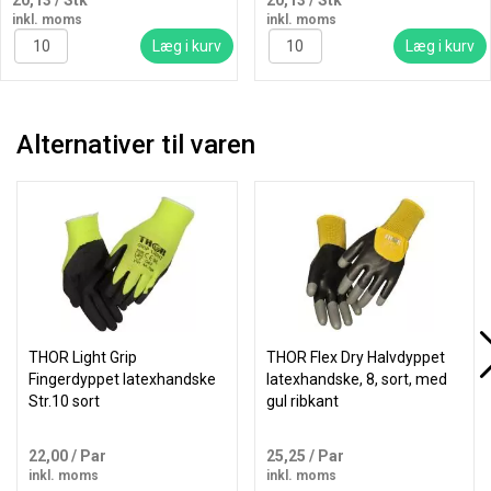
20,13
/ Stk
20,13
/ Stk
inkl. moms
inkl. moms
Læg i kurv
Læg i kurv
Alternativer til varen
THOR Light Grip
THOR Flex Dry Halvdyppet
Fingerdyppet latexhandske
latexhandske, 8, sort, med
Str.10 sort
gul ribkant
22,00
/ Par
25,25
/ Par
inkl. moms
inkl. moms