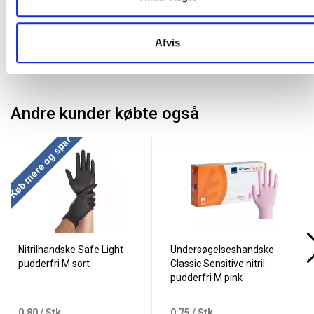
Afvis
Andre kunder købte også
Køb mere og spar
Nitrilhandske Safe Light
Undersøgelseshandske
pudderfri M sort
Classic Sensitive nitril
pudderfri M pink
0,80
/ Stk
0,75
/ Stk