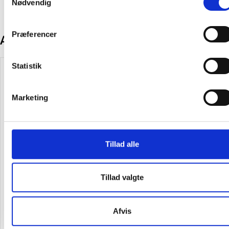
Nødvendig
Præferencer
Andre kunder købte også
Statistik
Marketing
Taurus Badevægt Inception
Tork Sensitiv flydende sæbe
Tillad alle
digital i hærdet glas
Mini S5 525ml 425702
Tillad valgte
147,00
/ Stk
68,75
/ Stk
inkl. moms
inkl. moms
Afvis
Læg i kurv
Læg i kurv