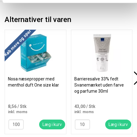
Alternativer til varen
Køb mere og spar
Nosa næsepropper med
Barrieresalve 33% fedt
menthol duft One size klar
Svanemærket uden farve
og parfume 30ml
8,56
/ Stk
43,00
/ Stk
inkl. moms
inkl. moms
Læg i kurv
Læg i kurv