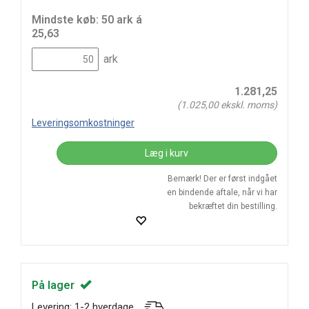
Mindste køb: 50 ark á
25,63
ark
1.281,25
(
1.025,00
ekskl. moms)
Leveringsomkostninger
Læg i kurv
Bemærk! Der er først indgået
en bindende aftale, når vi har
bekræftet din bestilling.
På lager
Levering: 1-2 hverdage