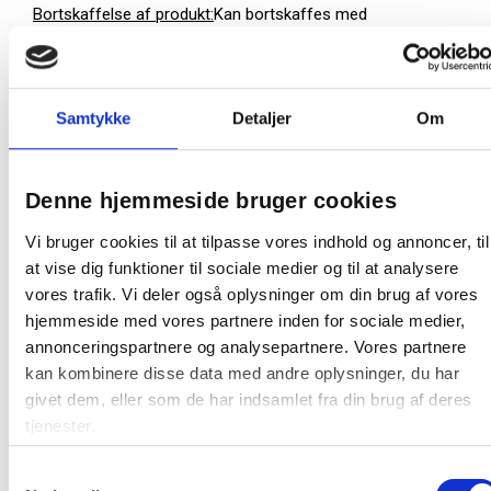
Bortskaffelse af produkt:
Kan bortskaffes med
almindeligt husholdningsaffald.
Bortskaffelse af emballage:
Kan genbruges eller
forbrændes.
Samtykke
Detaljer
Om
50 ark = 1 pakke
4 pakker = 1 kolli
Denne hjemmeside bruger cookies
Producent:
Steri-strip
Vi bruger cookies til at tilpasse vores indhold og annoncer, til
Produktdatablad
at vise dig funktioner til sociale medier og til at analysere
vores trafik. Vi deler også oplysninger om din brug af vores
hjemmeside med vores partnere inden for sociale medier,
Produktinformationer
annonceringspartnere og analysepartnere. Vores partnere
kan kombinere disse data med andre oplysninger, du har
givet dem, eller som de har indsamlet fra din brug af deres
Vejledninger
tjenester.
Samtykkevalg