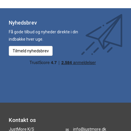
Nyhedsbrev
Få gode tilbud og nyheder direkte i din
indbakke hver uge.
Tilmeld nyhedsbrev
Kontakt os
JustMore K/S
info@justmore.dk