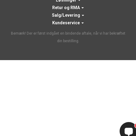
Løsninger
Retur og RMA
Salg/Levering
Kundeservice
Bemærk! Der er først indgået en bindende aftale, når vi har bekræftet
din bestilling.