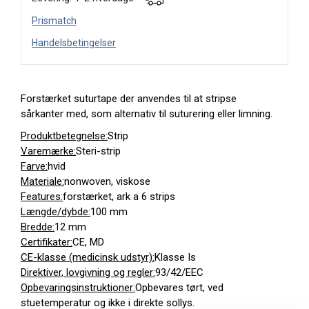
Prismatch
Handelsbetingelser
Forstærket suturtape der anvendes til at stripse
sårkanter med, som alternativ til suturering eller limning.
Produktbetegnelse:
Strip
Varemærke:
Steri-strip
Farve:
hvid
Materiale:
nonwoven, viskose
Features:
forstærket, ark a 6 strips
Længde/dybde:
100 mm
Bredde:
12 mm
Certifikater:
CE, MD
CE-klasse (medicinsk udstyr):
Klasse Is
Direktiver, lovgivning og regler:
93/42/EEC
Opbevaringsinstruktioner:
Opbevares tørt, ved
stuetemperatur og ikke i direkte sollys.