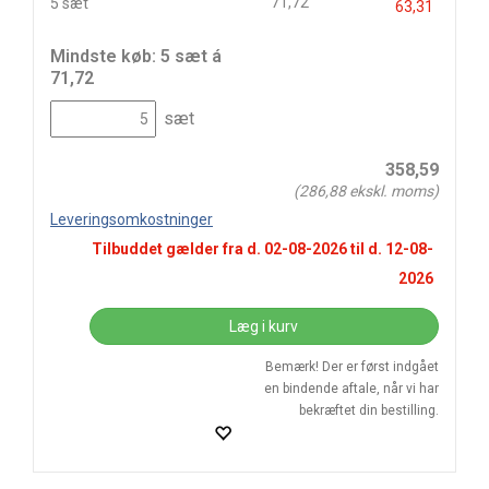
71,72
5 sæt
63,31
Mindste køb: 5 sæt á
71,72
sæt
358,59
(
286,88
ekskl. moms)
Leveringsomkostninger
Tilbuddet gælder fra d.
02-08-2026
til d.
12-08-
2026
Læg i kurv
Bemærk! Der er først indgået
en bindende aftale, når vi har
bekræftet din bestilling.