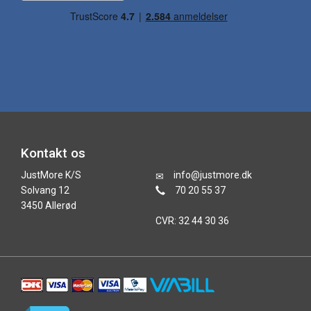
Kontakt os
JustMore K/S
info@justmore.dk
Solvang 12
70 20 55 37
3450 Allerød
CVR: 32 44 30 36