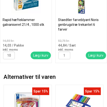
Rapid hæfteklammer
Staedtler farveblyant Noris
galvaniseret 21/4 , 1000 stk
genbrugstræ trekantet 6
farver
16,50 kr.
52,75 kr.
14,03
/ Pakke
44,84
/ Sæt
inkl. moms
inkl. moms
Læg i kurv
Læg i kurv
Alternativer til varen
Spar 15%
Spar 15%