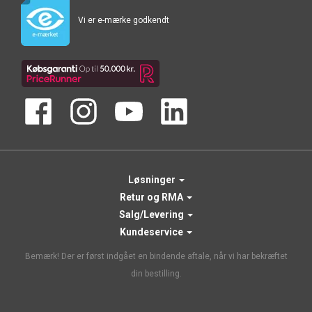
Vi er e-mærke godkendt
Løsninger
Retur og RMA
Salg/Levering
Kundeservice
Bemærk! Der er først indgået en bindende aftale, når vi har bekræftet
din bestilling.