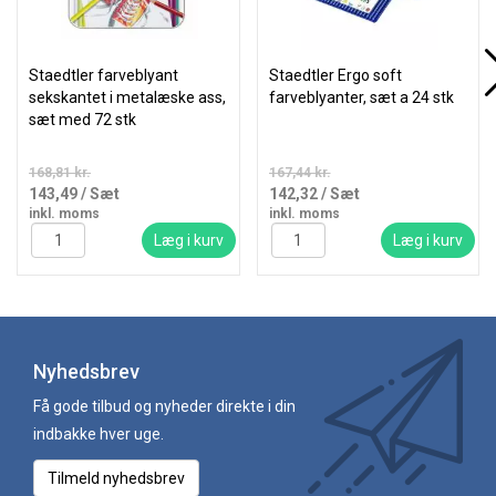
Staedtler farveblyant
Staedtler Ergo soft
sekskantet i metalæske ass,
farveblyanter, sæt a 24 stk
sæt med 72 stk
168,81 kr.
167,44 kr.
143,49
/ Sæt
142,32
/ Sæt
inkl. moms
inkl. moms
Læg i kurv
Læg i kurv
Nyhedsbrev
Få gode tilbud og nyheder direkte i din
indbakke hver uge.
Tilmeld nyhedsbrev