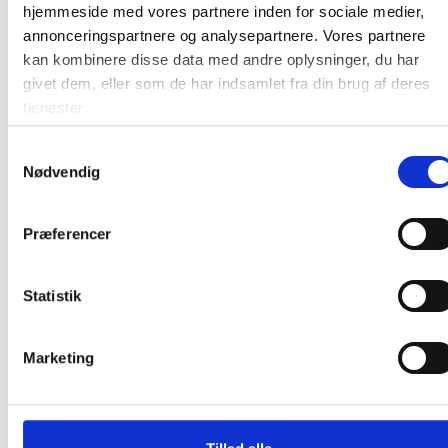
hjemmeside med vores partnere inden for sociale medier,
Staedtler farveblyant Noris genbrugstræ
annonceringspartnere og analysepartnere. Vores partnere
Bonussæt 12+1 sæt
kan kombinere disse data med andre oplysninger, du har
givet dem, eller som de har indsamlet fra din brug af deres
tjenester.
24,54 / sæt
Samtykkevalg
Nødvendig
Læg i kurv
sæt
Præferencer
Statistik
Andre kunder købte også
Marketing
Spar 15%
Spar 15%