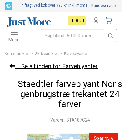
Fri fragt ved køb over 995 kr.
inkl. moms
Kundeservice
TILBUD
Toggle
navigation
Menu
>
>
Kontorartikler
Skriveartikler
Farveblyanter
Se alt inden for Farveblyanter
Staedtler farveblyant Noris
genbrugstræ trekantet 24
farver
Varenr.: STA187C24
Spar 15%