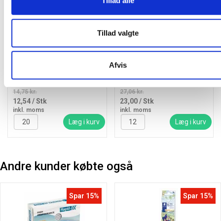
Tillad alle
Tillad valgte
Penol marker 777 1,0mm
Pilot V-Ball RT rollerpen fine
rød
0,5mm blå
Afvis
14,75 kr.
27,06 kr.
12,54
/ Stk
23,00
/ Stk
inkl. moms
inkl. moms
Læg i kurv
Læg i kurv
Andre kunder købte også
Spar 15%
Spar 15%