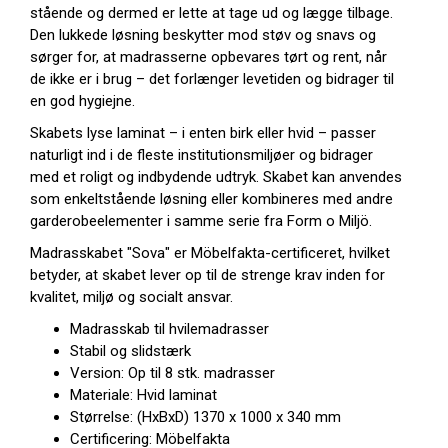
stående og dermed er lette at tage ud og lægge tilbage.
Den lukkede løsning beskytter mod støv og snavs og
sørger for, at madrasserne opbevares tørt og rent, når
de ikke er i brug – det forlænger levetiden og bidrager til
en god hygiejne.
Skabets lyse laminat – i enten birk eller hvid – passer
naturligt ind i de fleste institutionsmiljøer og bidrager
med et roligt og indbydende udtryk. Skabet kan anvendes
som enkeltstående løsning eller kombineres med andre
garderobeelementer i samme serie fra Form o Miljö.
Madrasskabet "Sova" er Möbelfakta-certificeret, hvilket
betyder, at skabet lever op til de strenge krav inden for
kvalitet, miljø og socialt ansvar.
Madrasskab til hvilemadrasser
Stabil og slidstærk
Version: Op til 8 stk. madrasser
Materiale: Hvid laminat
Størrelse: (HxBxD) 1370 x 1000 x 340 mm
Certificering: Möbelfakta