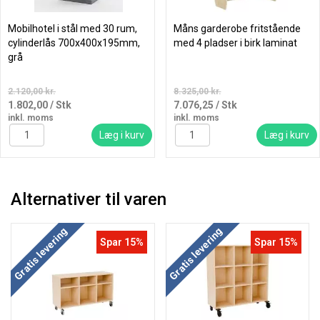
Mobilhotel i stål med 30 rum,
Måns garderobe fritstående
cylinderlås 700x400x195mm,
med 4 pladser i birk laminat
grå
2.120,00 kr.
8.325,00 kr.
1.802,00
/ Stk
7.076,25
/ Stk
inkl. moms
inkl. moms
Læg i kurv
Læg i kurv
Alternativer til varen
Gratis levering
Gratis levering
Spar 15%
Spar 15%