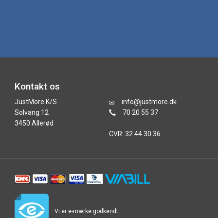
Kontakt os
JustMore K/S
info@justmore.dk
Solvang 12
70 20 55 37
3450 Allerød
CVR: 32 44 30 36
Vi er e-mærke godkendt