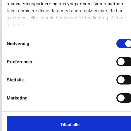
annonceringspartnere og analysepartnere. Vores partnere
kan kombinere disse data med andre oplysninger, du har
givet dem, eller som de har indsamlet fra din brug af deres
111,25 / stk
tjenester.
Samtykkevalg
Læg i kurv
stk
Nødvendig
Præferencer
Statistik
Andre kunder købte også
Marketing
Køb mere og spar
Spar 36%
Tillad alle