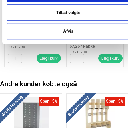
Tillad valgte
Varta Industrial Pro batteri
Bantex plastlomme A4
Svanemærket AA, 10 stk
åbning top og side 0,12mm
pakke
med præg, 100 stk
Afvis
105,00 kr.
74,19
/ Pakke
67,26
/ Pakke
inkl. moms
inkl. moms
Læg i kurv
Læg i kurv
Andre kunder købte også
Gratis levering
Gratis levering
Spar 15%
Spar 15%