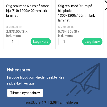
Stig reol med 6 rum på store
Stig reol med 9 rum på
hjul 710x1200x400mm birk
hjulplade
laminat
1300x1200x400mm birk
laminat
3.380,00 kr.
6.770,00 kr.
2.873,00
/ Stk
5.754,50
/ Stk
inkl. moms
inkl. moms
Læg i kurv
Læg i kurv
Nyhedsbrev
Få gode tilbud og nyheder direkte i din
indbakke hver uge.
Tilmeld nyhedsbrev