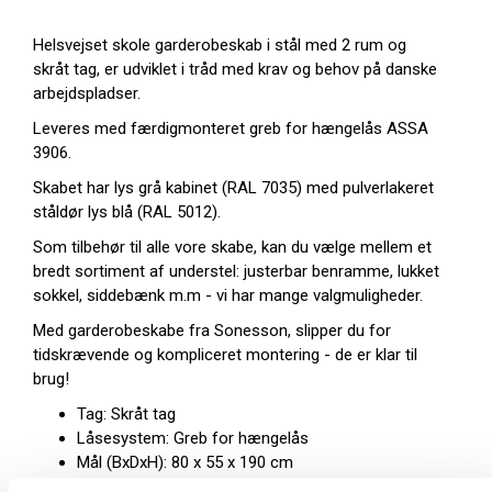
Helsvejset skole garderobeskab i stål med 2 rum og
skråt tag, er udviklet i tråd med krav og behov på danske
arbejdspladser.
Leveres med færdigmonteret greb for hængelås ASSA
3906.
Skabet har lys grå kabinet (RAL 7035) med pulverlakeret
ståldør lys blå (RAL 5012).
Som tilbehør til alle vore skabe, kan du vælge mellem et
bredt sortiment af understel: justerbar benramme, lukket
sokkel, siddebænk m.m - vi har mange valgmuligheder.
Med garderobeskabe fra Sonesson, slipper du for
tidskrævende og kompliceret montering - de er klar til
brug!
Tag: Skråt tag
Låsesystem: Greb for hængelås
Mål (BxDxH): 80 x 55 x 190 cm
Kabinet farve: Lys grå (RAL7035)