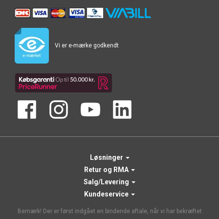
Vi er e-mærke godkendt
Løsninger
Retur og RMA
Salg/Levering
Kundeservice
Bemærk! Der er først indgået en bindende aftale, når vi har bekræftet