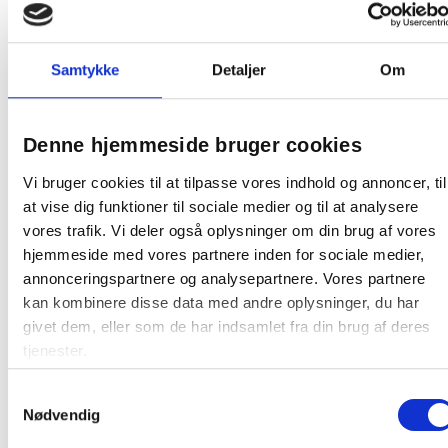
Farve dør: Lys blå (RAL 5012)
Samtykke
Detaljer
Om
Farve:
Blå
Producent:
Sonesson
Denne hjemmeside bruger cookies
Tekniskdatablad
Vi bruger cookies til at tilpasse vores indhold og annoncer, til
at vise dig funktioner til sociale medier og til at analysere
Tekniskdatablad
vores trafik. Vi deler også oplysninger om din brug af vores
hjemmeside med vores partnere inden for sociale medier,
annonceringspartnere og analysepartnere. Vores partnere
kan kombinere disse data med andre oplysninger, du har
givet dem, eller som de har indsamlet fra din brug af deres
Relaterede produkter
tjenester.
Samtykkevalg
Fast lav pris
Nødvendig