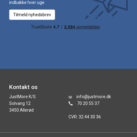
indbakke hver uge.
Tilmeld nyhedsbrev
Kontakt os
JustMore K/S
info@justmore.dk
Solvang 12
70 20 55 37
3450 Allerød
CVR: 32 44 30 36