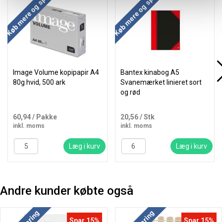
Køb mere og spar
Køb mere og spar
Image Volume kopipapir A4
Bantex kinabog A5
80g hvid, 500 ark
Svanemærket linieret sort
og rød
60,94
/ Pakke
20,56
/ Stk
inkl. moms
inkl. moms
Læg i kurv
Læg i kurv
Andre kunder købte også
Spar 15%
Spar 15%