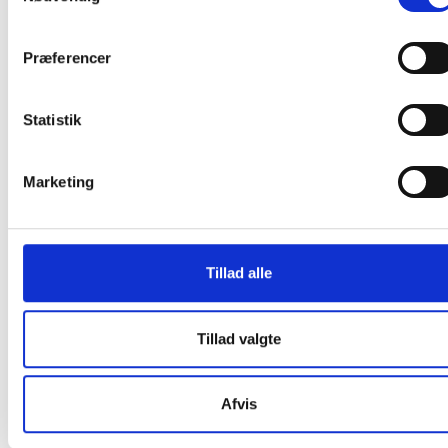
Fast lav pris
Præferencer
Statistik
Sokkel til garderobeskab 30x55x15cm,
sort
Marketing
415,00 / stk
Tillad alle
Læg i kurv
stk
Tillad valgte
Afvis