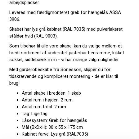
arbejdspladser.
Leveres med færdigmonteret greb for hængelås ASSA
3906.
Skabet har lys grå kabinet (RAL 7035) med pulverlakeret
ståldør hvid (RAL 9003).
Som tilbehør til alle vore skabe, kan du vælge mellem et
bredt sortiment af understel: justerbar benramme, lukket
sokkel, siddebænk m.m - vi har mange valgmuligheder.
Med garderobeskabe fra Sonesson, slipper du for
tidskrævende og kompliceret montering - de er klar til
brug!
Antal skabe i bredden: 1 skab
Antal rum i højden: 2 rum
Antal rum total: 2 rum
Tag: Lige tag
Låsesystem: Greb for hængelås
Mål (BxDxH): 30 x 55 x 175 cm
Kabinet farve: Lys grå (RAL7035)