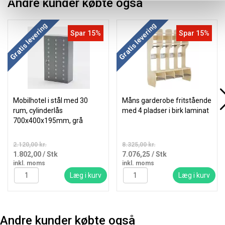
Andre kunder købte også
Gratis levering
Gratis levering
Spar 15%
Spar 15%
Mobilhotel i stål med 30
Måns garderobe fritstående
rum, cylinderlås
med 4 pladser i birk laminat
700x400x195mm, grå
2.120,00 kr.
8.325,00 kr.
1.802,00
/ Stk
7.076,25
/ Stk
inkl. moms
inkl. moms
Læg i kurv
Læg i kurv
Andre kunder købte også