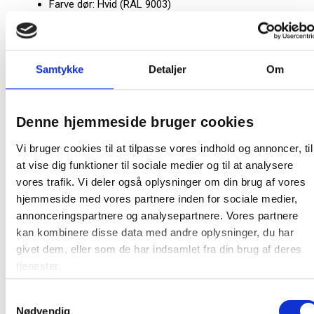
Farve dør: Hvid (RAL 9003)
Farve:
Hvid
Producent:
Sonesson
Samtykke
Detaljer
Om
Tekniskdatablad
Denne hjemmeside bruger cookies
Tekniskdatablad
Vi bruger cookies til at tilpasse vores indhold og annoncer, til
at vise dig funktioner til sociale medier og til at analysere
vores trafik. Vi deler også oplysninger om din brug af vores
Tekniskdatablad
hjemmeside med vores partnere inden for sociale medier,
annonceringspartnere og analysepartnere. Vores partnere
kan kombinere disse data med andre oplysninger, du har
givet dem, eller som de har indsamlet fra din brug af deres
tjenester.
Relaterede produkter
Samtykkevalg
Nødvendig