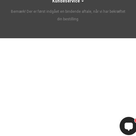
Kundeservice
Bemærk! Der er først indgået en bindende aftale, når vi har bekræftet
din bestilling.