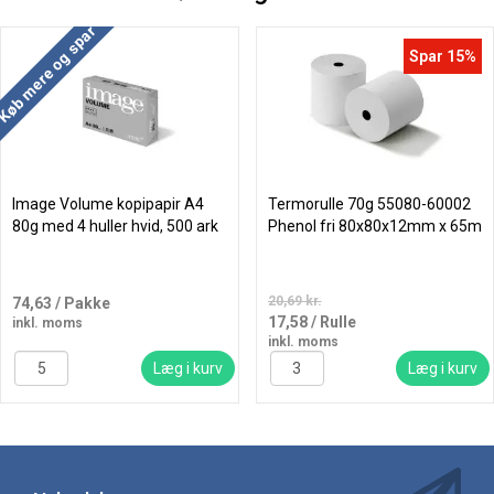
Køb mere og spar
Spar 15%
Image Volume kopipapir A4
Termorulle 70g 55080-60002
80g med 4 huller hvid, 500 ark
Phenol fri 80x80x12mm x 65m
20,69 kr.
74,63
/ Pakke
17,58
/ Rulle
inkl. moms
inkl. moms
Læg i kurv
Læg i kurv